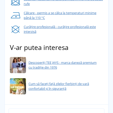
rufe
Călcare - permis a se călca la temperaturi minime
până la 110 °C
Curățire profesională - curățire profesională este
interzisă
V-ar putea interesa
Descoperiți TEE JAYS - marca daneză premium
cu tradiție din 1976
Cum să faceți față zilelor fierbinți de vară
confortabil și în siguranță