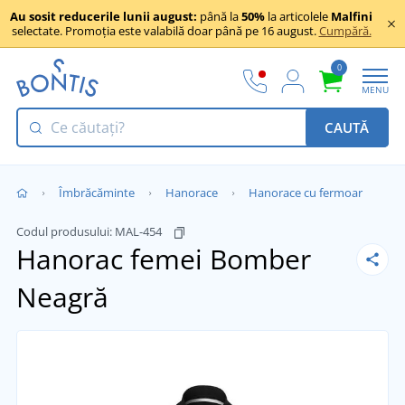
Au sosit reducerile lunii august:
până la
50%
la articolele
Malfini
selectate. Promoția este valabilă doar până pe 16 august.
Cumpără.
0
MENU
CAUTĂ
Îmbrăcăminte
Hanorace
Hanorace cu fermoar
Codul produsului:
MAL-454
Hanorac femei Bomber
Neagră