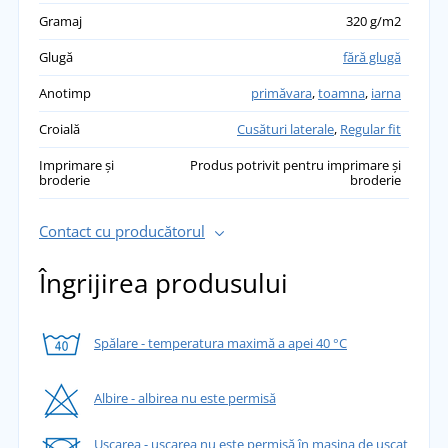
Gramaj
320 g/m2
Glugă
fără glugă
Anotimp
primăvara
,
toamna
,
iarna
Croială
Cusături laterale
,
Regular fit
Imprimare și
Produs potrivit pentru imprimare și
broderie
broderie
Contact cu producătorul
Îngrijirea produsului
Spălare - temperatura maximă a apei 40 °C
Albire - albirea nu este permisă
Uscarea - uscarea nu este permisă în mașina de uscat