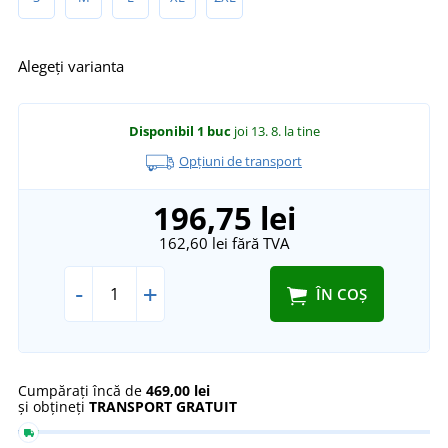
Alegeți varianta
Disponibil
1 buc
joi 13. 8.
la tine
Opțiuni de transport
196,75 lei
162,60 lei
fără TVA
-
+
ÎN COȘ
Cumpărați încă de
469,00 lei
și obțineți
TRANSPORT GRATUIT