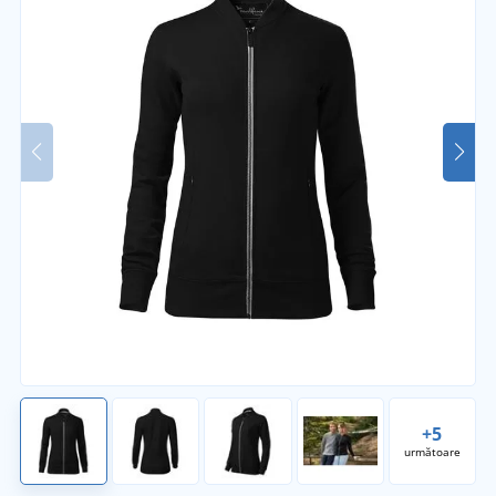
+5
următoare