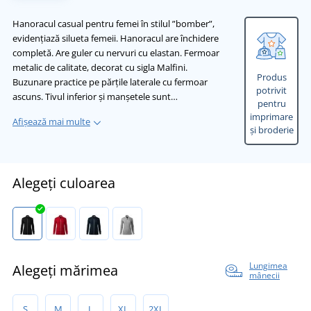
Hanoracul casual pentru femei în stilul ”bomber”,
evidențiază silueta femeii. Hanoracul are închidere
completă. Are guler cu nervuri cu elastan. Fermoar
metalic de calitate, decorat cu sigla Malfini.
Produs
Buzunare practice pe părțile laterale cu fermoar
potrivit
ascuns. Tivul inferior și manșetele sunt…
pentru
imprimare
Afișează mai multe
și broderie
Alegeți culoarea
Lungimea
Alegeți mărimea
mânecii
S
M
L
XL
2XL