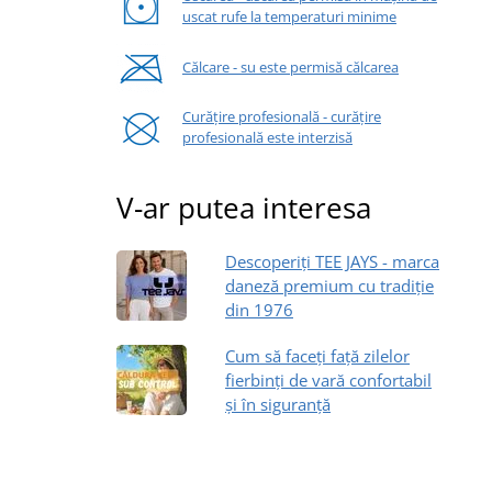
uscat rufe la temperaturi minime
Călcare - su este permisă călcarea
Curățire profesională - curățire
profesională este interzisă
V-ar putea interesa
Descoperiți TEE JAYS - marca
daneză premium cu tradiție
din 1976
Cum să faceți față zilelor
fierbinți de vară confortabil
și în siguranță