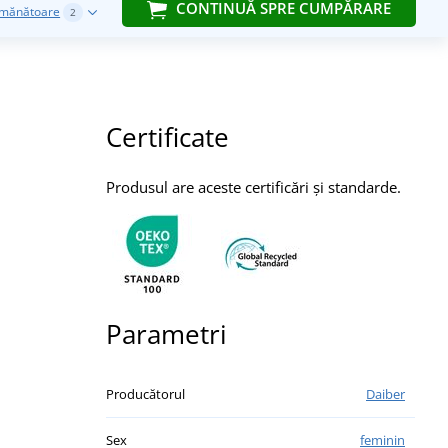
CONTINUĂ SPRE CUMPĂRARE
emănătoare
2
Certificate
Produsul are aceste certificări și standarde.
Parametri
Producătorul
Daiber
Sex
feminin