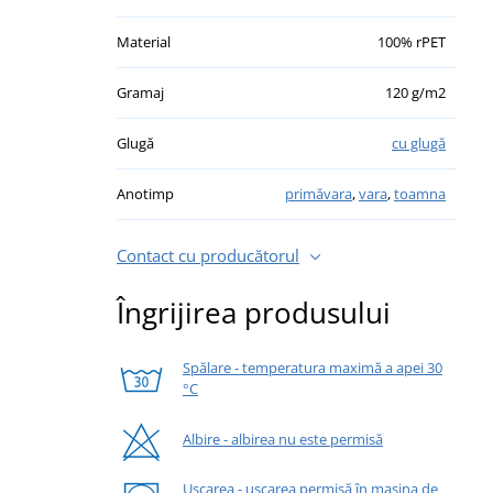
Material
100% rPET
Gramaj
120 g/m2
Glugă
cu glugă
Anotimp
primăvara
,
vara
,
toamna
Contact cu producătorul
Îngrijirea produsului
Spălare - temperatura maximă a apei 30
°C
Albire - albirea nu este permisă
Uscarea - uscarea permisă în mașina de