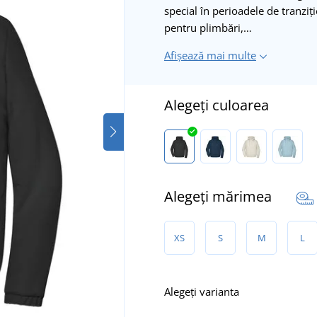
special în perioadele de tranziț
pentru plimbări,…
Afișează mai multe
Alegeți culoarea
Alegeți mărimea
XS
S
M
L
Alegeți varianta