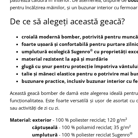
pentru încălzirea mâinilor, și un buzunar interior cu fermoar
De ce să alegeți această geacă?
croială modernă bomber, potrivită pentru muncă 
foarte ușoară și confortabilă pentru purtare zilni
®
umplutură ecologică Sugenro
cu proprietăți exce
material rezistent la apă și murdărie
glugă cu șnur pentru protecție împotriva vântulu
talie și mâneci elastice pentru o potrivire mai bu
buzunare practice, inclusiv buzunar interior cu f
Această geacă bomber de damă este alegerea ideală pentru 
funcționalitatea. Este foarte versatilă și ușor de asortat c
sau activități de zi cu zi.
Material: exterior
- 100 % poliester reciclat; 120 g/m²
căptușeală
- 100 % poliamid reciclat; 35 g/m²
®
umplutură
- 100 % poliester reciclat Sugenro