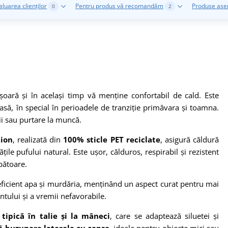
aluarea clienților
Pentru produs vă recomandăm
Produse as
0
2
oară și în același timp vă menține confortabil de cald. Este
asă, în special în perioadele de tranziție primăvara și toamna.
rii sau purtare la muncă.
tion
, realizată din
100% sticle PET reciclate
, asigură căldură
țile pufului natural. Este ușor, călduros, respirabil și rezistent
bătoare.
 eficient apa și murdăria, menținând un aspect curat pentru mai
tului și a vremii nefavorabile.
tipică în talie și la mâneci
, care se adaptează siluetei și
 buzunare laterale cu capse
, ideale pentru obiecte mici sau