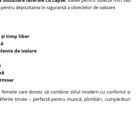
 pentru depozitarea în siguranță a obiectelor de valoare.
și timp liber
că
lente de izolare
i
nă
ermoar
femeile care doresc să combine stilul modern cu confortul și
u diferite ținute – perfectă pentru muncă, plimbări, cumpărături