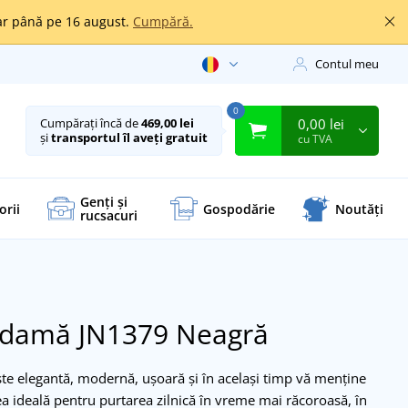
oar până pe 16 august.
Cumpără.
Contul meu
0
0,00 lei
Cumpărați încă de
469,00 lei
și
transportul îl aveți gratuit
cu TVA
Genți și
orii
Gospodărie
Noutăți
rucsacuri
 damă JN1379
Neagră
 elegantă, modernă, ușoară și în același timp vă menține
ea ideală pentru purtarea zilnică în vreme mai răcoroasă, în