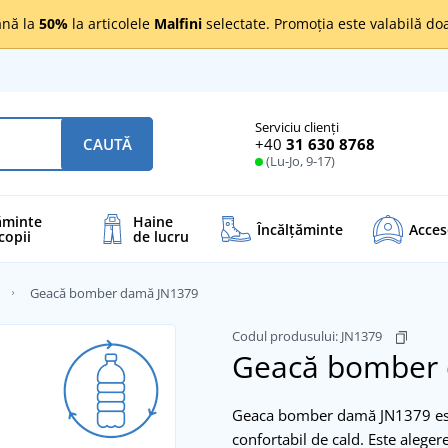
nă la
50%
la articolele
Malfini
selectate. Promoția este valabilă d
Serviciu clienți
+40
31 630 8768
CAUTĂ
(Lu-Jo, 9-17)
ăminte
Haine
Încălţăminte
Acces
copii
de lucru
Geacă bomber damă JN1379
Codul produsului:
JN1379
Geacă bomber
Geaca bomber damă JN1379 este
confortabil de cald. Este aleger