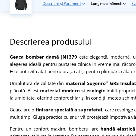
Descriere și Parametri
Lungimea mânecii
Ev
Descrierea produsului
Geaca bomber damă JN1379
este elegantă, modernă, uș
alegerea ideală pentru purtarea zilnică în vreme mai răcoro
Este potrivită atât pentru oraș, cât și pentru plimbări, călăto
®
Umplutura de calitate din
material Sugenro
GRS Insula
plăcută. Acest
material modern și ecologic
imită proprietă
la umiditate, oferind confort chiar și în condiții meteo schim
Geaca are o
finisare specială a suprafeței
, care respinge
mult timp. Gluga practică cu șnur vă protejează împotriva vân
Pentru un confort maxim, bomberul are
bandă elastică 
păstrează căldura în interior. De asemenea, dispune de
două