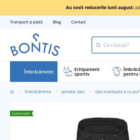
Au sosit reducerile lunii august:
pâ
Transport și plată
Blog
Contact
Echipament
Îmbrăc
Îmbrăcăminte
sportiv
pentru 
Îmbrăcăminte
Jachete, Geci
Geci matlasate și cu puf
Sustenabil