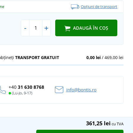
ine
Opțiuni de transport
-
+
ADAUGĂ ÎN COȘ
obțineți
TRANSPORT GRATUIT
0,00 lei
/ 469,00 lei
+40
31 630 8768
info@bontis.ro
(Lu-Jo, 9-17)
361,25 lei
cu TVA