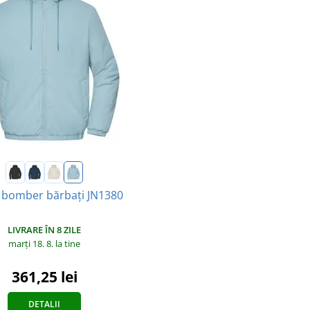
 bomber bărbați JN1380
LIVRARE ÎN 8 ZILE
marți 18. 8.
la tine
361,25 lei
DETALII