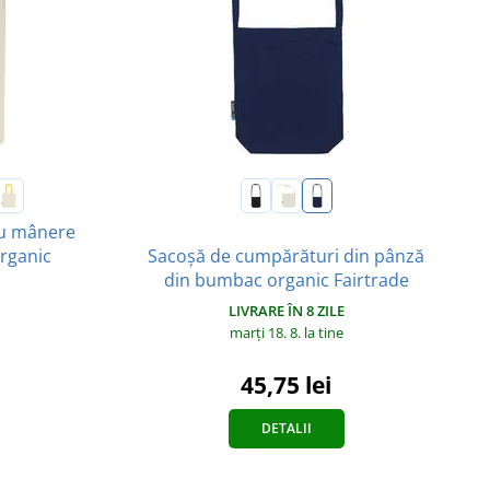
cu mânere
rganic
Sacoșă de cumpărături din pânză
din bumbac organic Fairtrade
LIVRARE ÎN 8 ZILE
marți 18. 8.
la tine
45,75 lei
DETALII