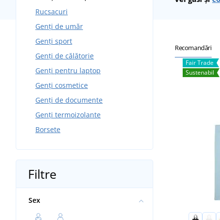
Rucsacuri
Genți de umăr
Genți sport
Recomandări
Genți de călătorie
Fair Trade
Genți pentru laptop
Sustenabil
Genți cosmetice
Genți de documente
Genți termoizolante
Borsete
Filtre
Sex