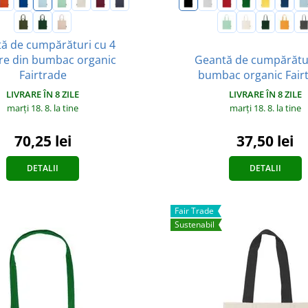
ă de cumpărături cu 4
e din bumbac organic
Geantă de cumpărătur
Fairtrade
bumbac organic Fair
LIVRARE ÎN 8 ZILE
LIVRARE ÎN 8 ZILE
marți 18. 8.
la tine
marți 18. 8.
la tine
70,25 lei
37,50 lei
DETALII
DETALII
Fair Trade
Sustenabil