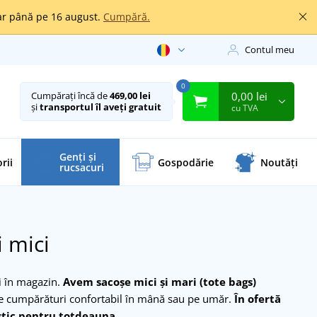
oar până pe 16 august.
Cumpără.
Contul meu
0
0,00 lei
Cumpărați încă de
469,00 lei
și
transportul îl aveți gratuit
cu TVA
Genți și
rii
Gospodărie
Noutăți
rucsacuri
 mici
i în magazin.
Avem sacoșe mici și mari (tote bags)
de cumpărături confortabil în mână sau pe umăr.
În ofertă
stic pentru totdeauna.