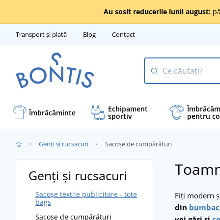
Au sosit reducerile lunii august:
pâ
Transport și plată
Blog
Contact
Echipament
Îmbrăcăm
Îmbrăcăminte
sportiv
pentru co
Genți și rucsacuri
Sacoșe de cumpărături
Toamna
Genți și rucsacuri
Sacoșe textile publicitare - tote
Fiți modern ș
bags
din
bumbac
Sacoșe de cumpărături
vei găsi și
co