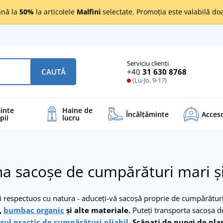
nă la
50%
la articolele
Malfini
selectate. Promoția este valabilă d
Serviciu clienți
+40
31 630 8768
CAUTĂ
(Lu-Jo, 9-17)
inte
Haine de
Încălţăminte
Acceso
pii
lucru
 sacoșe de cumpărături mari și
i respectuos cu natura - aduceți-vă sacoșă proprie de cumpărătur
,
bumbac organic
și alte materiale.
Puteți transporta sacoșa 
șul practic de cumpărături pliabil.
Scăpați de pungi de pla