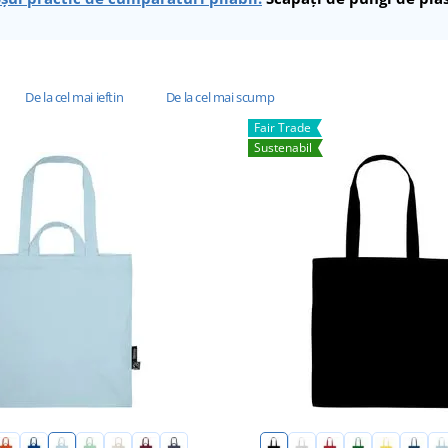
De la cel mai ieftin
De la cel mai scump
Fair Trade
Sustenabil