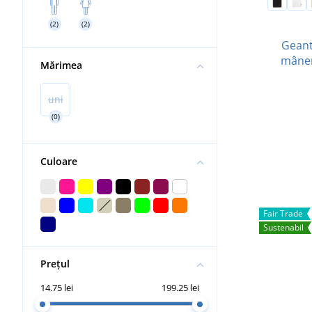
(2)
(2)
Geant
mâner
Mărimea
uni
(0)
Culoare
Fair Trade
Sustenabil
Prețul
14.75 lei
199.25 lei