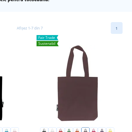
Afișez 1-7 din 7
1
Fair Trade
Sustenabil