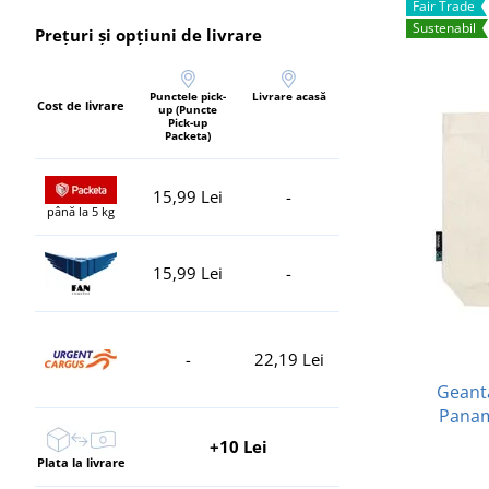
Fair Trade
Sustenabil
Prețuri și opțiuni de livrare
Punctele pick-
Livrare acasă
Cost de livrare
up (Puncte
Pick-up
Packeta)
15,99 Lei
-
până la 5 kg
15,99 Lei
-
-
22,19 Lei
Geant
Panam
+10 Lei
Plata la livrare