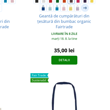
+9
Geantă de cumpărături din
i din
țesătură din bumbac organic
trade
Fairtrade
LIVRARE ÎN 8 ZILE
marți 18. 8.
la tine
35,00 lei
DETALII
Fair Trade
Sustenabil