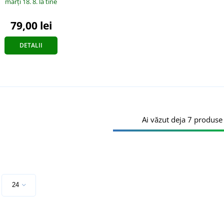
marți 18. 8.
la tine
79,00 lei
DETALII
Ai văzut deja 7 produse 
e