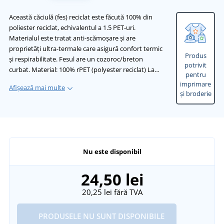
Această căciulă (fes) reciclat este făcută 100% din
poliester reciclat, echivalentul a 1.5 PET-uri.
Materialul este tratat anti-scămoșare și are
proprietăți ultra-termale care asigură confort termic
Produs
și respirabilitate. Fesul are un cozoroc/breton
potrivit
curbat. Material: 100% rPET (polyester reciclat) La…
pentru
imprimare
Afișează mai multe
și broderie
Nu este disponibil
24,50 lei
20,25 lei
fără TVA
PRODUSELE NU SUNT DISPONIBILE