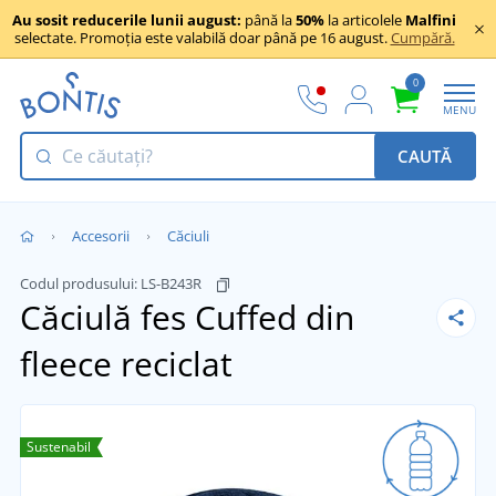
Au sosit reducerile lunii august:
până la
50%
la articolele
Malfini
selectate. Promoția este valabilă doar până pe 16 august.
Cumpără.
0
MENU
CAUTĂ
Accesorii
Căciuli
Codul produsului:
LS-B243R
Căciulă fes Cuffed din
fleece reciclat
Sustenabil