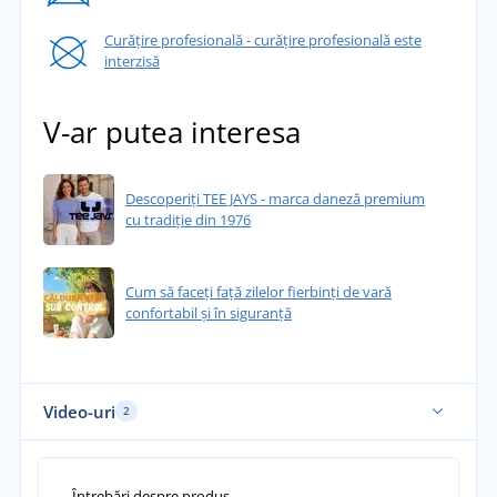
Curățire profesională - curățire profesională este
interzisă
V-ar putea interesa
Descoperiți TEE JAYS - marca daneză premium
cu tradiție din 1976
Cum să faceți față zilelor fierbinți de vară
confortabil și în siguranță
Video-uri
2
Întrebări despre produs