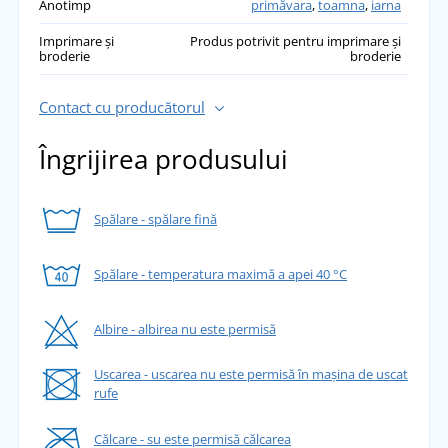
Anotimp
primăvara
,
toamna
,
iarna
Imprimare și
Produs potrivit pentru imprimare și
broderie
broderie
Contact cu producătorul
Îngrijirea produsului
Spălare - spălare fină
Spălare - temperatura maximă a apei 40 °C
Albire - albirea nu este permisă
Uscarea - uscarea nu este permisă în mașina de uscat
rufe
Călcare - su este permisă călcarea