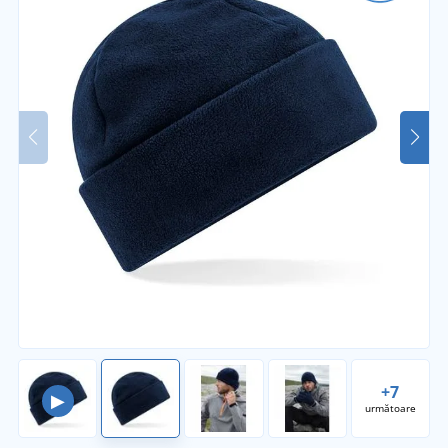
+7
▶
următoare