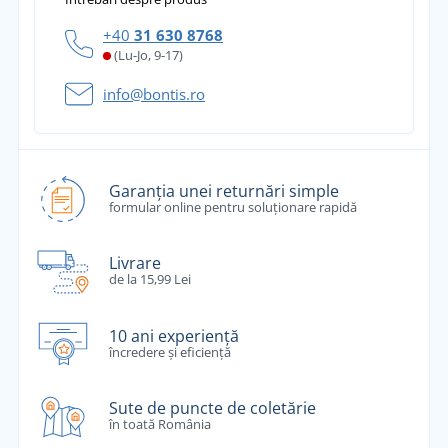
+40
31 630 8768
(Lu-Jo, 9-17)
info@bontis.ro
Garanția unei returnări simple
formular online pentru soluționare rapidă
Livrare
de la 15,99 Lei
10 ani experiență
încredere și eficiență
Sute de puncte de coletărie
în toată România