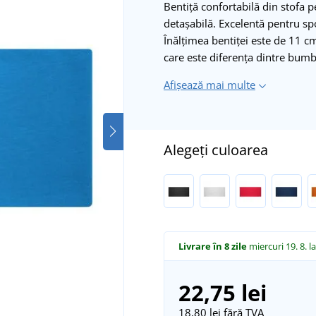
Bentiță confortabilă din stofa 
detașabilă. Excelentă pentru sp
Înălțimea bentiței este de 11 cm.
care este diferența dintre bumba
Afișează mai multe
Alegeți culoarea
Livrare în 8 zile
miercuri 19. 8.
l
22,75 lei
18,80 lei
fără TVA