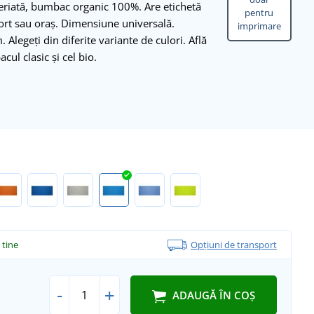
periată, bumbac organic 100%. Are etichetă
pentru
ort sau oraș. Dimensiune universală.
imprimare
 Alegeți din diferite variante de culori. Află
cul clasic și cel bio.
a tine
Opțiuni de transport
-
+
ADAUGĂ ÎN COȘ