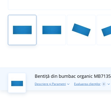
Bentiță din bumbac organic MB713
Descriere și Parametri
Evaluarea clienților
0