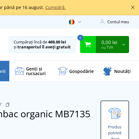
oar până pe 16 august.
Cumpără.
Contul meu
0
0,00 lei
Cumpărați încă de
469,00 lei
și
transportul îl aveți gratuit
cu TVA
Genți și
rii
Gospodărie
Noutăți
rucsacuri
17
mbac organic MB7135
Produs
potrivit
doar