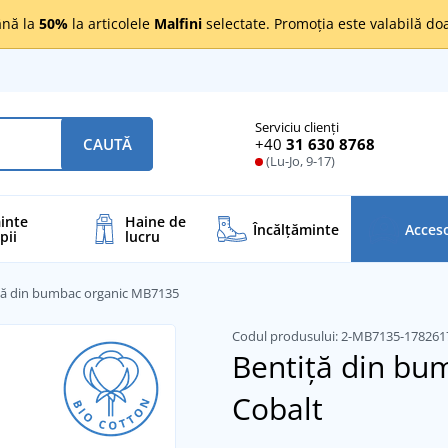
nă la
50%
la articolele
Malfini
selectate. Promoția este valabilă d
Serviciu clienți
+40
31 630 8768
CAUTĂ
(Lu-Jo, 9-17)
inte
Haine de
Încălţăminte
Acceso
pii
lucru
ță din bumbac organic MB7135
Codul produsului:
2-MB7135-17826
Bentiță din bu
Cobalt