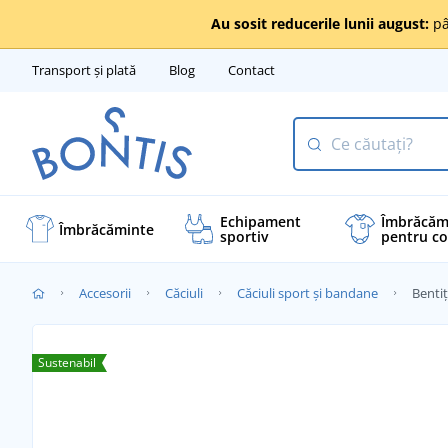
Au sosit reducerile lunii august:
pâ
Transport și plată
Blog
Contact
Echipament
Îmbrăcăm
Îmbrăcăminte
sportiv
pentru co
Accesorii
Căciuli
Căciuli sport și bandane
Benti
Sustenabil