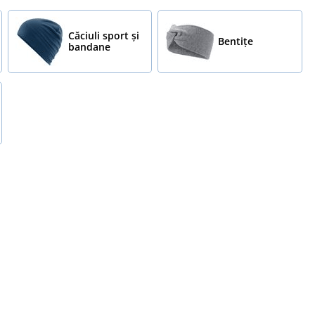
Căciuli sport și
Bentițe
bandane