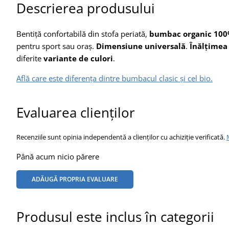
Descrierea produsului
Bentiță confortabilă din stofa periată,
bumbac organic 10
pentru sport sau oraș.
Dimensiune
universală
.
Înălțimea
diferite
variante de culori
.
Află care este diferența dintre bumbacul clasic și cel bio.
Evaluarea clienților
Recenziile sunt opinia independentă a clienților cu achiziție verificată.
Până acum nicio părere
ADĂUGĂ PROPRIA EVALUARE
Produsul este inclus în categorii