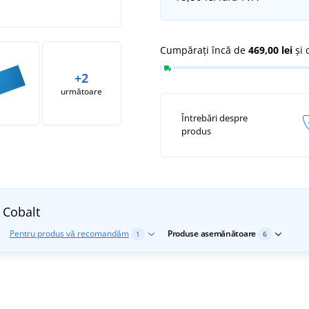
Cumpărați încă de
469,00 lei
și 
+2
următoare
Întrebări despre
produs
5
Cobalt
Pentru produs vă recomandăm
Produse asemănătoare
1
6