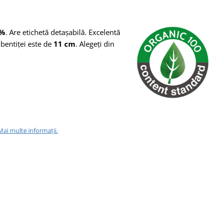
0%
. Are etichetă detașabilă. Excelentă
bentiței este de
11 cm
. Alegeți din
Mai multe informații.