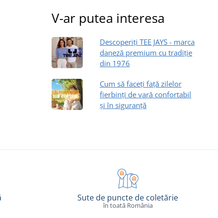
V-ar putea interesa
Descoperiți TEE JAYS - marca
daneză premium cu tradiție
din 1976
Cum să faceți față zilelor
fierbinți de vară confortabil
și în siguranță
ă
Sute de puncte de coletărie
în toată România