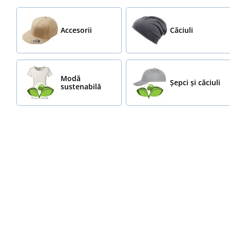
Accesorii
Căciuli
Modă
Șepci și căciuli
sustenabilă