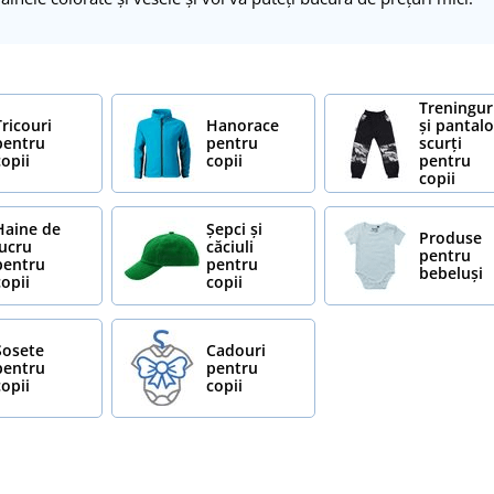
Treningur
Tricouri
Hanorace
și pantalo
pentru
pentru
scurți
copii
copii
pentru
copii
Haine de
Șepci și
Produse
lucru
căciuli
pentru
pentru
pentru
bebeluși
copii
copii
Șosete
Cadouri
pentru
pentru
copii
copii