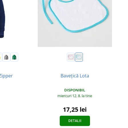
Zipper
Bavețică Lota
DISPONIBIL
miercuri 12. 8.
la tine
17,25 lei
DETALII