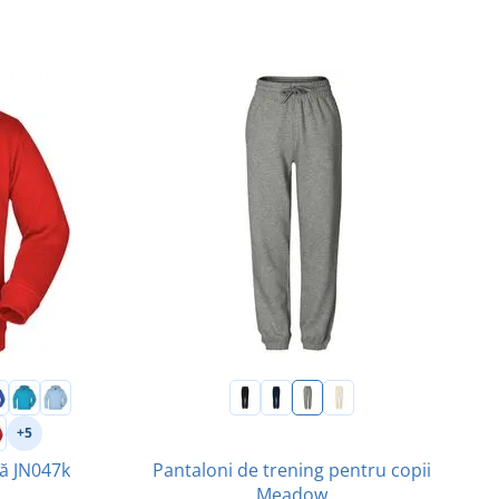
+5
Pantaloni de trening pentru copii
gă JN047k
Meadow