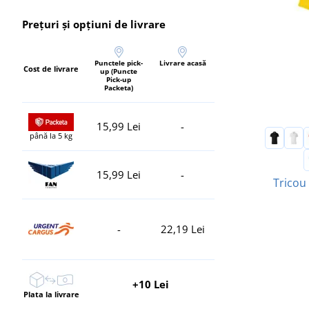
Prețuri și opțiuni de livrare
Punctele pick-
Livrare acasă
Cost de livrare
up (Puncte
Pick-up
Packeta)
15,99 Lei
-
până la 5 kg
15,99 Lei
-
Tricou
-
22,19 Lei
+10 Lei
Plata la livrare