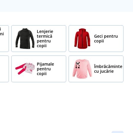
i
Lenjerie
ni
termică
Geci pentru
pentru
copii
copii
Pijamale
Îmbrăcăminte
pentru
cu jucărie
copii