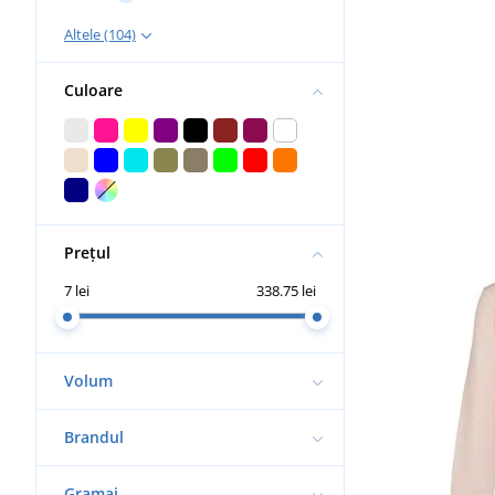
Altele (104)
Culoare
Prețul
7 lei
338.75 lei
Volum
Brandul
Gramaj