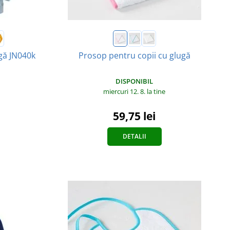
gă JN040k
Prosop pentru copii cu glugă
DISPONIBIL
miercuri 12. 8.
la tine
59,75 lei
DETALII