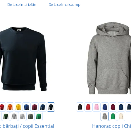
De la cel mai ieftin
De la cel mai scump
bărbați / copii Essential
Hanorac copii Chi