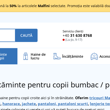
nă la
50%
la articolele
Malfini
selectate. Promoția este valabilă d
Serviciu clienți
+40
31 630 8768
CAUTĂ
(Lu-Jo, 9-17)
inte
Haine de
Încălţăminte
Acceso
pii
lucru
ăminte pentru copii bumbac / p
haine pentru copii croite aici și în străinătate.
Oferim
tricouri Ma
i
,
hanorace
,
jachete
,
pantaloni, pantaloni scurți
,
lenjerie t
ainele colorate și vesele și voi vă puteți bucura de prețuri mici.