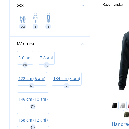
Recomandări
Sex
(20)
(2)
(2)
Mărimea
5-6 ani
7-8 ani
(4)
(5)
122 cm (6 ani)
134 cm (8 ani)
(5)
(5)
146 cm (10 ani)
(7)
158 cm (12 ani)
Hanorac 
(7)