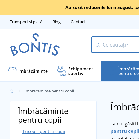
Au sosit reducerile lunii august:
pâ
Transport și plată
Blog
Contact
Echipament
Îmbrăcăm
Îmbrăcăminte
sportiv
pentru co
Îmbrăcăminte pentru copii
Îmbrăc
Îmbrăcăminte
pentru copii
La noi găsiți 
pentru copi
Tricouri pentru copii
încântați de h