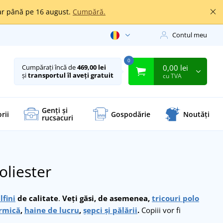
oar până pe 16 august.
Cumpără.
Contul meu
0
0,00 lei
Cumpărați încă de
469,00 lei
și
transportul îl aveți gratuit
cu TVA
Genți și
rii
Gospodărie
Noutăți
rucsacuri
oliester
lfini
de calitate
.
Veți găsi, de asemenea,
tricouri polo
ermică
,
haine de lucru
,
șepci și pălării
.
Copiii vor fi