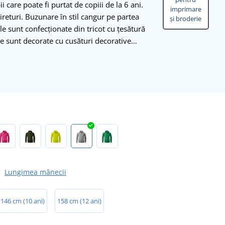
care poate fi purtat de copiii de la 6 ani.
imprimare
ireturi. Buzunare în stil cangur pe partea
și broderie
ele sunt confecționate din tricot cu țesătură
le sunt decorate cu cusături decorative…
Lungimea mânecii
146 cm (10 ani)
158 cm (12 ani)