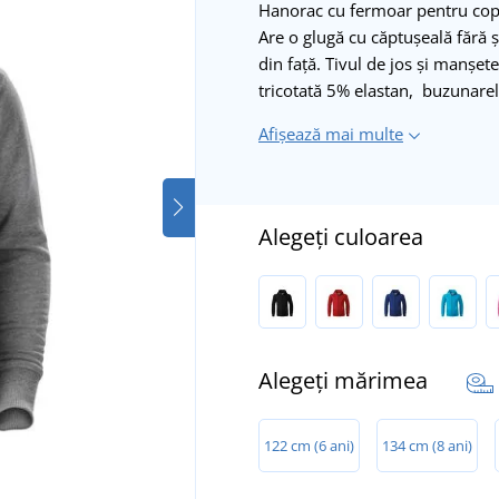
Hanorac cu fermoar pentru copii 
Are o glugă cu căptușeală fără ș
din față. Tivul de jos și manșet
tricotată 5% elastan, buzunare
Afișează mai multe
Alegeți culoarea
Alegeți mărimea
122 cm (6 ani)
134 cm (8 ani)