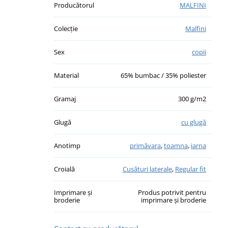
Producătorul
MALFINI
Colecție
Malfini
Sex
copii
Material
65% bumbac / 35% poliester
Gramaj
300 g/m2
Glugă
cu glugă
Anotimp
primăvara
,
toamna
,
iarna
Croială
Cusături laterale
,
Regular fit
Imprimare și
Produs potrivit pentru
broderie
imprimare și broderie