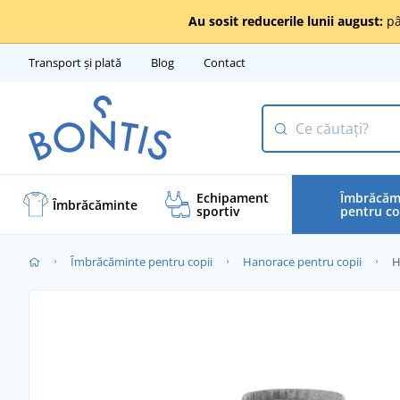
Au sosit reducerile lunii august:
pâ
Transport și plată
Blog
Contact
Echipament
Îmbrăcăm
Îmbrăcăminte
sportiv
pentru co
Îmbrăcăminte pentru copii
Hanorace pentru copii
H