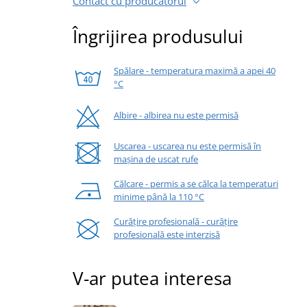
Contact cu producătorul
Îngrijirea produsului
Spălare - temperatura maximă a apei 40
°C
Albire - albirea nu este permisă
Uscarea - uscarea nu este permisă în
mașina de uscat rufe
Călcare - permis a se călca la temperaturi
minime până la 110 °C
Curățire profesională - curățire
profesională este interzisă
V-ar putea interesa