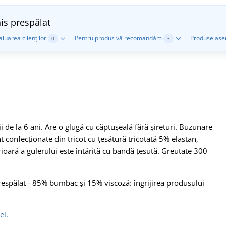
his prespălat
aluarea clienților
Pentru produs vă recomandăm
Produse as
0
3
 de la 6 ani. Are o glugă cu căptușeală fără șireturi. Buzunare
nt confecționate din tricot cu țesătură tricotată 5% elastan,
ioară a gulerului este întărită cu bandă țesută. Greutate 300
prespălat - 85% bumbac și 15% viscoză: îngrijirea produsului
ei.