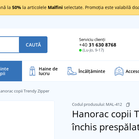
nă la
50%
la articolele
Malfini
selectate. Promoția este valabilă d
Serviciu clienți
+40
31 630 8768
CAUTĂ
(Lu-Jo, 9-17)
inte
Haine de
Încălţăminte
Acceso
pii
lucru
anorac copii Trendy Zipper
Codul produsului:
MAL-412
Hanorac copii 
închis prespăla