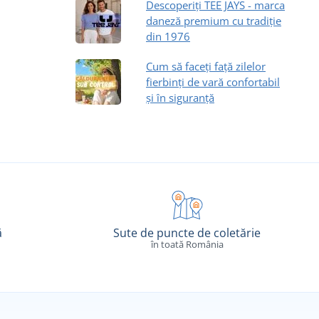
Descoperiți TEE JAYS - marca
daneză premium cu tradiție
din 1976
Cum să faceți față zilelor
fierbinți de vară confortabil
și în siguranță
ă
Sute de puncte de coletărie
în toată România