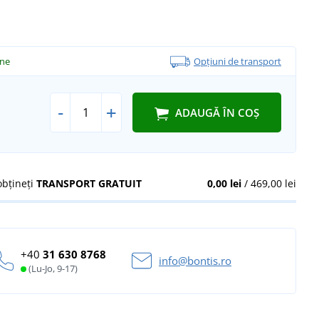
ine
Opțiuni de transport
-
+
ADAUGĂ ÎN COȘ
obțineți
TRANSPORT GRATUIT
0,00 lei
/ 469,00 lei
+40
31 630 8768
info@bontis.ro
(Lu-Jo, 9-17)