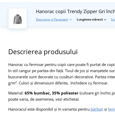
Hanorac copii Trendy Zipper
Gri înc
Descriere și Parametri
Lungimea mânecii
Ev
Descrierea produsului
Hanorac cu fermoar pentru copii care poate fi purtat de copiii
în stil cangur pe partea din față. Tivul de jos și manșetele su
buzunarele sunt decorate cu cusături decorative. Partea inter
g/m². Culori și dimensiuni diferite, închidere cu fermoar.
Material:
65% bumbac, 35% poliester
(culoare gri închis 
poate varia, de asemenea, vezi eticheta).
Hanoracul este disponibil şi în varianta pentru
bărbați
și
fem