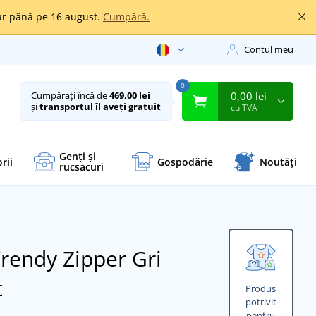
oar până pe 16 august.
Cumpără.
Contul meu
0
0,00 lei
Cumpărați încă de
469,00 lei
și
transportul îl aveți gratuit
cu TVA
Genți și
rii
Gospodărie
Noutăți
rucsacuri
Trendy Zipper
Gri
t
Produs
potrivit
pentru