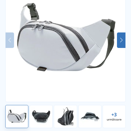
+3
următoare