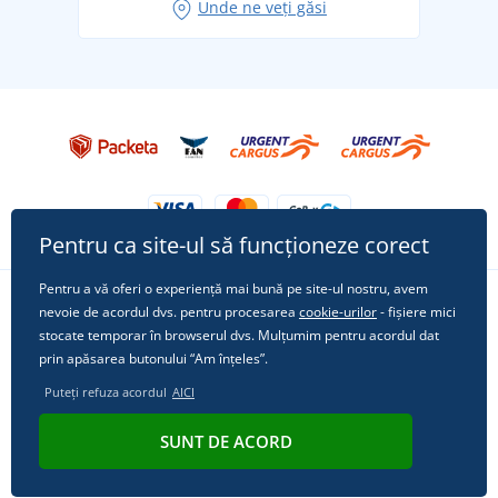
Unde ne veți găsi
Tricoul preferat City în rol principal: ținute pentru
orice ocazie!
Pentru ca site-ul să funcționeze corect
Pentru a vă oferi o experiență mai bună pe site-ul nostru, avem
nevoie de acordul dvs. pentru procesarea
cookie-urilor
- fișiere mici
Urmărește-ne pe rețelele sociale
stocate temporar în browserul dvs. Mulțumim pentru acordul dat
prin apăsarea butonului “Am înțeles”.
Puteți refuza acordul
AICI
© 2011 - 2026, Dual Trade s.r.o. | Din punct de vedere tehnic oferă
SUNT DE ACORD
Simplia.cz
.