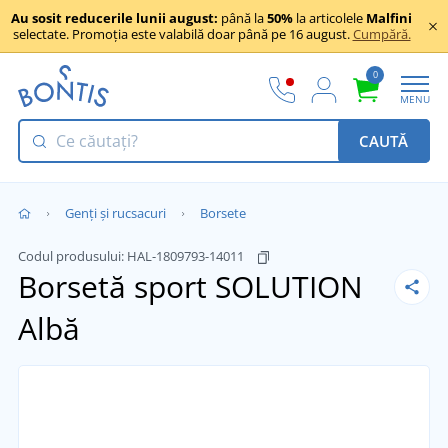
Au sosit reducerile lunii august:
până la
50%
la articolele
Malfini
selectate. Promoția este valabilă doar până pe 16 august.
Cumpără.
0
MENU
CAUTĂ
Genți și rucsacuri
Borsete
Codul produsului:
HAL-1809793-14011
Borsetă sport SOLUTION
Albă