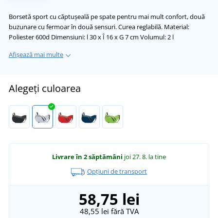
Borsetă sport cu căptușeală pe spate pentru mai mult confort, două
buzunare cu fermoar în două sensuri. Curea reglabilă. Material:
Poliester 600d Dimensiuni: l 30 x Î 16 x G 7 cm Volumul: 2 l
Afișează mai multe
Alegeți culoarea
Livrare în 2 săptămâni
joi 27. 8.
la tine
Opțiuni de transport
58,75 lei
48,55 lei
fără TVA