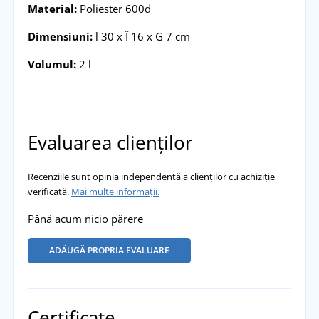
Material:
Poliester 600d
Dimensiuni:
l 30 x Î 16 x G 7 cm
Volumul:
2 l
Evaluarea clienților
Recenziile sunt opinia independentă a clienților cu achiziție
verificată.
Mai multe informații.
Până acum nicio părere
ADĂUGĂ PROPRIA EVALUARE
Certificate