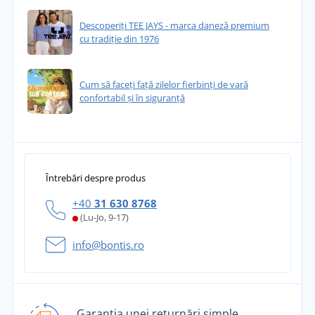
Descoperiți TEE JAYS - marca daneză premium
cu tradiție din 1976
Cum să faceți față zilelor fierbinți de vară
confortabil și în siguranță
Întrebări despre produs
+40
31 630 8768
(Lu-Jo, 9-17)
info@bontis.ro
Garanția unei returnări simple