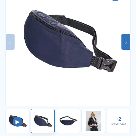
+2
▶
următoare