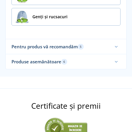
Genți și rucsacuri
Pentru produs vă recomandăm
5
Sustenabil
Su
Produse asemănătoare
6
Nou
Certificate și premii