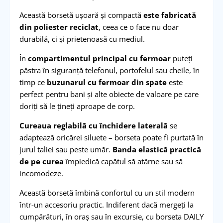
Această borsetă ușoară și compactă
este fabricată
din poliester reciclat
, ceea ce o face nu doar
durabilă, ci și prietenoasă cu mediul.
În
compartimentul principal cu fermoar
puteți
păstra în siguranță telefonul, portofelul sau cheile, în
timp ce
buzunarul cu fermoar din spate
este
perfect pentru bani și alte obiecte de valoare pe care
doriți să le țineți aproape de corp.
Cureaua reglabilă cu închidere laterală
se
adaptează oricărei siluete – borseta poate fi purtată în
jurul taliei sau peste umăr.
Banda elastică practică
de pe curea
împiedică capătul să atârne sau să
incomodeze.
Această borsetă îmbină confortul cu un stil modern
într-un accesoriu practic. Indiferent dacă mergeți la
cumpărături, în oraș sau în excursie, cu borseta DAILY