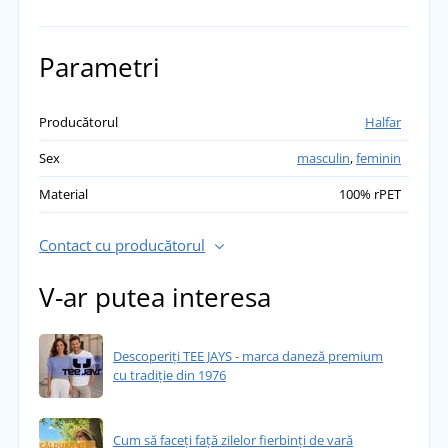
Parametri
Producătorul
Halfar
Sex
masculin
,
feminin
Material
100% rPET
Contact cu producătorul
V-ar putea interesa
Descoperiți TEE JAYS - marca daneză premium
cu tradiție din 1976
Cum să faceți față zilelor fierbinți de vară