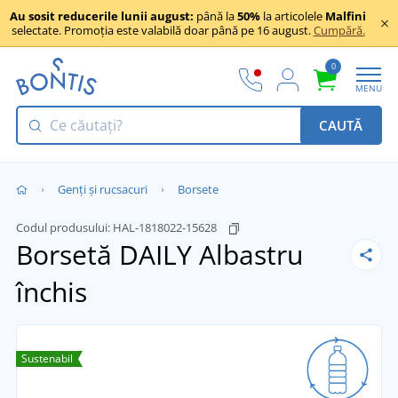
Au sosit reducerile lunii august:
până la
50%
la articolele
Malfini
selectate. Promoția este valabilă doar până pe 16 august.
Cumpără.
0
MENU
CAUTĂ
Genți și rucsacuri
Borsete
Codul produsului:
HAL-1818022-15628
Borsetă DAILY
Albastru
închis
Sustenabil