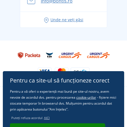
info@bontis.ro
pentru vacanță fără griji
Idei de outfituri fresh pentru o vară relaxată
Unde ne veți găsi
Tricoul preferat City în rol principal: ținute pentru
orice ocazie!
Pentru ca site-ul să funcționeze corect
Pentru a vă oferi o experiență mai bună pe site-ul nostru, avem
nevoie de acordul dvs. pentru procesarea
cookie-urilor
- fișiere mici
Urmărește-ne pe rețelele sociale
stocate temporar în browserul dvs. Mulțumim pentru acordul dat
prin apăsarea butonului “Am înțeles”.
Puteți refuza acordul
AICI