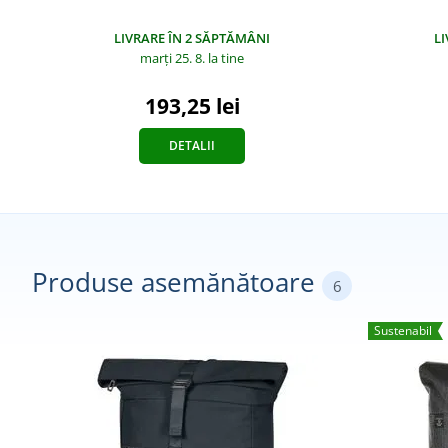
LIVRARE ÎN 2 SĂPTĂMÂNI
L
marți 25. 8.
la tine
193,25 lei
DETALII
Produse asemănătoare
6
Sustenabil