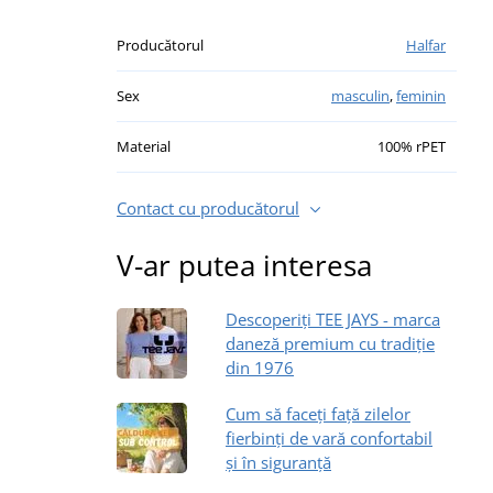
Producătorul
Halfar
Sex
masculin
,
feminin
Material
100% rPET
Contact cu producătorul
V-ar putea interesa
Descoperiți TEE JAYS - marca
daneză premium cu tradiție
din 1976
Cum să faceți față zilelor
fierbinți de vară confortabil
și în siguranță