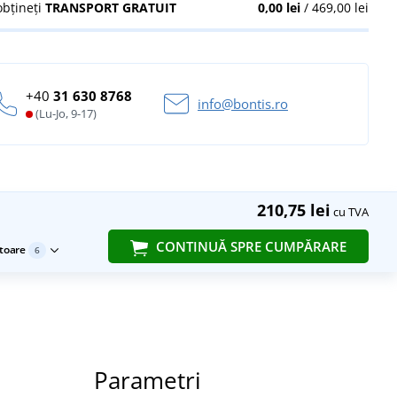
obțineți
TRANSPORT GRATUIT
0,00 lei
/ 469,00 lei
+40
31 630 8768
info@bontis.ro
(Lu-Jo, 9-17)
210,75 lei
cu TVA
CONTINUĂ SPRE CUMPĂRARE
toare
6
Parametri