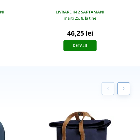
NI
LIVRARE ÎN 2 SĂPTĂMÂNI
marți 25. 8.
la tine
46,25 lei
DETALII