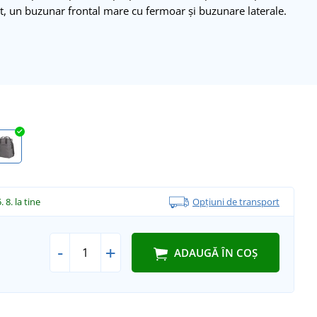
at, un buzunar frontal mare cu fermoar și buzunare laterale.
. 8.
la tine
Opțiuni de transport
-
+
ADAUGĂ ÎN COȘ