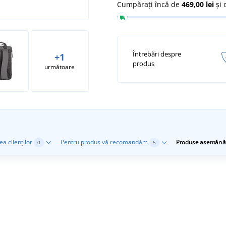
Cumpărați încă de
469,00 lei
și 
Întrebări despre
+1
produs
următoare
a clienților
Pentru produs vă recomandăm
Produse asemănă
0
5