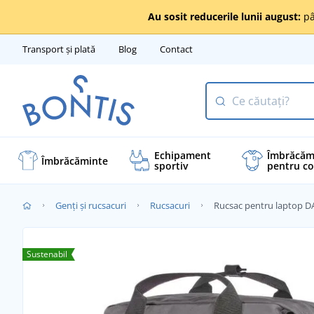
Au sosit reducerile lunii august:
pâ
Transport și plată
Blog
Contact
Echipament
Îmbrăcăm
Îmbrăcăminte
sportiv
pentru co
Genți și rucsacuri
Rucsacuri
Rucsac pentru laptop D
Sustenabil