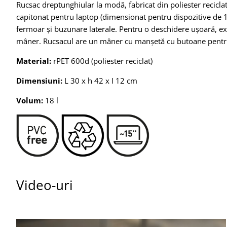
Rucsac dreptunghiular la modă, fabricat din poliester recicl
capitonat pentru laptop (dimensionat pentru dispozitive de 1
fermoar și buzunare laterale. Pentru o deschidere ușoară, exi
mâner. Rucsacul are un mâner cu manșetă cu butoane pentr
Material:
rPET 600d (poliester reciclat)
Dimensiuni:
L 30 x h 42 x I 12 cm
Volum:
18 l
Video-uri