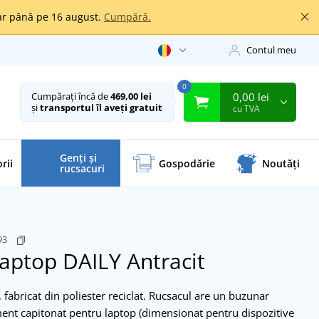
oar până pe 16 august.
Cumpără.
Contul meu
0
0,00 lei
Cumpărați încă de
469,00 lei
și
transportul îl aveți gratuit
cu TVA
Genți și
rii
Gospodărie
Noutăți
rucsacuri
93
laptop DAILY
Antracit
fabricat din poliester reciclat. Rucsacul are un buzunar
ment capitonat pentru laptop (dimensionat pentru dispozitive