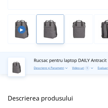
▶
Rucsac pentru laptop DAILY
Antracit
Descriere și Parametri
Video-uri
Evaluare
1
Descrierea produsului