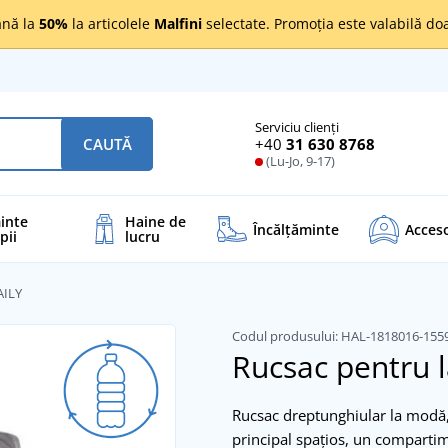
nă la
50%
la articolele
Malfini
selectate. Promoția este valabilă d
Serviciu clienți
+40
31 630 8768
CAUTĂ
(Lu-Jo, 9-17)
inte
Haine de
Încălţăminte
Acceso
pii
lucru
AILY
Codul produsului:
HAL-1818016-155
Rucsac pentru 
Rucsac dreptunghiular la modă, 
principal spațios, un comparti