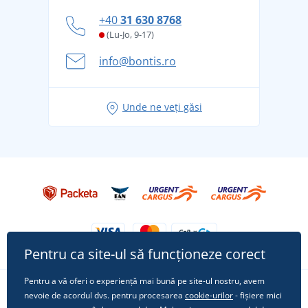
personal
Cum să faceți față zilelor fierbinți de vară confortabil
+40
31 630 8768
și în siguranță
(Lu-Jo, 9-17)
Aventura de vară începe cu bagajul - pregătiți-vă
info@bontis.ro
pentru vacanță fără griji
Idei de outfituri fresh pentru o vară relaxată
Unde ne veți găsi
Tricoul preferat City în rol principal: ținute pentru
orice ocazie!
Pentru ca site-ul să funcționeze corect
Pentru a vă oferi o experiență mai bună pe site-ul nostru, avem
nevoie de acordul dvs. pentru procesarea
cookie-urilor
- fișiere mici
Urmărește-ne pe rețelele sociale