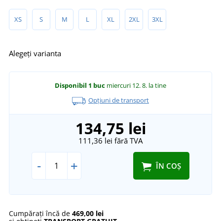
XS
S
M
L
XL
2XL
3XL
Alegeți varianta
Disponibil
1 buc
miercuri 12. 8.
la tine
Opțiuni de transport
134,75 lei
111,36 lei
fără TVA
-
+
ÎN COȘ
Cumpărați încă de
469,00 lei