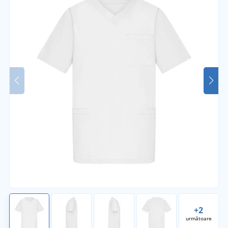
+2
următoare