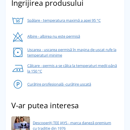
Îngrijirea produsului
Spălare - temperatura maximă a apei 95 °C
Albire - albirea nu este permisă
Uscarea - uscarea permisă în mașina de uscat rufe la
temperaturi minime
Călcare - permis a se călca la temperaturi medii până
la 150 °C
Curățire profesională -curățire uscată
V-ar putea interesa
Descoperiți TEE JAYS - marca daneză premium
cu tradiție din 1976