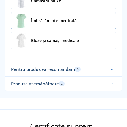
Cămăși și bluze
Îmbrăcăminte medicală
Bluze și cămăși medicale
Pentru produs vă recomandăm
3
Ela
Produse asemănătoare
2
Elastic
Ela
No
Certificate și premii