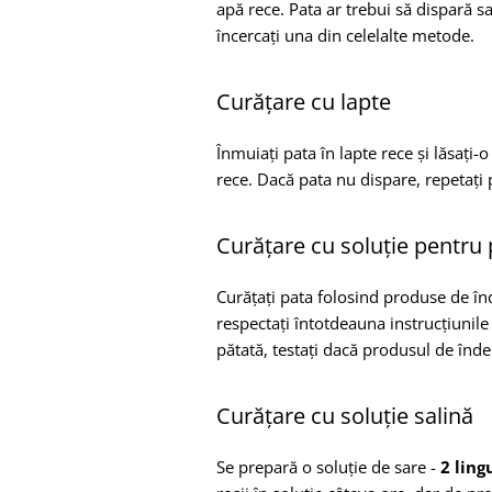
apă rece. Pata ar trebui să dispară 
încercați una din celelalte metode.
Curățare cu lapte
Înmuiați pata în lapte rece și lăsați-
rece. Dacă pata nu dispare, repetați
Curățare cu soluție pentru 
Curățați pata folosind produse de înd
respectați întotdeauna instrucțiunile
pătată, testați dacă produsul de înde
Curățare cu soluție salină
Se prepară o soluție de sare -
2 ling