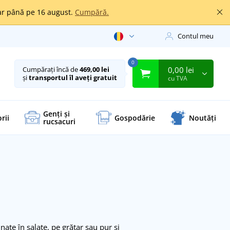
oar până pe 16 august.
Cumpără.
Contul meu
0
0,00 lei
Cumpărați încă de
469,00 lei
și
transportul îl aveți gratuit
cu TVA
Genți și
rii
Gospodărie
Noutăți
rucsacuri
ate în salate, pe grătar sau pur și