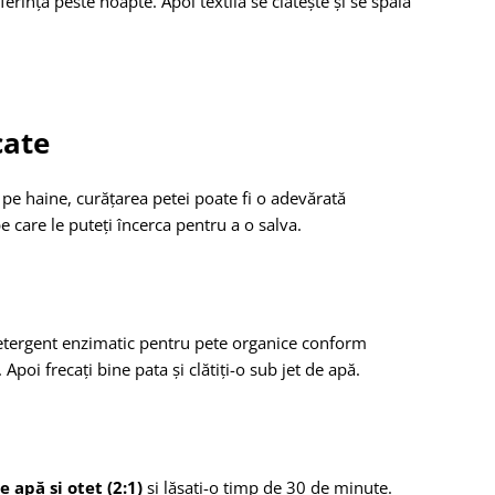
ferință peste noapte. Apoi textila se clătește și se spală
cate
 pe haine, curățarea petei poate fi o adevărată
e care le puteți încerca pentru a o salva.
detergent enzimatic pentru pete organice conform
. Apoi frecați bine pata și clătiți-o sub jet de apă.
e apă și oțet (2:1)
și lăsați-o timp de 30 de minute.