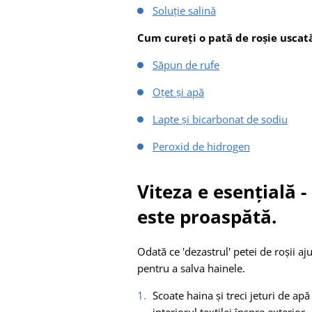
Soluție salină
Cum cureți o pată de roșie uscat
Săpun de rufe
Oțet și apă
Lapte și bicarbonat de sodiu
Peroxid de hidrogen
Viteza e esențială -
este proaspătă.
Odată ce 'dezastrul' petei de roșii aj
pentru a salva hainele.
Scoate haina și treci jeturi de apă