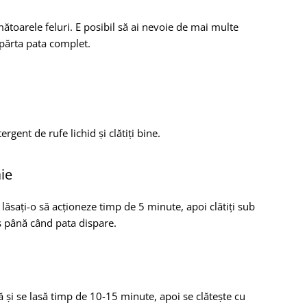
ătoarele feluri. E posibil să ai nevoie de mai multe
părta pata complet.
rgent de rufe lichid și clătiți bine.
ie
lăsați-o să acționeze timp de 5 minute, apoi clătiți sub
es până când pata dispare.
ă și se lasă timp de 10-15 minute, apoi se clătește cu