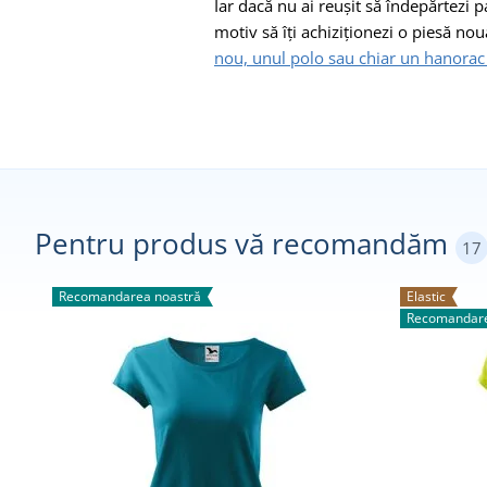
Iar dacă nu ai reușit să îndepărtezi p
motiv să îți achiziționezi o piesă n
nou, unul polo sau chiar un hanorac
Pentru produs vă recomandăm
17
Recomandarea noastră
Elastic
Recomandare