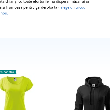
ata chiar și cu toate eforturile, nu dispera, măcar ai un
ouă și frumoasă pentru garderoba ta -
alege un tricou
 nou.
a noastră