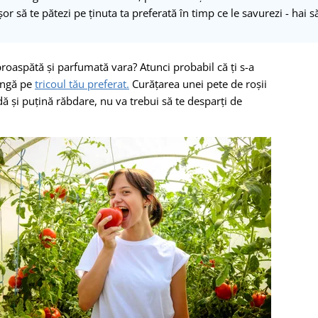
șor să te pătezi pe ținuta ta preferată în timp ce le savurezi - hai
e proaspătă și parfumată vara? Atunci probabil că ți s-a
jungă pe
tricoul tău preferat.
Curățarea unei pete de roșii
dă și puțină răbdare, nu va trebui să te desparți de