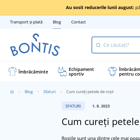
Au sosit reducerile lunii august:
pâ
Transport și plată
Blog
Contact
Echipament
Îmbrăcăm
Îmbrăcăminte
sportiv
pentru co
Blog
Sfaturi
Cum cureți petele de roșii
SFATURI
1. 8. 2023
Cum cureți petele 
Roșiile sunt una dintre cele mai popu