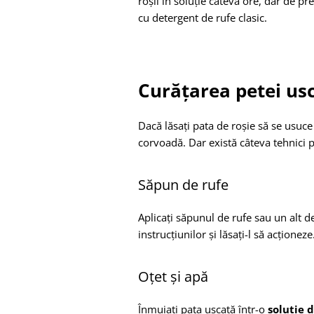
roșii în soluție câteva ore, dar de pre
cu detergent de rufe clasic.
Curățarea petei us
Dacă lăsați pata de roșie să se usuce
corvoadă. Dar există câteva tehnici p
Săpun de rufe
Aplicați săpunul de rufe sau un alt 
instrucțiunilor și lăsați-l să acționeze
Oțet și apă
Înmuiați pata uscată într-o
soluție d