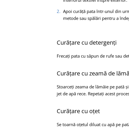
interiorul textilei înspre exterior.
Apoi curăță pata într-unul din urm
metode sau spălări pentru a înde
Curățare cu detergenți
Frecați pata cu săpun de rufe sau dete
Curățare cu zeamă de lămâ
Stoarceți zeama de lămâie pe pată și 
jet de apă rece. Repetați acest proc
Curățare cu oțet
Se toarnă oțetul diluat cu apă pe pat