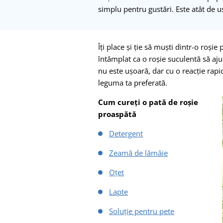
simplu pentru gustări. Este atât de u
Îți place și ție să muști dintr-o roși
întâmplat ca o roșie suculentă să a
nu este ușoară, dar cu o reacție rapi
leguma ta preferată.
Cum cureți o pată de roșie
proaspătă
Detergent
Zeamă de lămâie
Oțet
Lapte
Soluție pentru pete