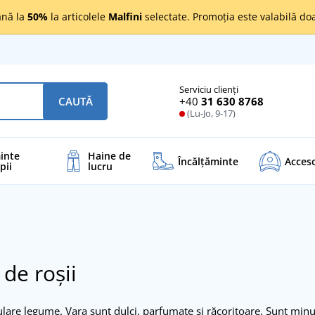
nă la
50%
la articolele
Malfini
selectate. Promoția este valabilă d
Serviciu clienți
+40
31 630 8768
CAUTĂ
(Lu-Jo, 9-17)
inte
Haine de
Încălţăminte
Acceso
pii
lucru
de roșii
lare legume. Vara sunt dulci, parfumate și răcoritoare. Sunt minun