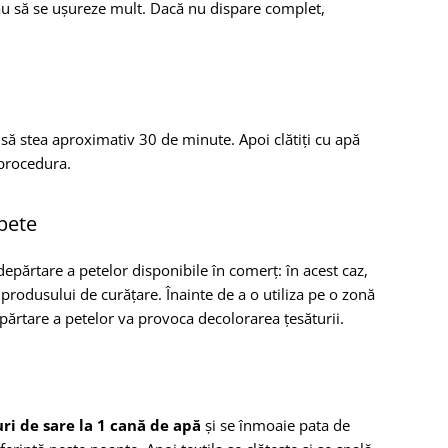
sau să se ușureze mult. Dacă nu dispare complet,
o să stea aproximativ 30 de minute. Apoi clătiți cu apă
 procedura.
pete
epărtare a petelor disponibile în comerț: în acest caz,
 produsului de curățare. Înainte de a o utiliza pe o zonă
părtare a petelor va provoca decolorarea țesăturii.
uri de sare la 1 cană de apă
și se înmoaie pata de