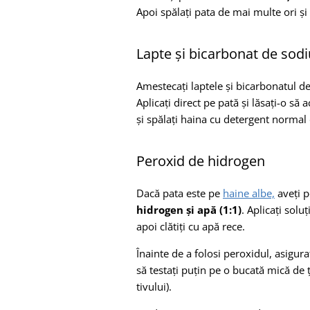
Apoi spălați pata de mai multe ori și 
Lapte și bicarbonat de sodi
Amestecați laptele și bicarbonatul d
Aplicați direct pe pată și lăsați-o să 
și spălați haina cu detergent normal 
Peroxid de hidrogen
Dacă pata este pe
haine albe,
aveți p
hidrogen și apă (1:1)
. Aplicați solu
apoi clătiți cu apă rece.
Înainte de a folosi peroxidul, asigura
să testați puțin pe o bucată mică de
tivului).