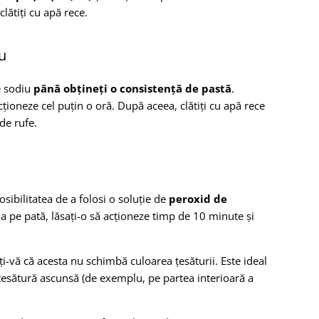
clătiți cu apă rece.
u
e sodiu
până obțineți o consistență de pastă
.
acționeze cel puțin o oră. După aceea, clătiți cu apă rece
de rufe.
osibilitatea de a folosi o soluție de
peroxid de
ția pe pată, lăsați-o să acționeze timp de 10 minute și
ți-vă că acesta nu schimbă culoarea țesăturii. Este ideal
 țesătură ascunsă (de exemplu, pe partea interioară a