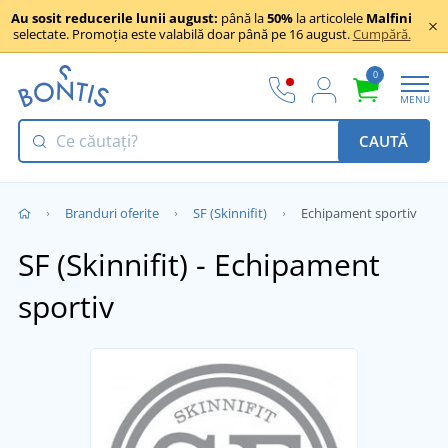
Au sosit reducerile lunii august:
până la
50%
la articolele
Malfini
selectate. Promoția este valabilă doar până pe 16 august.
Cumpără.
0
MENU
CAUTĂ
Branduri oferite
SF (Skinnifit)
Echipament sportiv
SF (Skinnifit) - Echipament
sportiv