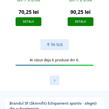
luni 17. 8.
la tine
luni 17. 8.
la tine
70,25 lei
90,25 lei
DETALII
DETALII
ÎN SUS
Ai văzut deja 6 produse din 6.
1
Brandul SF (Skinnifit) Echipament sportiv - alegeți
din subcategorie