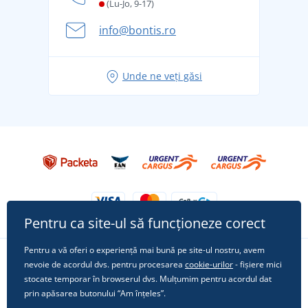
și în siguranță
(Lu-Jo, 9-17)
Aventura de vară începe cu bagajul - pregătiți-vă
info@bontis.ro
pentru vacanță fără griji
Idei de outfituri fresh pentru o vară relaxată
Unde ne veți găsi
Tricoul preferat City în rol principal: ținute pentru
orice ocazie!
Pentru ca site-ul să funcționeze corect
Pentru a vă oferi o experiență mai bună pe site-ul nostru, avem
nevoie de acordul dvs. pentru procesarea
cookie-urilor
- fișiere mici
Urmărește-ne pe rețelele sociale
stocate temporar în browserul dvs. Mulțumim pentru acordul dat
prin apăsarea butonului “Am înțeles”.