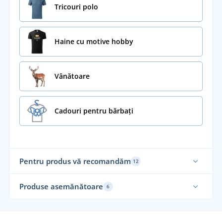
Tricouri polo
Haine cu motive hobby
Vânătoare
Cadouri pentru bărbați
Pentru produs vă recomandăm
12
Produse asemănătoare
6
Fabricat în Cehia
Fab