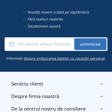
Noutăți maxim o dată pe săptămână
Fără mailuri nedorite
Dezabonare ușoară
AUTENTIFICARE
Informații
despre prelucrarea datelor cu caracter personal
.
Serviciu clienți
Despre firma noastră
Contact
Termenii și condițiile
De la centrul nostru de consiliere
Despre noi
Transport și plată