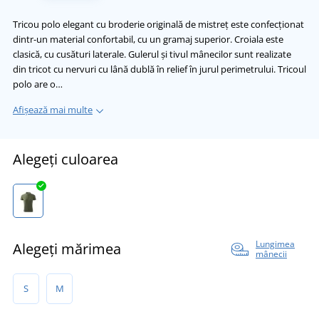
Tricou polo elegant cu broderie originală de mistreț este confecționat
dintr-un material confortabil, cu un gramaj superior. Croiala este
clasică, cu cusături laterale. Gulerul și tivul mânecilor sunt realizate
din tricot cu nervuri cu lână dublă în relief în jurul perimetrului. Tricoul
polo are o…
Afișează mai multe
Alegeți culoarea
Lungimea
Alegeți mărimea
mânecii
S
M