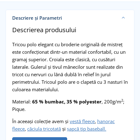
Descriere și Parametri
Descrierea produsului
Tricou polo elegant cu broderie originală de mistreț
este confecționat dintr-un material confortabil, cu un
gramaj superior. Croiala este clasică, cu cusături
laterale. Gulerul și tivul mânecilor sunt realizate din
tricot cu nervuri cu lână dublă în relief în jurul
perimetrului. Tricoul polo are o clapetă cu 3 nasturi în
culoarea materialului.
2
Material:
65 % bumbac, 35 % polyester
, 200g/m
;
Pique.
În aceeași colecție avem și
vestă fleece
,
hanorac
fleece
,
căciula tricotată
și
șapcă tip baseball.