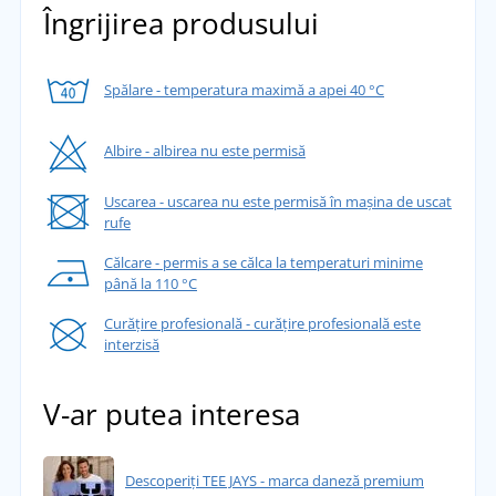
Îngrijirea produsului
Spălare - temperatura maximă a apei 40 °C
Albire - albirea nu este permisă
Uscarea - uscarea nu este permisă în mașina de uscat
rufe
Călcare - permis a se călca la temperaturi minime
până la 110 °C
Curățire profesională - curățire profesională este
interzisă
V-ar putea interesa
Descoperiți TEE JAYS - marca daneză premium