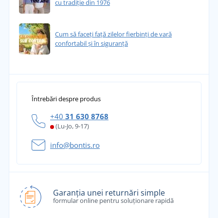
cu tradiție din 1976
Cum să faceți față zilelor fierbinți de vară
confortabil și în siguranță
Întrebări despre produs
+40
31 630 8768
(Lu-Jo, 9-17)
info@bontis.ro
Garanția unei returnări simple
formular online pentru soluționare rapidă