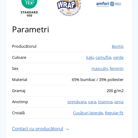
Parametri
Producătorul
Bontis
Culoare
kaki
,
camuflaj
,
verde
Sex
masculin
,
feminin
Material
65% bumbac / 35% poliester
Gramaj
200 g/m2
Anotimp
primăvara
,
vara
,
toamna
,
iarna
Croială
Cusături laterale
,
Regular fit
Contact cu producătorul