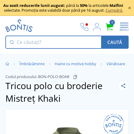
Au sosit reducerile lunii august:
până la
50%
la articolele
Malfini
selectate. Promoția este valabilă doar până pe 16 august.
Cumpără.
0
MENU
CAUTĂ
Îmbrăcăminte
Haine cu motive hobby
Vânătoare
Codul produsului:
BON-POLO-BOAR
Tricou polo cu broderie
Mistreț
Khaki