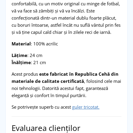
confortabilă, cu un motiv original cu minge de fotbal,
vă va face să zâmbiți și vă va încălzi. Este
confecționată dintr-un material dublu foarte plăcut,
cu boruri întoarse, astfel încât nu suflă vântul prin fes
și vă ține capul cald chiar și în zilele reci de iarnă.
Material
: 100% acrilic
Lățime
: 24 cm
Înălțime
: 21 cm
Acest produs
este fabricat în Republica Cehă din
materiale de calitate certificată
, folosind cele mai
noi tehnologii. Datorită acestui fapt, garantează
eleganță și confort în timpul purtării.
Se potrivește superb cu acest
guler tricotat.
Evaluarea clienților