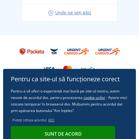
Idei de outfituri fresh pentru o vară relaxată
Unde ne veți găsi
Tricoul preferat City în rol principal: ținute pentru
orice ocazie!
Pentru ca site-ul să funcționeze corect
Pentru a vă oferi o experiență mai bună pe site-ul nostru, avem
nevoie de acordul dvs. pentru procesarea
cookie-urilor
- fișiere mici
Urmărește-ne pe rețelele sociale
stocate temporar în browserul dvs. Mulțumim pentru acordul dat
prin apăsarea butonului “Am înțeles”.
Puteți refuza acordul
AICI
© 2011 - 2026, Dual Trade s.r.o. | Din punct de vedere tehnic oferă
SUNT DE ACORD
Simplia.cz
.