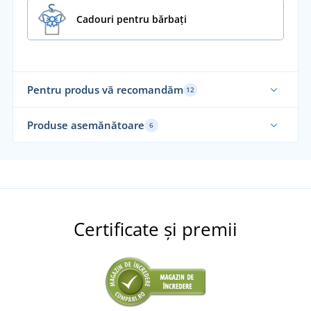
Cadouri pentru bărbați
Pentru produs vă recomandăm
12
Fab
Produse asemănătoare
6
Certificate și premii