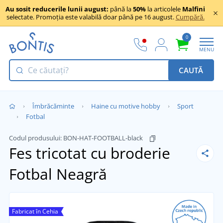
Au sosit reducerile lunii august:
până la
50%
la articolele
Malfini
selectate. Promoția este valabilă doar până pe 16 august.
Cumpără.
0
MENU
CAUTĂ
Îmbrăcăminte
Haine cu motive hobby
Sport
Fotbal
Codul produsului:
BON-HAT-FOOTBALL-black
Fes tricotat cu broderie
Fotbal
Neagră
Fabricat în Cehia