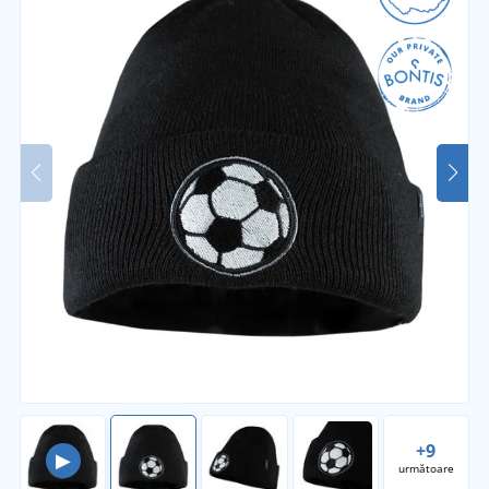
+9
▶
următoare