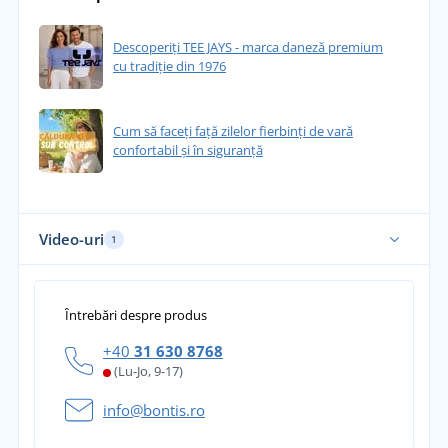
Descoperiți TEE JAYS - marca daneză premium
cu tradiție din 1976
Cum să faceți față zilelor fierbinți de vară
confortabil și în siguranță
Video-uri
1
Întrebări despre produs
+40
31 630 8768
(Lu-Jo, 9-17)
info@bontis.ro