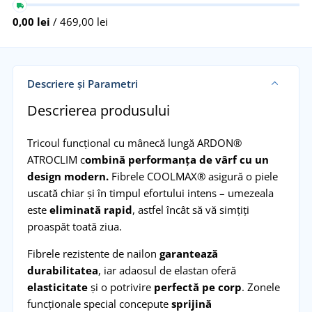
0,00 lei
/ 469,00 lei
Descriere și Parametri
Descrierea produsului
Tricoul funcțional cu mânecă lungă ARDON®
ATROCLIM c
ombină performanța de vârf cu un
design modern.
Fibrele COOLMAX® asigură o piele
uscată chiar și în timpul efortului intens – umezeala
este
eliminată rapid
, astfel încât să vă simțiți
proaspăt toată ziua.
Fibrele rezistente de nailon
garantează
durabilitatea
, iar adaosul de elastan oferă
elasticitate
și o potrivire
perfectă pe corp
. Zonele
funcționale special concepute
sprijină