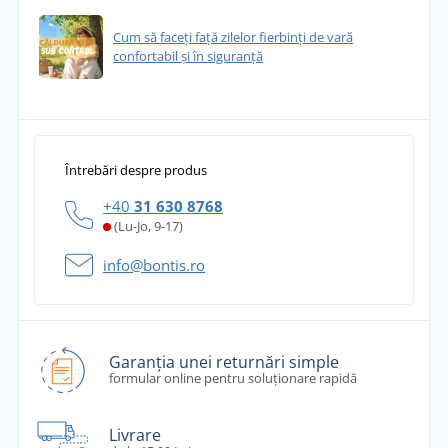
Cum să faceți față zilelor fierbinți de vară
confortabil și în siguranță
Întrebări despre produs
+40
31 630 8768
(Lu-Jo, 9-17)
info@bontis.ro
Garanția unei returnări simple
formular online pentru soluționare rapidă
Livrare