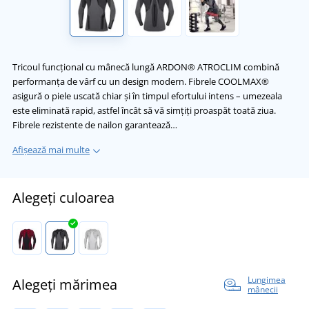
Tricoul funcțional cu mânecă lungă ARDON® ATROCLIM combină
performanța de vârf cu un design modern. Fibrele COOLMAX®
asigură o piele uscată chiar și în timpul efortului intens – umezeala
este eliminată rapid, astfel încât să vă simțiți proaspăt toată ziua.
Fibrele rezistente de nailon garantează…
Afișează mai multe
Alegeți culoarea
Lungimea
Alegeți mărimea
mânecii