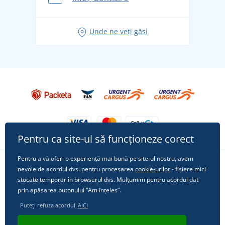
pentru vacanță fără griji
Idei de outfituri fresh pentru o vară relaxată
Unde ne veți găsi
Tricoul preferat City în rol principal: ținute pentru
orice ocazie!
Pentru ca site-ul să funcționeze corect
Pentru a vă oferi o experiență mai bună pe site-ul nostru, avem
nevoie de acordul dvs. pentru procesarea
cookie-urilor
- fișiere mici
Urmărește-ne pe rețelele sociale
stocate temporar în browserul dvs. Mulțumim pentru acordul dat
prin apăsarea butonului “Am înțeles”.
Puteți refuza acordul
AICI