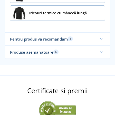
Tricouri termice cu mânecă lungă
Pentru produs vă recomandăm
1
Funcțional
Produse asemănătoare
6
Elastic
Ela
Funcțional
Fu
Re
Certificate și premii