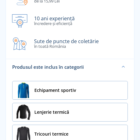
de la 15,99 Lei
10 ani experiență
încredere și eficiență
Sute de puncte de coletărie
în toată România
Produsul este inclus în categorii
Echipament sportiv
Lenjerie termică
Tricouri termice