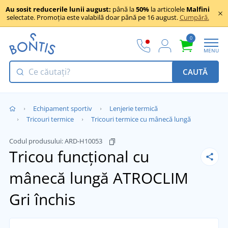
Au sosit reducerile lunii august:
până la
50%
la articolele
Malfini
selectate. Promoția este valabilă doar până pe 16 august.
Cumpără.
0
MENU
CAUTĂ
Echipament sportiv
Lenjerie termică
Tricouri termice
Tricouri termice cu mânecă lungă
Codul produsului:
ARD-H10053
Tricou funcțional cu
mânecă lungă ATROCLIM
Gri închis