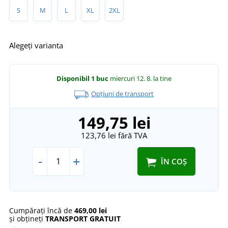
S
M
L
XL
2XL
Alegeți varianta
Disponibil
1 buc
miercuri 12. 8.
la tine
Opțiuni de transport
149,75 lei
123,76 lei
fără TVA
-
+
ÎN COȘ
Cumpărați încă de
469,00 lei
și obțineți
TRANSPORT GRATUIT