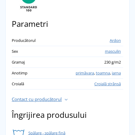
Parametri
Producătorul
Ardon
Sex
masculin
Gramaj
230 g/m2
Anotimp
primăvara
,
toamna
,
iarna
Croială
Croială strânsă
Contact cu producătorul
Îngrijirea produsului
Spălare - spălare fină