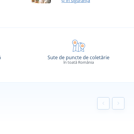
și în siguranță
ă
Sute de puncte de coletărie
în toată România