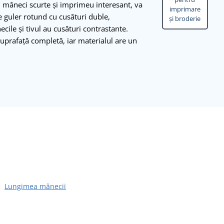
u mâneci scurte și imprimeu interesant, va
imprimare
re guler rotund cu cusături duble,
și broderie
cile și tivul au cusături contrastante.
uprafață completă, iar materialul are un
Lungimea mânecii