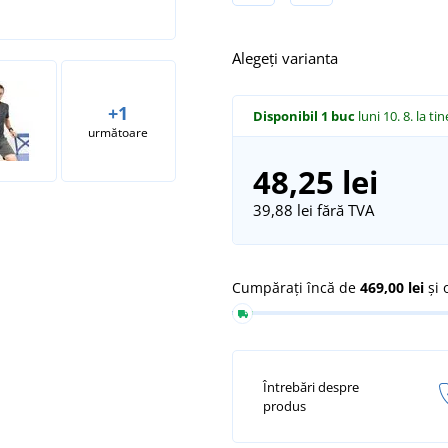
Alegeți varianta
+1
Disponibil
1 buc
luni 10. 8.
la tin
următoare
48,25 lei
39,88 lei
fără TVA
Cumpărați încă de
469,00 lei
și 
Întrebări despre
produs