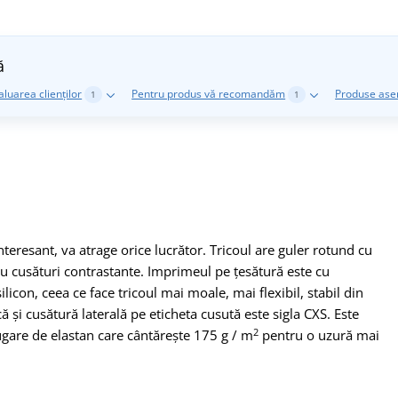
ă
aluarea clienților
Pentru produs vă recomandăm
Produse as
1
1
teresant, va atrage orice lucrător. Tricoul are guler rotund cu
 au cusături contrastante. Imprimeul pe țesătură este cu
licon, ceea ce face tricoul mai moale, mai flexibil, stabil din
i cusătură laterală pe eticheta cusută este sigla CXS. Este
2
ugare de elastan care cântărește 175 g / m
pentru o uzură mai