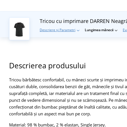
Tricou cu imprimare DARREN
Neagr
Descriere și Parametri
Lungimea mânecii
Ev
Descrierea produsului
Tricou bărbătesc confortabil, cu mâneci scurte și imprimeu in
cusături duble, consolidarea benzii de gât, mânecile și tivul
suprafață completă, iar materialul are un tratament final cu si
punct de vedere dimensional și nu se scămoșează. Pe mânecă ș
confecționat din bumbac pieptănat de înaltă calitate, cu adă
confortabilă și un aspect mai bun pe corp.
Material: 98 % bumbac, 2 % elastan, Single Jersey.