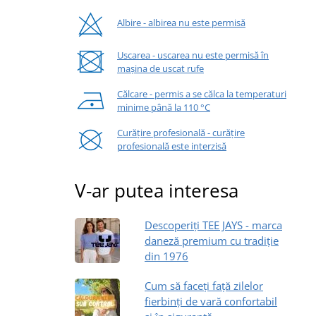
Albire - albirea nu este permisă
Uscarea - uscarea nu este permisă în
mașina de uscat rufe
Călcare - permis a se călca la temperaturi
minime până la 110 °C
Curățire profesională - curățire
profesională este interzisă
V-ar putea interesa
Descoperiți TEE JAYS - marca
daneză premium cu tradiție
din 1976
Cum să faceți față zilelor
fierbinți de vară confortabil