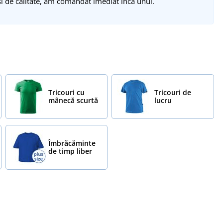
și de calitate, am comandat imediat încă unul.
Tricouri cu
Tricouri de
mânecă scurtă
lucru
Îmbrăcăminte
de timp liber