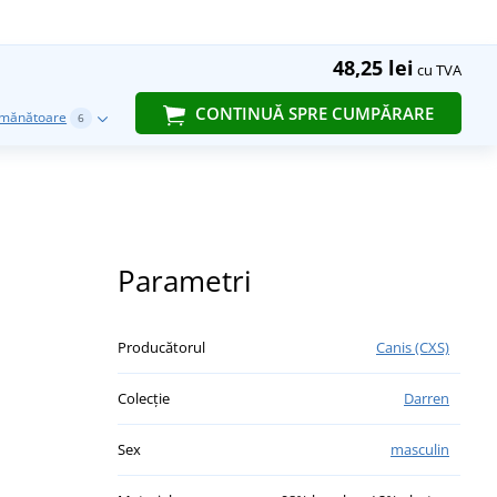
48,25 lei
cu TVA
CONTINUĂ SPRE CUMPĂRARE
emănătoare
6
Parametri
Producătorul
Canis (CXS)
Colecție
Darren
Sex
masculin