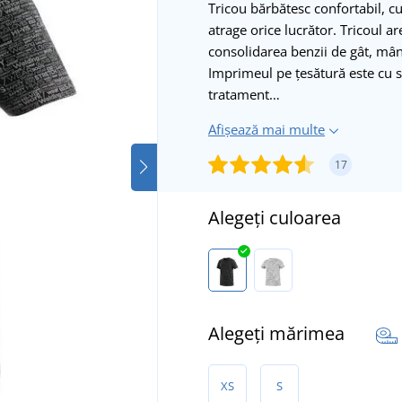
Tricou bărbătesc confortabil, c
atrage orice lucrător. Tricoul a
consolidarea benzii de gât, mâne
Imprimeul pe țesătură este cu s
tratament…
Afișează mai multe
17
Alegeți culoarea
Alegeți mărimea
XS
S