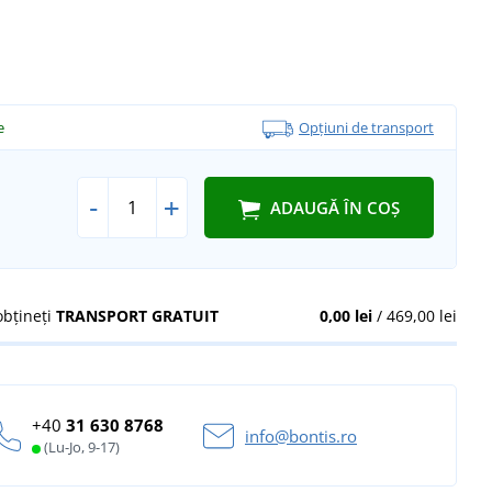
e
Opțiuni de transport
-
+
ADAUGĂ ÎN COȘ
obțineți
TRANSPORT GRATUIT
0,00 lei
/ 469,00 lei
+40
31 630 8768
info@bontis.ro
(Lu-Jo, 9-17)