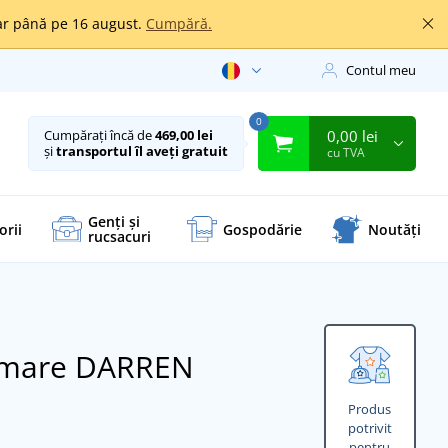
oar până pe 16 august.
Cumpără.
Contul meu
0
0,00 lei
Cumpărați încă de
469,00 lei
și
transportul îl aveți gratuit
cu TVA
Genți și
orii
Gospodărie
Noutăți
rucsacuri
rimare DARREN
Produs
potrivit
pentru