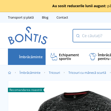
Au sosit reducerile lunii august:
pâ
Transport și plată
Blog
Contact
Echipament
Îmbrăc
Îmbrăcăminte
sportiv
pentru 
Îmbrăcăminte
Tricouri
Tricouri cu mânecă scurtă
Recomandarea noastră