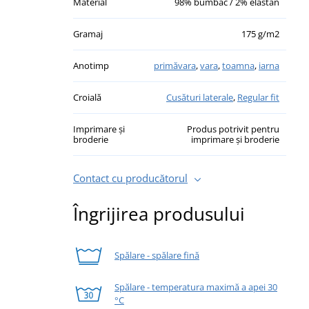
Material
98% bumbac / 2% elastan
Gramaj
175 g/m2
Anotimp
primăvara
,
vara
,
toamna
,
iarna
Croială
Cusături laterale
,
Regular fit
Imprimare și
Produs potrivit pentru
broderie
imprimare și broderie
Contact cu producătorul
Îngrijirea produsului
Spălare - spălare fină
Spălare - temperatura maximă a apei 30
°C