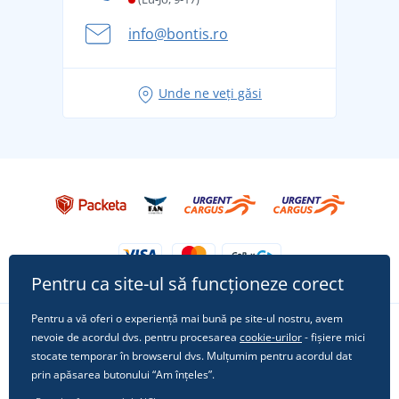
Aventura de vară începe cu bagajul - pregătiți-vă
info@bontis.ro
pentru vacanță fără griji
Idei de outfituri fresh pentru o vară relaxată
Unde ne veți găsi
Tricoul preferat City în rol principal: ținute pentru
orice ocazie!
Pentru ca site-ul să funcționeze corect
Pentru a vă oferi o experiență mai bună pe site-ul nostru, avem
nevoie de acordul dvs. pentru procesarea
cookie-urilor
- fișiere mici
Urmărește-ne pe rețelele sociale
stocate temporar în browserul dvs. Mulțumim pentru acordul dat
prin apăsarea butonului “Am înțeles”.