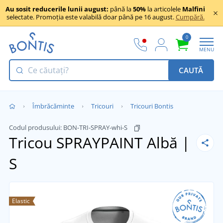
Au sosit reducerile lunii august:
până la
50%
la articolele
Malfini
selectate. Promoția este valabilă doar până pe 16 august.
Cumpără.
0
MENU
CAUTĂ
Îmbrăcăminte
Tricouri
Tricouri Bontis
Codul produsului:
BON-TRI-SPRAY-whi-S
Tricou SPRAYPAINT
Albă |
S
Elastic