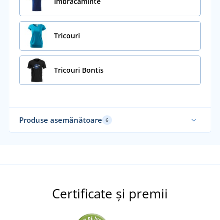
Îmbrăcăminte
Tricouri
Tricouri Bontis
Produse asemănătoare
6
Elastic
Ela
Certificate și premii