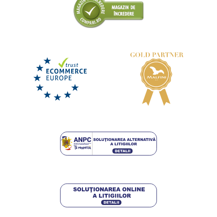
Tricou MOUNTAINS
LIVRARE ÎN 4-6 ZILE
luni 17. 8.
la tine
92,50 lei
DETALII