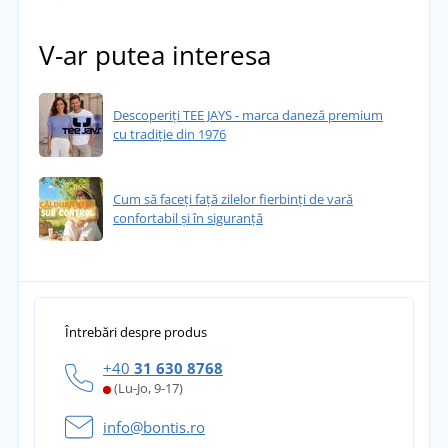
V-ar putea interesa
Descoperiți TEE JAYS - marca daneză premium
cu tradiție din 1976
Cum să faceți față zilelor fierbinți de vară
confortabil și în siguranță
Întrebări despre produs
+40
31 630 8768
(Lu-Jo, 9-17)
info@bontis.ro