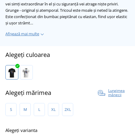
vei simți extraordinar în el și cu siguranță vei atrage niște priviri.
Grunge - original și atemporal. Tricoul este moale și neted la atingere.
Este confecționat din bumbac pieptănat cu elastan, fiind ușor elastic
și ușor strâmt…
Afișează mai multe
Alegeți culoarea
Lungimea
Alegeți mărimea
mânecii
S
M
L
XL
2XL
Alegeți varianta