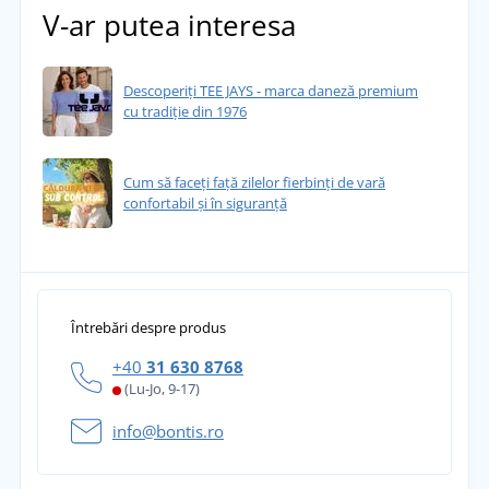
V-ar putea interesa
Descoperiți TEE JAYS - marca daneză premium
cu tradiție din 1976
Cum să faceți față zilelor fierbinți de vară
confortabil și în siguranță
Întrebări despre produs
+40
31 630 8768
(Lu-Jo, 9-17)
info@bontis.ro