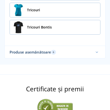
Tricouri
Tricouri Bontis
Produse asemănătoare
6
Elastic
Ela
Certificate și premii