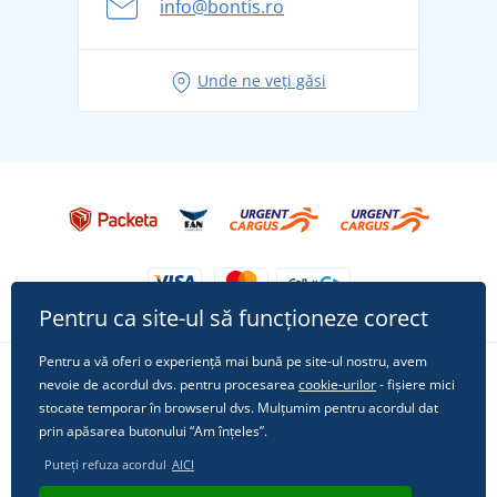
info@bontis.ro
pentru vacanță fără griji
Idei de outfituri fresh pentru o vară relaxată
Unde ne veți găsi
Tricoul preferat City în rol principal: ținute pentru
orice ocazie!
Pentru ca site-ul să funcționeze corect
Pentru a vă oferi o experiență mai bună pe site-ul nostru, avem
nevoie de acordul dvs. pentru procesarea
cookie-urilor
- fișiere mici
Urmărește-ne pe rețelele sociale
stocate temporar în browserul dvs. Mulțumim pentru acordul dat
prin apăsarea butonului “Am înțeles”.
Puteți refuza acordul
AICI