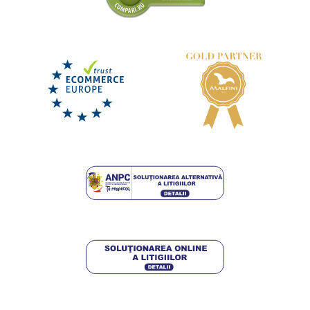
Tricou ABSTRACT
LIVRARE ÎN 4-6 ZILE
vineri 14. 8.
la tine
92,50 lei
DETALII