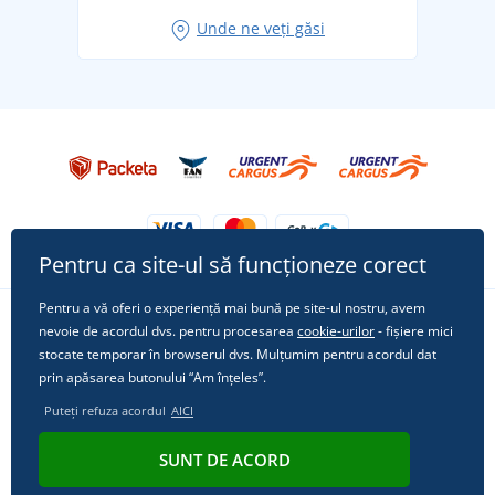
Idei de outfituri fresh pentru o vară relaxată
Unde ne veți găsi
Tricoul preferat City în rol principal: ținute pentru
orice ocazie!
Pentru ca site-ul să funcționeze corect
Pentru a vă oferi o experiență mai bună pe site-ul nostru, avem
nevoie de acordul dvs. pentru procesarea
cookie-urilor
- fișiere mici
Urmărește-ne pe rețelele sociale
stocate temporar în browserul dvs. Mulțumim pentru acordul dat
prin apăsarea butonului “Am înțeles”.
Puteți refuza acordul
AICI
© 2011 - 2026, Dual Trade s.r.o. | Din punct de vedere tehnic oferă
SUNT DE ACORD
Simplia.cz
.