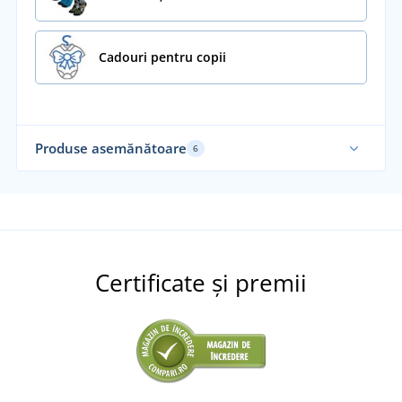
Cadouri pentru copii
Produse asemănătoare
6
Fabricat în Cehia
Fab
Certificate și premii