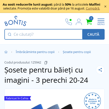
Au sosit reducerile lunii august:
până la
50%
la articolele
Malfini
selectate. Promoția este valabilă doar până pe 16 august.
Cumpără.
0
MENU
CAUTĂ
Îmbrăcăminte pentru copii
Șosete pentru copii
Codul produsului:
125942
Șosete pentru băieți cu
imagini - 3 perechi
20-24
Fabricat în Cehia