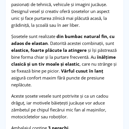
pasionați de tehnică, vehicule și imagini jucăușe.
Designul vesel și creativ oferă șosetelor un aspect
unic și face purtarea zilnică mai plăcută acasă, la
grădiniță, la școală sau în aer liber.
Șosetele sunt realizate
din bumbac natural fin, cu
adaos de elastan
. Datorită acestei combinații, sunt
elastice, foarte plăcute la atingere
și își păstrează
bine forma chiar și la purtare frecventă. Au
înălțime
clasică și un tiv moale și elastic
, care nu strânge și
se fixează bine pe picior.
Vârful cusut în lanț
asigură confort maxim fără puncte de presiune
neplăcute.
Aceste șosete vesele sunt potrivite și ca un cadou
drăguț, iar motivele băiețești jucăușe vor aduce
zâmbetul pe chipul fiecărui mic fan al mașinilor,
motocicletelor sau roboților.
Ambalajul conține
3 perechi.