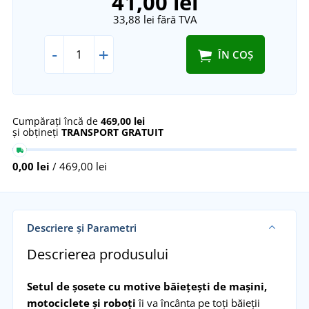
41,00 lei
33,88 lei
fără TVA
-
+
ÎN COȘ
Cumpărați încă de
469,00 lei
și obțineți
TRANSPORT GRATUIT
0,00 lei
/ 469,00 lei
Descriere și Parametri
Descrierea produsului
Setul de șosete cu motive băiețești de mașini,
motociclete și roboți
îi va încânta pe toți băieții