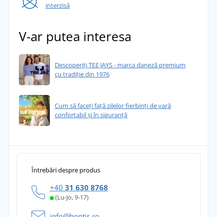
interzisă
V-ar putea interesa
Descoperiți TEE JAYS - marca daneză premium
cu tradiție din 1976
Cum să faceți față zilelor fierbinți de vară
confortabil și în siguranță
Întrebări despre produs
+40
31 630 8768
(Lu-Jo, 9-17)
info@bontis.ro