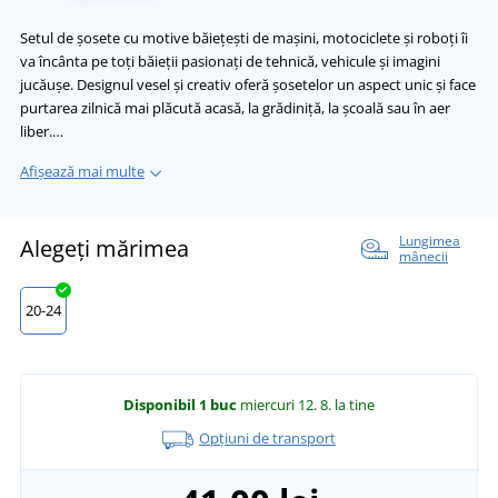
Setul de șosete cu motive băiețești de mașini, motociclete și roboți îi
va încânta pe toți băieții pasionați de tehnică, vehicule și imagini
jucăușe. Designul vesel și creativ oferă șosetelor un aspect unic și face
purtarea zilnică mai plăcută acasă, la grădiniță, la școală sau în aer
liber.…
Afișează mai multe
Lungimea
Alegeți mărimea
mânecii
20-24
Disponibil
1 buc
miercuri 12. 8.
la tine
Opțiuni de transport