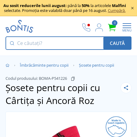
Au sosit reducerile lunii august:
până la
50%
la articolele
Malfini
selectate. Promoția este valabilă doar până pe 16 august.
Cumpără.
0
MENU
CAUTĂ
Îmbrăcăminte pentru copii
Șosete pentru copii
Codul produsului:
BOMA-P541226
Șosete pentru copii cu
Cârtița și Ancoră
Roz