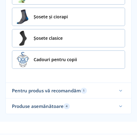
Șosete și ciorapi
Șosete clasice
Cadouri pentru copii
Pentru produs vă recomandăm
1
Produse asemănătoare
4
Fabricat în Cehia
Fab