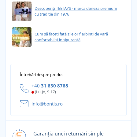
Descoperiți TEE JAYS - marca daneză premium
cu tradiție din 1976
Cum să faceți față zilelor fierbinți de vară
confortabil și în siguranță
Întrebări despre produs
+40
31 630 8768
(Lu-Jo, 9-17)
info@bontis.ro
Garanția unei returnări simple