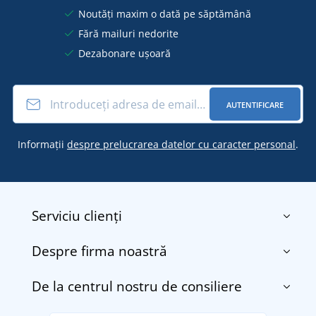
Noutăți maxim o dată pe săptămână
Fără mailuri nedorite
Dezabonare ușoară
AUTENTIFICARE
Informații
despre prelucrarea datelor cu caracter personal
.
Serviciu clienți
Despre firma noastră
Contact
Termenii și condițiile
De la centrul nostru de consiliere
Despre noi
Transport și plată
Blog
Returnarea bunurilor și reclamații