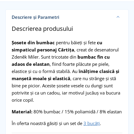
Descriere și Parametri
Descrierea produsului
Șosete din bumbac
pentru băieți și fete
cu
simpaticul personaj Cârtița
, creat de desenatorul
Zdeněk Miler. Sunt tricotate din
bumbac fin cu
adaos de elastan
, fiind foarte plăcute pe piele,
elastice și cu o formă stabilă. Au
înălțime clasică și
manșetă moale și elastică
, care nu strânge și stă
bine pe picior. Aceste șosete vesele cu dungi sunt
potrivite și ca un cadou, iar motivul jucăuș va bucura
orice copil.
Material:
80% bumbac / 15% poliamidă / 8% elastan
În oferta noastră găsiți și un set de
3 bucăți
.