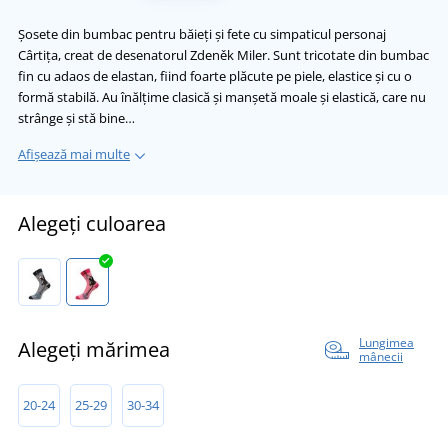
Șosete din bumbac pentru băieți și fete cu simpaticul personaj
Cârtița, creat de desenatorul Zdeněk Miler. Sunt tricotate din bumbac
fin cu adaos de elastan, fiind foarte plăcute pe piele, elastice și cu o
formă stabilă. Au înălțime clasică și manșetă moale și elastică, care nu
strânge și stă bine…
Afișează mai multe
Alegeți culoarea
Lungimea
Alegeți mărimea
mânecii
20-24
25-29
30-34