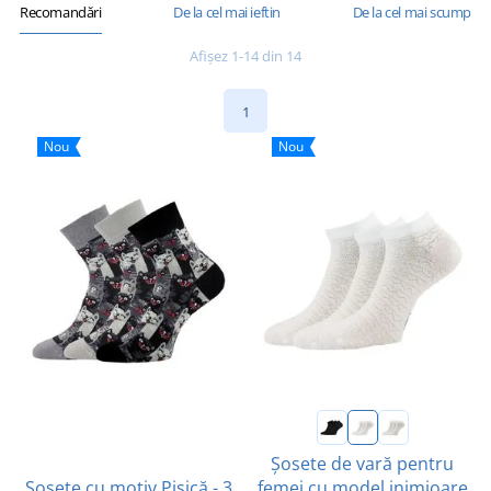
Recomandări
De la cel mai ieftin
De la cel mai scump
Afișez 1-14 din 14
1
Nou
Nou
Șosete de vară pentru
Șosete cu motiv Pisică - 3
femei cu model inimioare