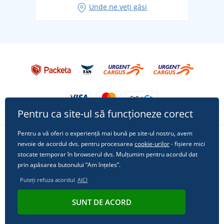
Unde ne veți găsi
Tricoul preferat City în rol principal: ținute pentru
orice ocazie!
Pentru ca site-ul să funcționeze corect
Pentru a vă oferi o experiență mai bună pe site-ul nostru, avem
nevoie de acordul dvs. pentru procesarea
cookie-urilor
- fișiere mici
Urmărește-ne pe rețelele sociale
stocate temporar în browserul dvs. Mulțumim pentru acordul dat
prin apăsarea butonului “Am înțeles”.
Puteți refuza acordul
AICI
© 2011 - 2026, Dual Trade s.r.o. | Din punct de vedere tehnic oferă
SUNT DE ACORD
Simplia.cz
.