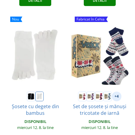
DETALII
DETALII
Nou
Fabricat în Cehia
+4
Șosete cu degete din
Set de șosete și mănuși
bambus
tricotate de iarnă
DISPONIBIL
DISPONIBIL
miercuri 12. 8.
la tine
miercuri 12. 8.
la tine