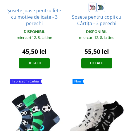
Șosete joase pentru fete
cu motive delicate - 3
Șosete pentru copii cu
perechi
Cârtița - 3 perechi
DISPONIBIL
DISPONIBIL
miercuri 12. 8.
la tine
miercuri 12. 8.
la tine
45,50 lei
55,50 lei
DETALII
DETALII
Fabricat în Cehia
Nou