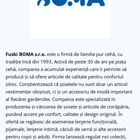
Fuski BOMA s.r.o.
este o firm
ă de familie pur cehă, cu
tradiție
înc
ă din 1993. Activă de peste 30 de ani pe piața
cehă, compania a acumulat experiență care
îi permite s
ă
producă și să ofere articole de calitate pentru confortul
zilnic. Conștientizează că șosetele nu sunt doar un articol
vestimentar obișnuit, ci și un accesoriu de modă important
al fiecărei garderobe. Compania este specializată
în
producerea
și v
ânzarea de
șosete și articole de ciorăpărie,
pun
ând accent pe confort, calitate
și design original.
În
ofert
ă se regăsesc de asemenea lenjerie funcțională,
pijamale, lenjerie intimă, căciuli de iarnă și alte accesorii
pentru copii și adulți. Firma lansează regulat noi colecții,