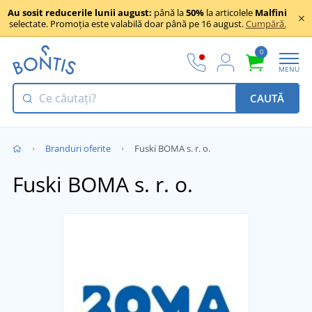
Au sosit reducerile lunii august:
până la
50%
la articolele
Malfini
selectate. Promoția este valabilă doar până pe 16 august.
Cumpără.
0
MENU
CAUTĂ
Branduri oferite
Fuski BOMA s. r. o.
Fuski BOMA s. r. o.