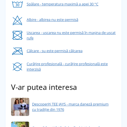
Spălare - temperatura maximă a apei 30 °C
Albire - albirea nu este permisă
Uscarea - uscarea nu este permisă în mașina de uscat
rufe
Călcare - su este permisă călcarea
Curățire profesională - curățire profesională este
interzisă
V-ar putea interesa
Descoperiți TEE JAYS - marca daneză premium
cu tradiție din 1976