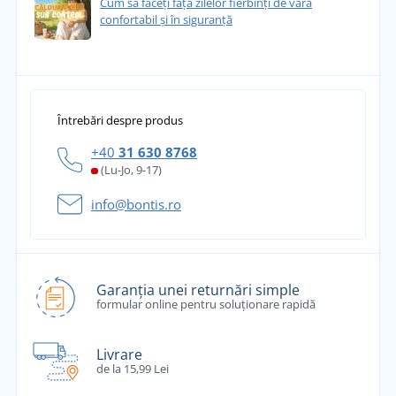
Cum să faceți față zilelor fierbinți de vară
confortabil și în siguranță
Întrebări despre produs
+40
31 630 8768
(Lu-Jo, 9-17)
info@bontis.ro
Garanția unei returnări simple
formular online pentru soluționare rapidă
Livrare
de la 15,99 Lei