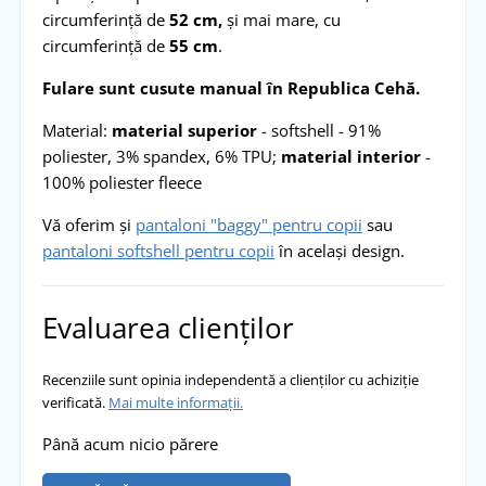
circumferință de
52 cm,
și mai mare, cu
circumferință de
55 cm
.
Fulare sunt cusute manual în Republica Cehă.
Material:
material superior
- softshell - 91%
poliester, 3% spandex, 6% TPU;
material interior
-
100% poliester fleece
Vă oferim și
pantaloni "baggy" pentru copii
sau
pantaloni softshell pentru copii
în același design.
Evaluarea clienților
Recenziile sunt opinia independentă a clienților cu achiziție
verificată.
Mai multe informații.
Până acum nicio părere