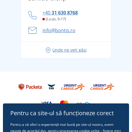
tradiție din 1976
personal
Cum să faceți față zilelor fierbinți de vară confortabil
+40
31 630 8768
și în siguranță
(Lu-Jo, 9-17)
Aventura de vară începe cu bagajul - pregătiți-vă
info@bontis.ro
pentru vacanță fără griji
Idei de outfituri fresh pentru o vară relaxată
Unde ne veți găsi
Tricoul preferat City în rol principal: ținute pentru
orice ocazie!
Pentru ca site-ul să funcționeze corect
Pentru a vă oferi o experiență mai bună pe site-ul nostru, avem
nevoie de acordul dvs. pentru procesarea
cookie-urilor
- fișiere mici