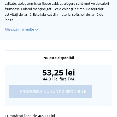
calitate, izolat termic cu fleece cald. La alegere sunt motive de culori
frumoase. Fularul menține gâtul cald chiar și în timpul diferitelor
activități de iarnă. Este fabricat din material softshell de iarnă de
înaltă…
Afișează mai multe
Nu este disponibil
53,25 lei
44,01 lei
fără TVA
PRODUSELE NU SUNT DISPONIBILE
Cumpărați încă de
469,00 lei