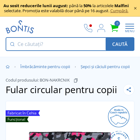
Au sosit reducerile lunii august:
până la
50%
la articolele
Malfini
selectate. Promoția este valabilă doar până pe 16 august.
Cumpără.
0
MENU
CAUTĂ
Îmbrăcăminte pentru copii
Șepci și căciuli pentru copii
Codul produsului:
BON-NAKRCNIK
Fular circular pentru copii
Fabricat în Cehia
Funcțional