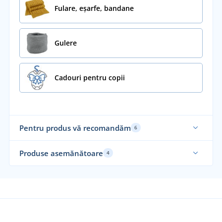
Fulare, eșarfe, bandane
Gulere
Cadouri pentru copii
Pentru produs vă recomandăm
6
Fabricat în Cehia
Fab
Produse asemănătoare
4
Ela
Re
Fabricat în Cehia
Fab