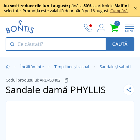
Au sosit reducerile lunii august:
până la
50%
la articolele
Malfini
selectate. Promoția este valabilă doar până pe 16 august.
Cumpără.
0
MENU
CAUTĂ
Încălţăminte
Timp liber și casual
Sandale și saboți
Codul produsului:
ARD-G3402
Sandale damă PHYLLIS