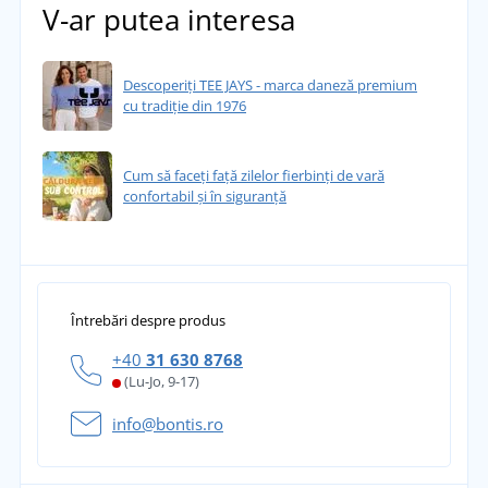
V-ar putea interesa
Descoperiți TEE JAYS - marca daneză premium
cu tradiție din 1976
Cum să faceți față zilelor fierbinți de vară
confortabil și în siguranță
Întrebări despre produs
+40
31 630 8768
(Lu-Jo, 9-17)
info@bontis.ro