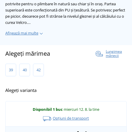
potrivite pentru o plimbare în natură sau chiar și în oraș. Partea
superioară este confecționată din PU și țesătură. Se potrivesc perfect
pe picior, deoarece pot fi strânse la nivelul gleznei și al călcâiului cu o
curea Velcro.…
Afișează mai multe
Lungimea
Alegeți mărimea
mânecii
39
40
42
Alegeți varianta
Disponibil
1 buc
miercuri 12. 8.
la tine
Opțiuni de transport