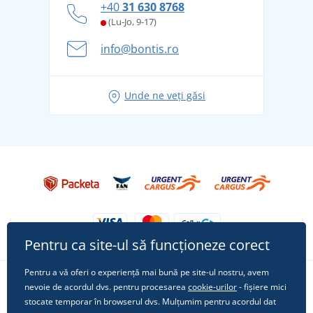
+40
31 630 8768
și în siguranță
(Lu-Jo, 9-17)
Aventura de vară începe cu bagajul - pregătiți-vă
info@bontis.ro
pentru vacanță fără griji
Idei de outfituri fresh pentru o vară relaxată
Unde ne veți găsi
Tricoul preferat City în rol principal: ținute pentru
orice ocazie!
Pentru ca site-ul să funcționeze corect
Pentru a vă oferi o experiență mai bună pe site-ul nostru, avem
nevoie de acordul dvs. pentru procesarea
cookie-urilor
- fișiere mici
Urmărește-ne pe rețelele sociale
stocate temporar în browserul dvs. Mulțumim pentru acordul dat