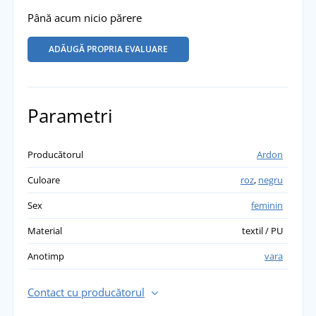
Până acum nicio părere
ADĂUGĂ PROPRIA EVALUARE
Parametri
Producătorul
Ardon
Culoare
roz
,
negru
Sex
feminin
Material
textil / PU
Anotimp
vara
Contact cu producătorul