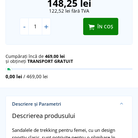
148,25 lei
122,52 lei
fără TVA
-
+
ÎN COȘ
Cumpărați încă de
469,00 lei
și obțineți
TRANSPORT GRATUIT
0,00 lei
/ 469,00 lei
Descriere și Parametri
Descrierea produsului
Sandalele de trekking pentru femei, cu un design
sportiv clasic, sunt potrivite pentru o plimbare în