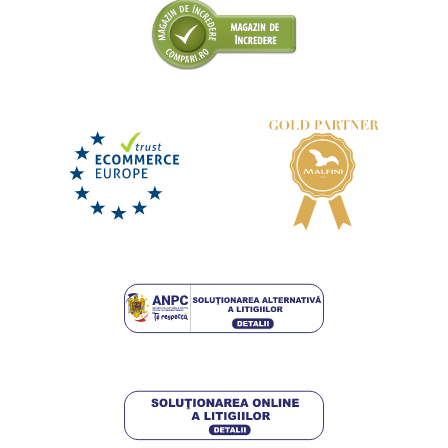
+1
Rucsac Easygo
LIVRARE ÎN 4-6 ZILE
joi 13. 8.
la tine
21,75 lei
DETALII