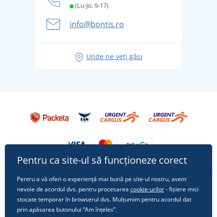
și în siguranță
(Lu-Jo, 9-17)
Aventura de vară începe cu bagajul - pregătiți-vă
info@bontis.ro
pentru vacanță fără griji
Idei de outfituri fresh pentru o vară relaxată
Unde ne veți găsi
Tricoul preferat City în rol principal: ținute pentru
orice ocazie!
Pentru ca site-ul să funcționeze corect
Pentru a vă oferi o experiență mai bună pe site-ul nostru, avem
nevoie de acordul dvs. pentru procesarea
cookie-urilor
- fișiere mici
Urmărește-ne pe rețelele sociale
stocate temporar în browserul dvs. Mulțumim pentru acordul dat
prin apăsarea butonului “Am înțeles”.