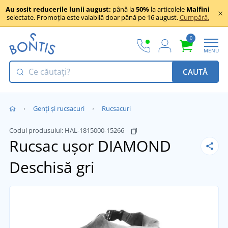
Au sosit reducerile lunii august:
până la
50%
la articolele
Malfini
selectate. Promoția este valabilă doar până pe 16 august.
Cumpără.
0
MENU
CAUTĂ
Genți și rucsacuri
Rucsacuri
Codul produsului:
HAL-1815000-15266
Rucsac ușor DIAMOND
Deschisă gri