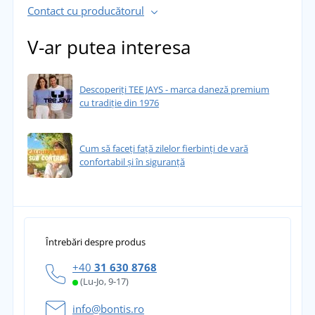
Contact cu producătorul
V-ar putea interesa
Descoperiți TEE JAYS - marca daneză premium
cu tradiție din 1976
Cum să faceți față zilelor fierbinți de vară
confortabil și în siguranță
Întrebări despre produs
+40
31 630 8768
(Lu-Jo, 9-17)
info@bontis.ro