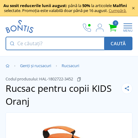
Au sosit reducerile lunii august:
până la
50%
la articolele
Malfini
selectate. Promoția este valabilă doar până pe 16 august.
Cumpără.
0
MENU
CAUTĂ
Genți și rucsacuri
Rucsacuri
Codul produsului:
HAL-1802722-3452
Rucsac pentru copii KIDS
Oranj