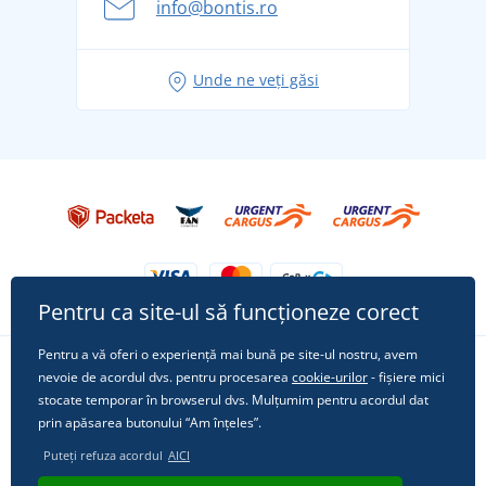
info@bontis.ro
pentru vacanță fără griji
Idei de outfituri fresh pentru o vară relaxată
Unde ne veți găsi
Tricoul preferat City în rol principal: ținute pentru
orice ocazie!
Pentru ca site-ul să funcționeze corect
Pentru a vă oferi o experiență mai bună pe site-ul nostru, avem
nevoie de acordul dvs. pentru procesarea
cookie-urilor
- fișiere mici
Urmărește-ne pe rețelele sociale
stocate temporar în browserul dvs. Mulțumim pentru acordul dat
prin apăsarea butonului “Am înțeles”.
Puteți refuza acordul
AICI