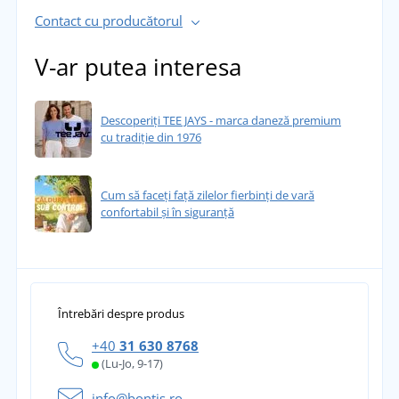
Contact cu producătorul
V-ar putea interesa
Descoperiți TEE JAYS - marca daneză premium
cu tradiție din 1976
Cum să faceți față zilelor fierbinți de vară
confortabil și în siguranță
Întrebări despre produs
+40
31 630 8768
(Lu-Jo, 9-17)
info@bontis.ro