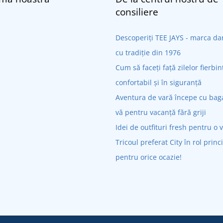
consiliere
Descoperiți TEE JAYS - marca 
cu tradiție din 1976
Cum să faceți față zilelor fierbin
confortabil și în siguranță
Aventura de vară începe cu bagaj
vă pentru vacanță fără griji
Idei de outfituri fresh pentru o 
Tricoul preferat City în rol princ
pentru orice ocazie!