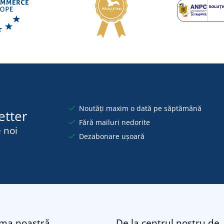
Noutăți maxim o dată pe săptămână
etter
Fără mailuri nedorite
 noi
Dezabonare ușoară
rma noastră
De la centrul nostru de