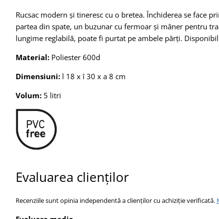
Rucsac modern și tineresc cu o bretea. Închiderea se face pri
partea din spate, un buzunar cu fermoar și mâner pentru tran
lungime reglabilă, poate fi purtat pe ambele părți. Disponibi
Material:
Poliester 600d
Dimensiuni:
l 18 x î 30 x a 8 cm
Volum:
5 litri
Evaluarea clienților
Recenziile sunt opinia independentă a clienților cu achiziție verificată.