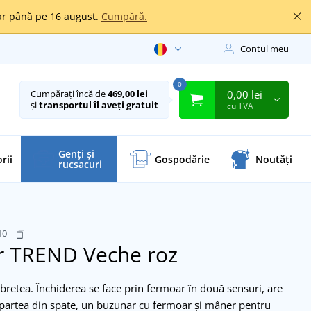
oar până pe 16 august.
Cumpără.
Contul meu
0
0,00 lei
Cumpărați încă de
469,00 lei
și
transportul îl aveți gratuit
cu TVA
Genți și
rii
Gospodărie
Noutăți
rucsacuri
10
ăr TREND
Veche roz
bretea. Închiderea se face prin fermoar în două sensuri, are
 partea din spate, un buzunar cu fermoar și mâner pentru