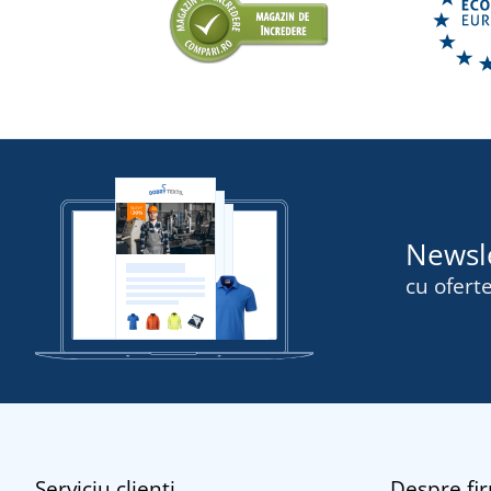
Newsl
cu oferte
Serviciu clienți
Despre fi