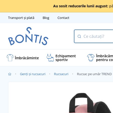
Au sosit reducerile lunii august:
pâ
Transport și plată
Blog
Contact
Echipament
Îmbrăcăm
Îmbrăcăminte
sportiv
pentru co
Genți și rucsacuri
Rucsacuri
Rucsac pe umăr TREND