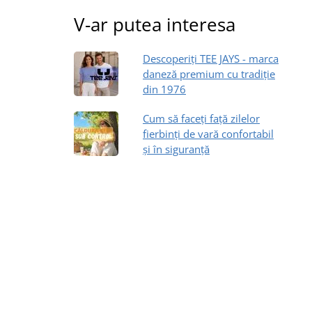
V-ar putea interesa
Descoperiți TEE JAYS - marca
daneză premium cu tradiție
din 1976
Cum să faceți față zilelor
fierbinți de vară confortabil
și în siguranță