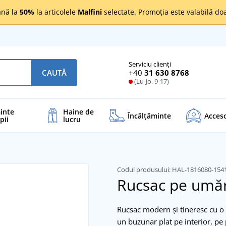
nă la
50%
la articolele
Malfini
selectate. Promoția este valabilă d
Serviciu clienți
+40
31 630 8768
CAUTĂ
(Lu-Jo, 9-17)
inte
Haine de
Încălţăminte
Acceso
pii
lucru
Codul produsului:
HAL-1816080-154
Rucsac pe um
Rucsac modern și tineresc cu o 
un buzunar plat pe interior, pe