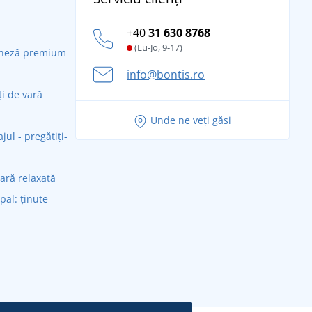
+40
31 630 8768
(Lu-Jo, 9-17)
daneză premium
info@bontis.ro
ți de vară
Unde ne veți găsi
ul - pregătiți-
vară relaxată
ipal: ținute