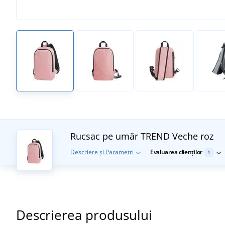
Rucsac pe umăr TREND
Veche roz
Descriere și Parametri
Evaluarea clienților
1
Descrierea produsului