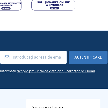
AUTENTIFICARE
Informații
despre prelucrarea datelor cu caracter personal
.
Serviciu clienți