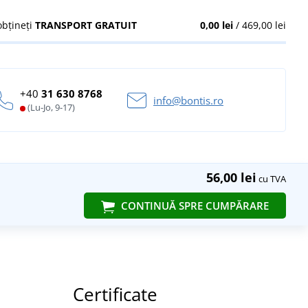
obțineți
TRANSPORT GRATUIT
0,00 lei
/ 469,00 lei
+40
31 630 8768
info@bontis.ro
(Lu-Jo, 9-17)
56,00 lei
cu TVA
CONTINUĂ SPRE CUMPĂRARE
Certificate