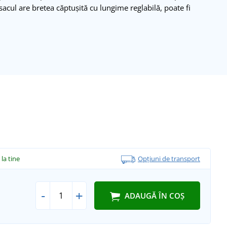
sacul are bretea căptușită cu lungime reglabilă, poate fi
.
la tine
Opțiuni de transport
-
+
ADAUGĂ ÎN COȘ