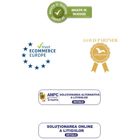
+1
Rucsac turistic OUTDOOR
LIVRARE ÎN 2 SĂPTĂMÂNI
luni 24. 8.
la tine
345,75 lei
DETALII