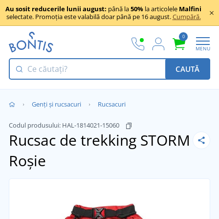
Au sosit reducerile lunii august:
până la
50%
la articolele
Malfini
selectate. Promoția este valabilă doar până pe 16 august.
Cumpără.
0
MENU
CAUTĂ
Genți și rucsacuri
Rucsacuri
Codul produsului:
HAL-1814021-15060
Rucsac de trekking STORM
Roșie