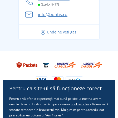
și în siguranță
(Lu-Jo, 9-17)
Aventura de vară începe cu bagajul - pregătiți-vă
info@bontis.ro
pentru vacanță fără griji
Idei de outfituri fresh pentru o vară relaxată
Unde ne veți găsi
Tricoul preferat City în rol principal: ținute pentru
orice ocazie!
Pentru ca site-ul să funcționeze corect
Pentru a vă oferi o experiență mai bună pe site-ul nostru, avem
nevoie de acordul dvs. pentru procesarea
cookie-urilor
- fișiere mici
Urmărește-ne pe rețelele sociale
stocate temporar în browserul dvs. Mulțumim pentru acordul dat
prin apăsarea butonului “Am înțeles”.