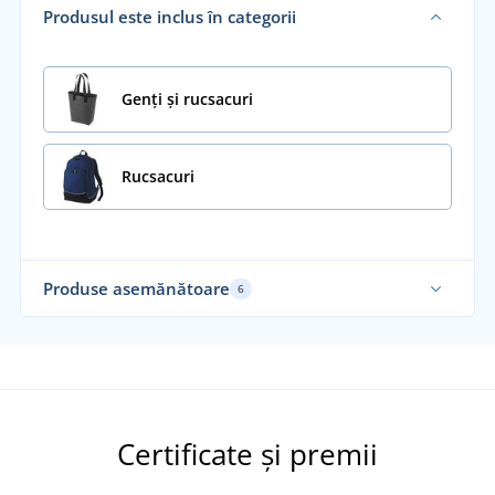
Produsul este inclus în categorii
Genți și rucsacuri
Rucsacuri
Produse asemănătoare
6
Sustenabil
Su
Certificate și premii