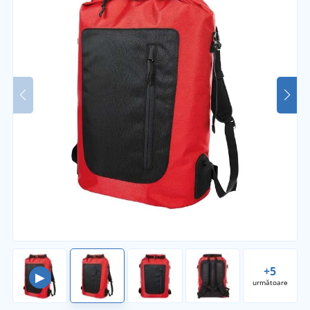
+5
▶
următoare