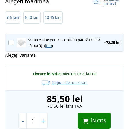
Alegeți mărimea
mânecii
3-6 luni
6-12 luni
12-18 luni
Scutece albe pentru copii din pânză DELUX
+72,25 lei
- 5 bucăți (
info
)
Alegeți varianta
Livrare în 8 zile
miercuri 19. 8.
la tine
Opțiuni de transport
85,50 lei
70,66 lei
fără TVA
-
+
ÎN COȘ