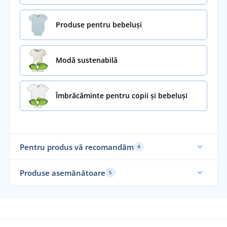
Produse pentru bebeluși
Modă sustenabilă
Îmbrăcăminte pentru copii și bebeluși
Pentru produs vă recomandăm
4
Sustenabil
Fab
Produse asemănătoare
5
Sustenabil
Fa
Su