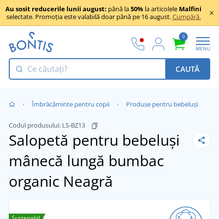
Au sosit reducerile lunii august:
până la
50%
la articolele
Malfini
selectate. Promoția este valabilă doar până pe 16 august.
Cumpără.
0
MENU
CAUTĂ
Îmbrăcăminte pentru copii
Produse pentru bebeluși
Codul produsului:
LS-BZ13
Salopetă pentru bebeluși
mânecă lungă bumbac
organic
Neagră
Sustenabil