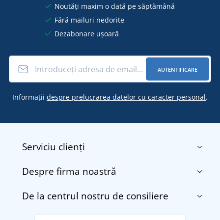
Noutăți maxim o dată pe săptămână
Fără mailuri nedorite
Dezabonare ușoară
AUTENTIFICARE
Informații
despre prelucrarea datelor cu caracter personal
.
Serviciu clienți
Despre firma noastră
Contact
Termenii și condițiile
De la centrul nostru de consiliere
Despre noi
Transport și plată
Blog
Returnarea bunurilor și reclamații