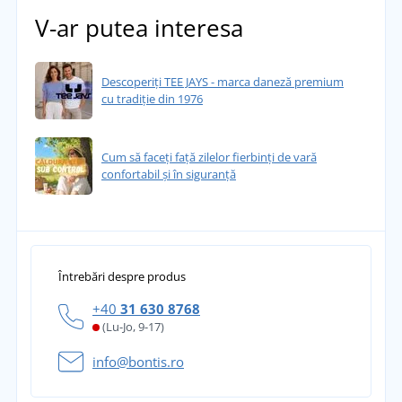
V-ar putea interesa
Descoperiți TEE JAYS - marca daneză premium
cu tradiție din 1976
Cum să faceți față zilelor fierbinți de vară
confortabil și în siguranță
Întrebări despre produs
+40
31 630 8768
(Lu-Jo, 9-17)
info@bontis.ro