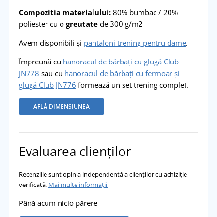
Compoziția materialului:
80% bumbac / 20%
poliester cu o
greutate
de 300 g/m2
Avem disponibili și
pantaloni trening pentru dame
.
Împreună cu
hanoracul de bărbați cu glugă Club
JN778
sau cu
hanoracul de bărbați cu fermoar și
glugă Club JN776
formează un set trening complet.
AFLĂ DIMENSIUNEA
Evaluarea clienților
Recenziile sunt opinia independentă a clienților cu achiziție
verificată.
Mai multe informații.
Până acum nicio părere