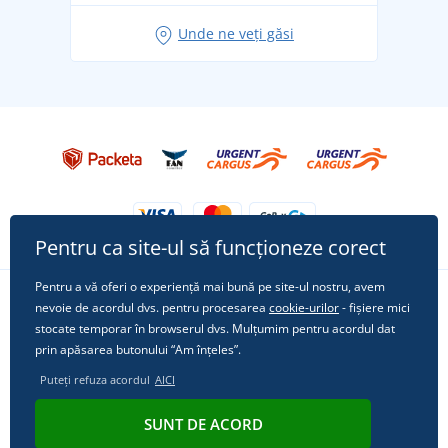
Idei de outfituri fresh pentru o vară relaxată
Unde ne veți găsi
Tricoul preferat City în rol principal: ținute pentru
orice ocazie!
Pentru ca site-ul să funcționeze corect
Pentru a vă oferi o experiență mai bună pe site-ul nostru, avem
nevoie de acordul dvs. pentru procesarea
cookie-urilor
- fișiere mici
Urmărește-ne pe rețelele sociale
stocate temporar în browserul dvs. Mulțumim pentru acordul dat
prin apăsarea butonului “Am înțeles”.
Puteți refuza acordul
AICI
© 2011 - 2026, Dual Trade s.r.o. | Din punct de vedere tehnic oferă
SUNT DE ACORD
Simplia.cz
.