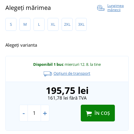
Lungimea
Alegeți mărimea
mânecii
S
M
L
XL
2XL
3XL
Alegeți varianta
Disponibil
1 buc
miercuri 12. 8.
la tine
Opțiuni de transport
195,75 lei
161,78 lei
fără TVA
-
+
ÎN COȘ