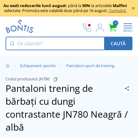
Au sosit reducerile lunii august:
până la
50%
la articolele
Malfini
selectate. Promoția este valabilă doar până pe 16 august.
Cumpără.
0
MENU
CAUTĂ
Echipament sportiv
Pantaloni sport de trening
Codul produsului:
JN780
Pantaloni trening de
bărbați cu dungi
contrastante JN780
Neagră /
albă