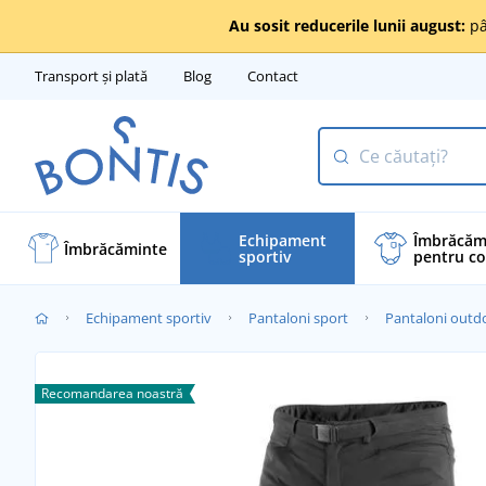
Au sosit reducerile lunii august:
pâ
Transport și plată
Blog
Contact
Echipament
Îmbrăcăm
Îmbrăcăminte
sportiv
pentru co
Echipament sportiv
Pantaloni sport
Pantaloni outd
Recomandarea noastră