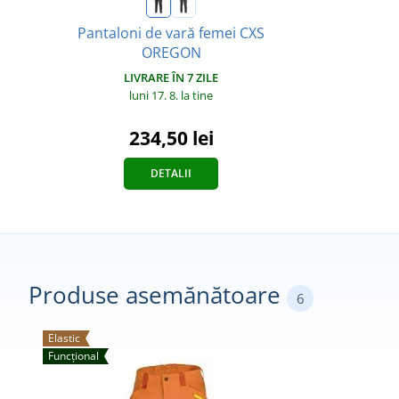
Pantaloni de vară femei CXS
OREGON
LIVRARE ÎN 7 ZILE
luni 17. 8.
la tine
234,50 lei
DETALII
Produse asemănătoare
6
Elastic
Funcțional