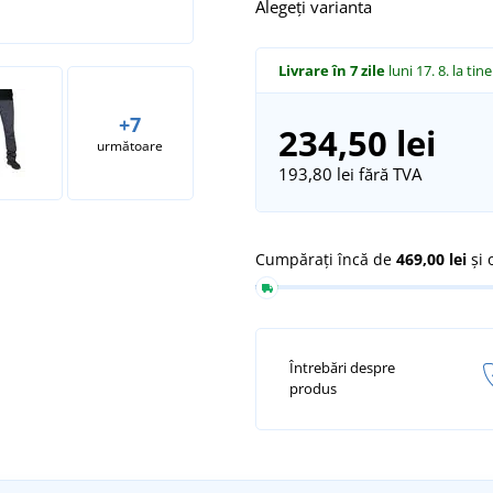
Alegeți varianta
Livrare în 7 zile
luni 17. 8.
la tine
+7
234,50 lei
următoare
193,80 lei
fără TVA
Cumpărați încă de
469,00 lei
și 
Întrebări despre
produs