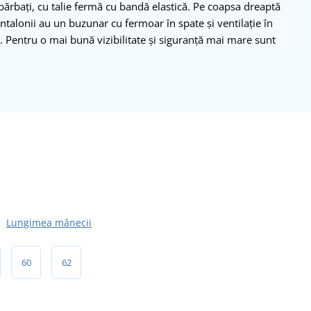
bărbați, cu talie fermă cu bandă elastică. Pe coapsa dreaptă
talonii au un buzunar cu fermoar în spate și ventilație în
. Pentru o mai bună vizibilitate și siguranță mai mare sunt
Lungimea mânecii
60
62