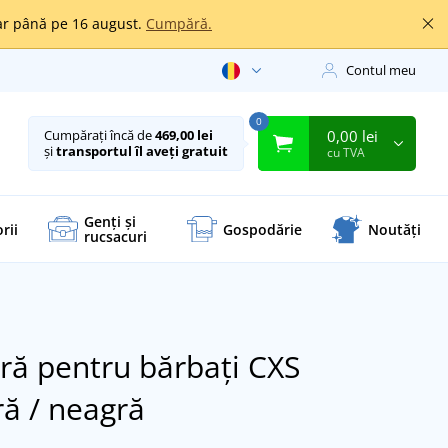
oar până pe 16 august.
Cumpără.
Contul meu
0
0,00 lei
Cumpărați încă de
469,00 lei
și
transportul îl aveți gratuit
cu TVA
Genți și
rii
Gospodărie
Noutăți
rucsacuri
ră pentru bărbați CXS
ă / neagră