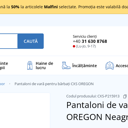
nă la
50%
la articolele
Malfini
selectate. Promoția este valabilă d
Serviciu clienți
+40
31 630 8768
CAUTĂ
(Lu-Jo, 9-17)
inte
Haine de
Încălţăminte
Acceso
pii
lucru
oor
Pantaloni de vară pentru bărbați CXS OREGON
Codul produsului:
CXS-P215913
Pantaloni de va
OREGON
Neagr