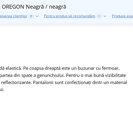
CXS OREGON
Neagră / neagră
aluarea clienților
Pentru produs vă recomandăm
Produse as
0
1
ndă elastică. Pe coapsa dreaptă este un buzunar cu fermoar,
 partea din spate a genunchiului. Pentru o mai bună vizibilitate
reflectorizante. Pantalonii sunt confecționați dintr-un material
ii.