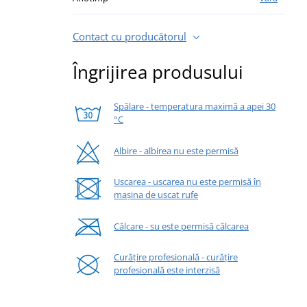
Contact cu producătorul
Îngrijirea produsului
Spălare - temperatura maximă a apei 30
°C
Albire - albirea nu este permisă
Uscarea - uscarea nu este permisă în
mașina de uscat rufe
Călcare - su este permisă călcarea
Curățire profesională - curățire
profesională este interzisă