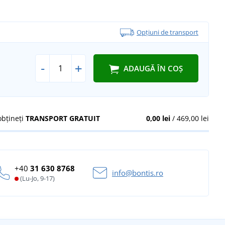
Opțiuni de transport
-
+
ADAUGĂ ÎN COȘ
obțineți
TRANSPORT GRATUIT
0,00 lei
/ 469,00 lei
+40
31 630 8768
info@bontis.ro
(Lu-Jo, 9-17)