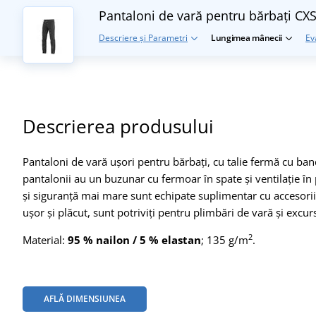
Pantaloni de vară pentru bărbați 
Descriere și Parametri
Lungimea mânecii
Ev
Descrierea produsului
Pantaloni de vară ușori pentru bărbați, cu talie fermă cu ba
pantalonii au un buzunar cu fermoar în spate și ventilație în
și siguranță mai mare sunt echipate suplimentar cu accesorii 
ușor și plăcut, sunt potriviți pentru plimbări de vară și excurs
2
Material:
95 % nailon / 5 % elastan
; 135 g/m
.
AFLĂ DIMENSIUNEA