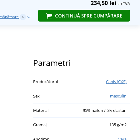
234,50 lei
cu TVA
CONTINUĂ SPRE CUMPĂRARE
emănătoare
6
Parametri
Producătorul
Canis (CXS)
Sex
masculin
Material
95% nailon / 5% elastan
Gramaj
135 g/m2
Anotimp
vara