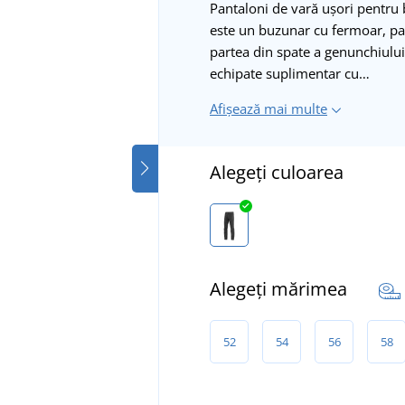
Pantaloni de vară ușori pentru 
este un buzunar cu fermoar, pan
partea din spate a genunchiului
echipate suplimentar cu…
Afișează mai multe
Alegeți culoarea
Alegeți mărimea
52
54
56
58