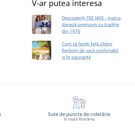
V-ar putea interesa
Descoperiți TEE JAYS - marca
daneză premium cu tradiție
din 1976
Cum să faceți față zilelor
fierbinți de vară confortabil
și în siguranță
ă
Sute de puncte de coletărie
în toată România