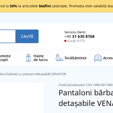
nă la
50%
la articolele
Malfini
selectate. Promoția este valabilă d
Serviciu clienți
+40
31 630 8768
CAUTĂ
(Lu-Jo, 9-17)
ăminte
Haine
Încălţăminte
Acces
copii
de lucru
loni bărbați cu picioare detașabile VENATOR
Codul produsului:
CXS-1490-001-00
Pantaloni bărba
detașabile VE