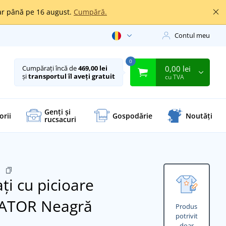
oar până pe 16 august.
Cumpără.
Contul meu
0
0,00 lei
Cumpărați încă de
469,00 lei
și
transportul îl aveți gratuit
cu TVA
Genți și
orii
Gospodărie
Noutăți
rucsacuri
0
ți cu picioare
NATOR
Neagră
Produs
potrivit
doar