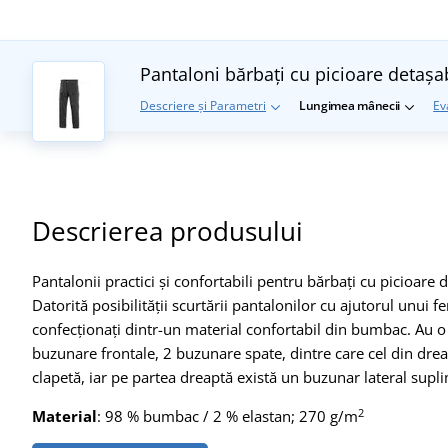
Pantaloni bărbați cu picioare deta
Descriere și Parametri
Lungimea mânecii
Ev
Descrierea produsului
Pantalonii practici și confortabili pentru bărbați cu picioare
Datorită posibilității scurtării pantalonilor cu ajutorul unui 
confecționați dintr-un material confortabil din bumbac. Au o 
buzunare frontale, 2 buzunare spate, dintre care cel din drea
clapetă, iar pe partea dreaptă există un buzunar lateral sup
2
Material
: 98 % bumbac / 2 % elastan; 270 g/m