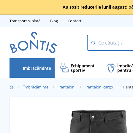
Au sosit reducerile lunii august:
pâ
Transport și plată
Blog
Contact
Echipament
Îmbrăc
Îmbrăcăminte
sportiv
pentru 
Îmbrăcăminte
Pantaloni
Pantaloni cargo
Panta