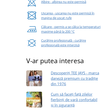
Albire - albirea nu este permisă
Uscarea - uscarea nu este permisă în
mașina de uscat rufe
Călcare - permis a se călca la temperaturi
maxime până la 200 °C
Curățire profesională - curățire
profesională este interzisă
V-ar putea interesa
Descoperiți TEE JAYS - marca
daneză premium cu tradiție
din 1976
Cum să faceți față zilelor
fierbinți de vară confortabil
și în siguranță