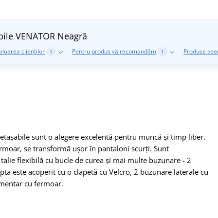
șabile VENATOR
Neagră
aluarea clienților
Pentru produs vă recomandăm
Produse as
1
1
 detașabile sunt o alegere excelentă pentru muncă și timp liber.
fermoar, se transformă ușor în pantaloni scurți. Sunt
talie flexibilă cu bucle de curea și mai multe buzunare - 2
pta este acoperit cu o clapetă cu Velcro, 2 buzunare laterale cu
limentar cu fermoar.