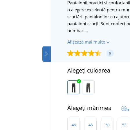
Pantalonii practici și confortab
o alegere excelentă pentru muncă
scurtării pantalonilor cu ajuto
pantaloni scurți. Sunt confecțio
bumbac.…
Afișează mai multe
9
Alegeți culoarea
Alegeți mărimea
46
48
50
52