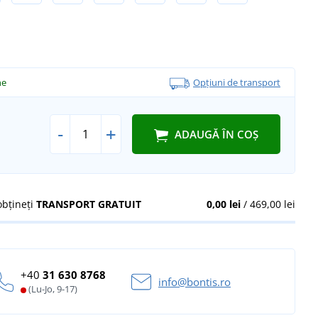
ne
Opțiuni de transport
-
+
ADAUGĂ ÎN COȘ
obțineți
TRANSPORT GRATUIT
0,00 lei
/ 469,00 lei
+40
31 630 8768
info@bontis.ro
(Lu-Jo, 9-17)