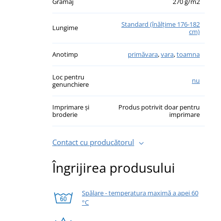
Gramaj
270 g/m2
Standard (înălţime 176-182
Lungime
cm)
Anotimp
primăvara
,
vara
,
toamna
Loc pentru
nu
genunchiere
Imprimare și
Produs potrivit doar pentru
broderie
imprimare
Contact cu producătorul
Îngrijirea produsului
Spălare - temperatura maximă a apei 60
°C