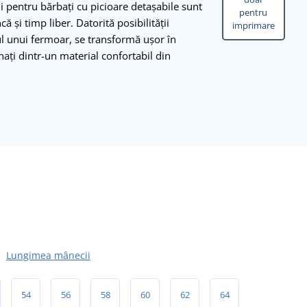
ili pentru bărbați cu picioare detașabile sunt
pentru
 și timp liber. Datorită posibilității
imprimare
rul unui fermoar, se transformă ușor în
nați dintr-un material confortabil din
Lungimea mânecii
54
56
58
60
62
64