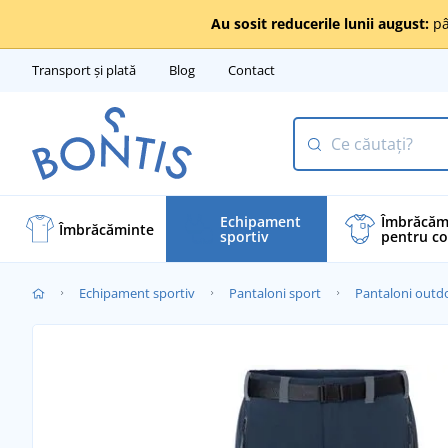
Au sosit reducerile lunii august:
pâ
Transport și plată
Blog
Contact
Echipament
Îmbrăcăm
Îmbrăcăminte
sportiv
pentru co
Echipament sportiv
Pantaloni sport
Pantaloni outd