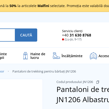
nă la
50%
la articolele
Malfini
selectate. Promoția este valabilă d
Serviciu clienți
+40
31 630 8768
CAUTĂ
(Lu-Jo, 9-17)
inte
Haine de
Încălţăminte
Acceso
pii
lucru
oor
Pantaloni de trekking pentru bărbați JN1206
Codul produsului:
JN1206
Pantaloni de tr
JN1206
Albastru