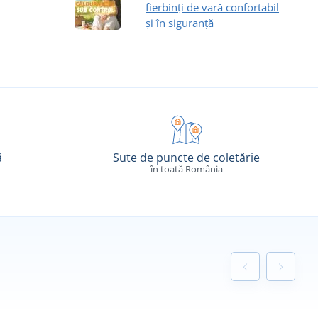
fierbinți de vară confortabil
și în siguranță
ă
Sute de puncte de coletărie
în toată România