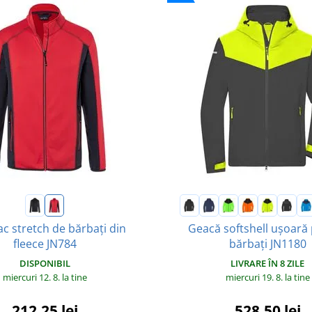
c stretch de bărbați din
Geacă softshell ușoară
fleece JN784
bărbați JN1180
DISPONIBIL
LIVRARE ÎN 8 ZILE
miercuri 12. 8.
la tine
miercuri 19. 8.
la tine
212,25 lei
528,50 lei