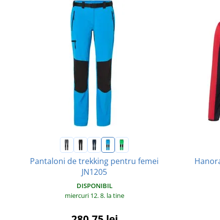
Pantaloni de trekking pentru femei
Hanora
JN1205
DISPONIBIL
miercuri 12. 8.
la tine
280,75 lei