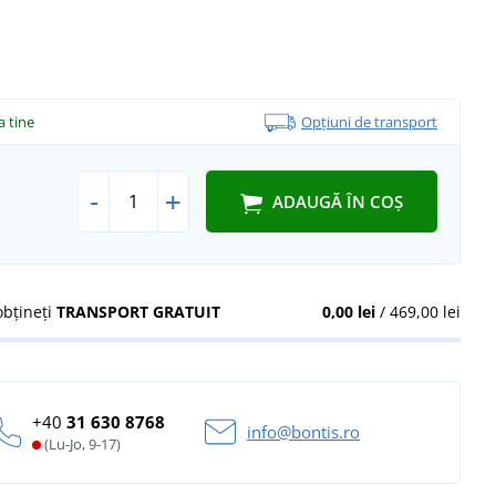
la tine
Opțiuni de transport
-
+
ADAUGĂ ÎN COȘ
obțineți
TRANSPORT GRATUIT
0,00 lei
/ 469,00 lei
+40
31 630 8768
info@bontis.ro
(Lu-Jo, 9-17)