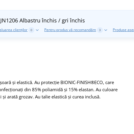
i JN1206
Albastru închis / gri închis
aluarea clienților
Pentru produs vă recomandăm
Produse as
0
3
șoară și elastică. Au protecție BIONIC-FINISH®ECO, care
confecționați din 85% poliamidă și 15% elastan. Au culoare
i arată grozav. Au talie elastică și curea inclusă.