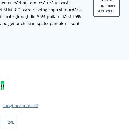
entru bărbați, din țesătură ușoară și
imprimare
FINISH®ECO, care respinge apa și murdăria.
și broderie
nt confecționați din 85% poliamidă și 15%
 pe genunchi și în spate, pantalonii sunt
Lungimea mânecii
2XL