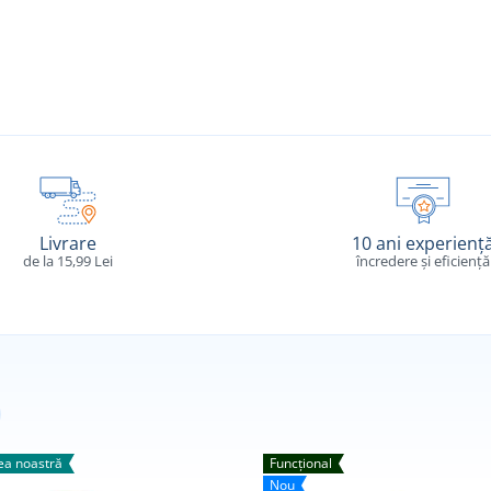
Livrare
10 ani experienț
de la 15,99 Lei
încredere și eficiență
a noastră
Funcțional
Nou