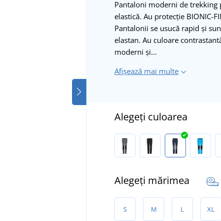
Pantaloni moderni de trekking p
elastică. Au protecție BIONIC-
Pantalonii se usucă rapid și su
elastan. Au culoare contrastantă
moderni și…
Afișează mai multe
Alegeți culoarea
Alegeți mărimea
S
M
L
XL