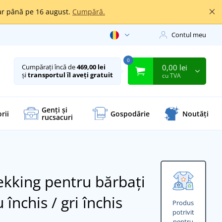
oar până pe 16 august.
Cumpără.
Contul meu
0
0,00 lei
Cumpărați încă de
469,00 lei
și
transportul îl aveți gratuit
cu TVA
Genți și
rii
Gospodărie
Noutăți
rucsacuri
ekking pentru bărbați
 închis / gri închis
Produs
potrivit
pentru