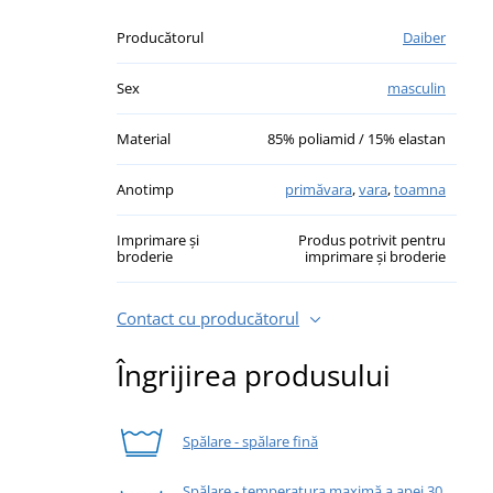
Producătorul
Daiber
Sex
masculin
Material
85% poliamid / 15% elastan
Anotimp
primăvara
,
vara
,
toamna
Imprimare și
Produs potrivit pentru
broderie
imprimare și broderie
Contact cu producătorul
Îngrijirea produsului
Spălare - spălare fină
Spălare - temperatura maximă a apei 30