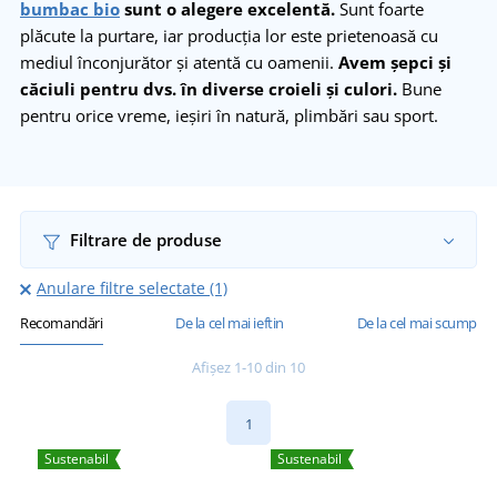
bumbac bio
sunt o alegere excelentă.
Sunt foarte
plăcute la purtare, iar producția lor este prietenoasă cu
mediul înconjurător și atentă cu oamenii.
Avem șepci și
căciuli pentru dvs. în diverse croieli și culori.
Bune
pentru orice vreme, ieșiri în natură, plimbări sau sport.
Filtrare de produse
Anulare filtre selectate (1)
Recomandări
De la cel mai ieftin
De la cel mai scump
Afișez 1-10 din 10
1
Sustenabil
Sustenabil