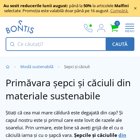
Au sosit reducerile lunii august:
până la
50%
la articolele
Malfini
selectate. Promoția este valabilă doar până pe 16 august.
Cumpără.
0
MENU
CAUTĂ
Modă sustenabilă
Șepci și căciuli
Primăvara șepci și căciuli din
materiale sustenabile
Știați că cea mai mare căldură este degajată din cap? Și
capul nostru este și primul care este lovit de razele ale
soarelui. Prin urmare, este bine să aveți grijă de el cu o
căciulă iarna și cu o șapcă vara.
Șepcile și căciulile
din