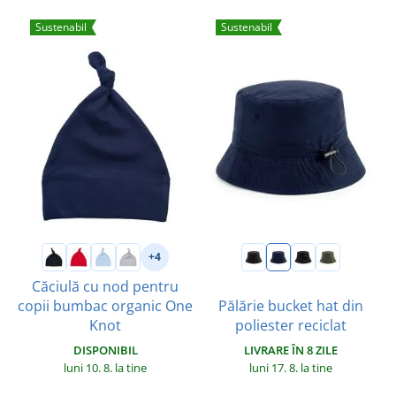
Sustenabil
Sustenabil
+4
Căciulă cu nod pentru
copii bumbac organic One
Pălărie bucket hat din
Knot
poliester reciclat
DISPONIBIL
LIVRARE ÎN 8 ZILE
luni 10. 8.
la tine
luni 17. 8.
la tine