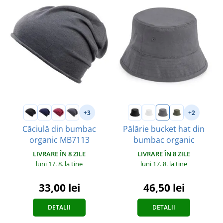
+3
+2
Căciulă din bumbac
Pălărie bucket hat din
organic MB7113
bumbac organic
LIVRARE ÎN 8 ZILE
LIVRARE ÎN 8 ZILE
luni 17. 8.
la tine
luni 17. 8.
la tine
33,00 lei
46,50 lei
DETALII
DETALII