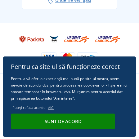
Unde ne veți găsi
Tricoul preferat City în rol principal: ținute pentru
orice ocazie!
Pentru ca site-ul să funcționeze corect
Pentru a vă oferi o experiență mai bună pe site-ul nostru, avem
nevoie de acordul dvs. pentru procesarea
cookie-urilor
- fișiere mici
Urmărește-ne pe rețelele sociale
stocate temporar în browserul dvs. Mulțumim pentru acordul dat
prin apăsarea butonului “Am înțeles”.
Puteți refuza acordul
AICI
© 2011 - 2026, Dual Trade s.r.o. | Din punct de vedere tehnic oferă
SUNT DE ACORD
Simplia.cz
.