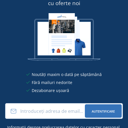
cu oferte noi
Noutăți maxim o dată pe săptămână
Fără mailuri nedorite
Dezabonare ușoară
AUTENTIFICARE
Informații
despre prelucrarea datelor cu caracter personal
.