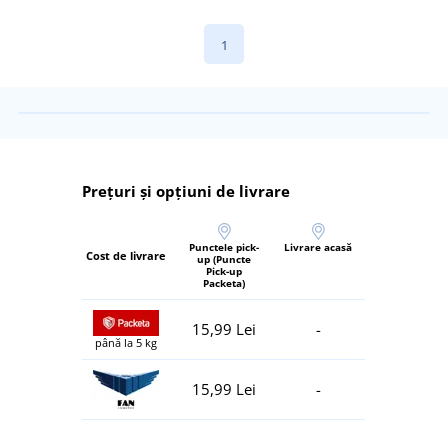
1
Prețuri și opțiuni de livrare
Punctele pick-
Livrare acasă
Cost de livrare
up (Puncte
Pick-up
Packeta)
15,99 Lei
-
până la 5 kg
15,99 Lei
-