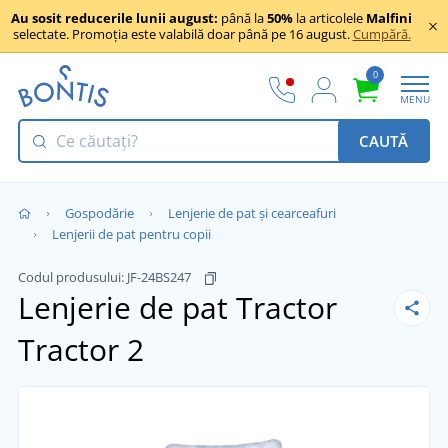
Au sosit reducerile lunii august:
până la
50%
la articolele
Malfini
selectate. Promoția este valabilă doar până pe 16 august.
Cumpără.
0
MENU
CAUTĂ
Gospodărie
Lenjerie de pat și cearceafuri
Lenjerii de pat pentru copii
Codul produsului:
JF-24BS247
Lenjerie de pat Tractor
Tractor 2