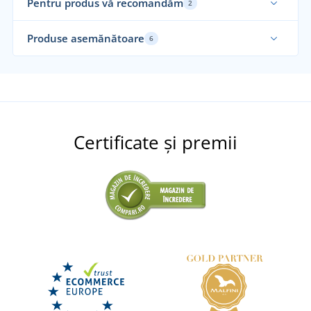
Pentru produs vă recomandăm
2
Alegerea noastră
Al
Produse asemănătoare
6
Fab
Certificate și premii
+12
Pernă de copii cu imprimeu
Lenjerie de pat Fotbal
DISPONIBIL