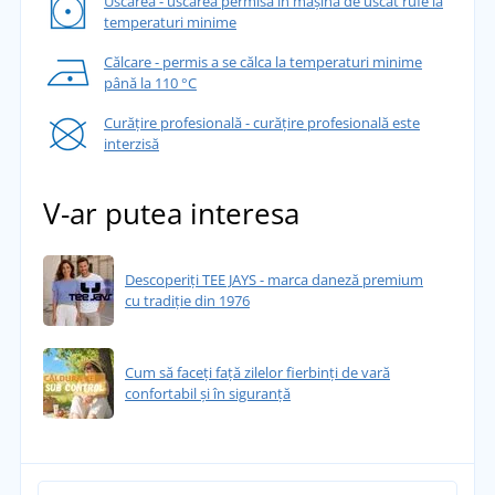
Uscarea - uscarea permisă în mașina de uscat rufe la
temperaturi minime
Călcare - permis a se călca la temperaturi minime
până la 110 °C
Curățire profesională - curățire profesională este
interzisă
V-ar putea interesa
Descoperiți TEE JAYS - marca daneză premium
cu tradiție din 1976
Cum să faceți față zilelor fierbinți de vară
confortabil și în siguranță