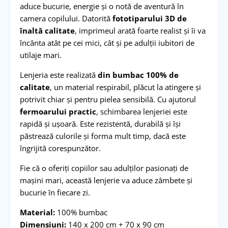
aduce bucurie, energie și o notă de aventură în
camera copilului. Datorită
fototiparului 3D de
înaltă calitate
, imprimeul arată foarte realist și îi va
încânta atât pe cei mici, cât și pe adulții iubitori de
utilaje mari.
Lenjeria este realizată
din bumbac 100% de
calitate
, un material respirabil, plăcut la atingere și
potrivit chiar și pentru pielea sensibilă. Cu ajutorul
fermoarului practic
, schimbarea lenjeriei este
rapidă și ușoară. Este rezistentă, durabilă și își
păstrează culorile și forma mult timp, dacă este
îngrijită corespunzător.
Fie că o oferiți copiilor sau adulților pasionați de
mașini mari, această lenjerie va aduce zâmbete și
bucurie în fiecare zi.
Material:
100% bumbac
Dimensiuni:
140 x 200 cm + 70 x 90 cm