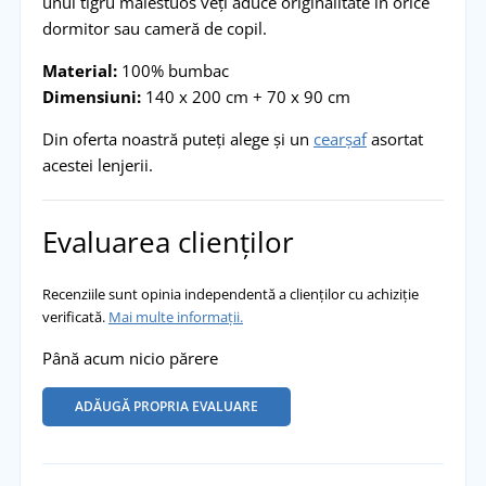
unui tigru maiestuos veți aduce originalitate în orice
dormitor sau cameră de copil.
Material:
100% bumbac
Dimensiuni:
140 x 200 cm + 70 x 90 cm
Din oferta noastră puteți alege și un
cearșaf
asortat
acestei lenjerii.
Evaluarea clienților
Recenziile sunt opinia independentă a clienților cu achiziție
verificată.
Mai multe informații.
Până acum nicio părere
ADĂUGĂ PROPRIA EVALUARE