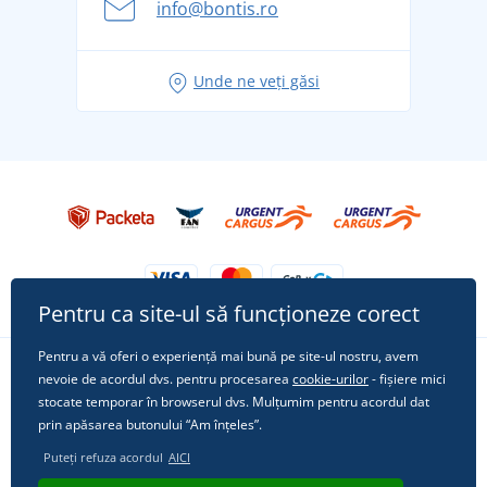
info@bontis.ro
pentru vacanță fără griji
Idei de outfituri fresh pentru o vară relaxată
Unde ne veți găsi
Tricoul preferat City în rol principal: ținute pentru
orice ocazie!
Pentru ca site-ul să funcționeze corect
Pentru a vă oferi o experiență mai bună pe site-ul nostru, avem
nevoie de acordul dvs. pentru procesarea
cookie-urilor
- fișiere mici
Urmărește-ne pe rețelele sociale
stocate temporar în browserul dvs. Mulțumim pentru acordul dat
prin apăsarea butonului “Am înțeles”.
Puteți refuza acordul
AICI