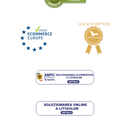
+12
Pernă de copii cu imprimeu
Lenjerie de pat Stadion de fotbal
DISPONIBIL
DISPONIBIL
miercuri 12. 8.
la tine
miercuri 12. 8.
la tine
42,25 lei
138,75 lei
DETALII
DETALII