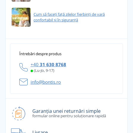
Cum să faceți față zilelor fierbinți de vară
confortabil și în siguranță
Întrebări despre produs
+40
31 630 8768
(Lu-Jo, 9-17)
info@bontis.ro
Garanția unei returnări simple
formular online pentru soluționare rapidă
Livrare