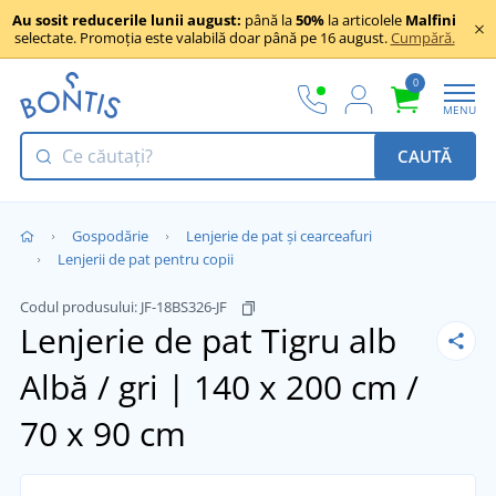
Au sosit reducerile lunii august:
până la
50%
la articolele
Malfini
selectate. Promoția este valabilă doar până pe 16 august.
Cumpără.
0
MENU
CAUTĂ
Gospodărie
Lenjerie de pat și cearceafuri
Lenjerii de pat pentru copii
Codul produsului:
JF-18BS326-JF
Lenjerie de pat Tigru alb
Albă / gri | 140 x 200 cm /
70 x 90 cm