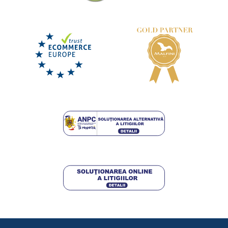
+12
Pernă de copii cu imprimeu
Lenjerie de pat Fotbal
DISPONIBIL
DISPONIBIL
miercuri 12. 8.
la tine
miercuri 12. 8.
la tine
42,25 lei
138,75 lei
DETALII
DETALII