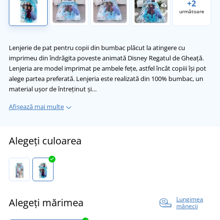
+2
următoare
Lenjerie de pat pentru copii din bumbac plăcut la atingere cu
imprimeu din îndrăgita poveste animată Disney Regatul de Gheață.
Lenjeria are model imprimat pe ambele fețe, astfel încât copiii își pot
alege partea preferată. Lenjeria este realizată din 100% bumbac, un
material ușor de întreținut și…
Afișează mai multe
Alegeți culoarea
Lungimea
Alegeți mărimea
mânecii