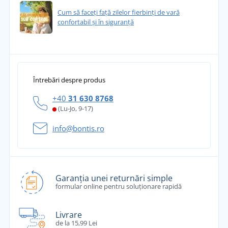
Cum să faceți față zilelor fierbinți de vară
confortabil și în siguranță
Întrebări despre produs
+40
31 630 8768
(Lu-Jo, 9-17)
info@bontis.ro
Garanția unei returnări simple
formular online pentru soluționare rapidă
Livrare
de la 15,99 Lei