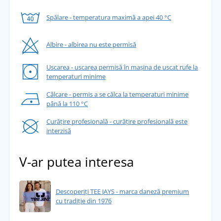
Spălare - temperatura maximă a apei 40 °C
Albire - albirea nu este permisă
Uscarea - uscarea permisă în mașina de uscat rufe la
temperaturi minime
Călcare - permis a se călca la temperaturi minime
până la 110 °C
Curățire profesională - curățire profesională este
interzisă
V-ar putea interesa
Descoperiți TEE JAYS - marca daneză premium
cu tradiție din 1976