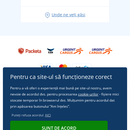
pentru vacanță fără griji
Idei de outfituri fresh pentru o vară relaxată
Unde ne veți găsi
Tricoul preferat City în rol principal: ținute pentru
orice ocazie!
Pentru ca site-ul să funcționeze corect
Pentru a vă oferi o experiență mai bună pe site-ul nostru, avem
nevoie de acordul dvs. pentru procesarea
cookie-urilor
- fișiere mici
Urmărește-ne pe rețelele sociale
stocate temporar în browserul dvs. Mulțumim pentru acordul dat
prin apăsarea butonului “Am înțeles”.
Puteți refuza acordul
AICI
© 2011 - 2026, Dual Trade s.r.o. | Din punct de vedere tehnic oferă
SUNT DE ACORD