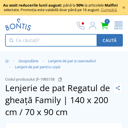
Au sosit reducerile lunii august:
până la
50%
la articolele
Malfini
selectate. Promoția este valabilă doar până pe 16 august.
Cumpără.
0
MENU
CAUTĂ
Gospodărie
Lenjerie de pat și cearceafuri
Lenjerii de pat pentru copii
Codul produsului:
JF-19BS158
Lenjerie de pat Regatul de
gheață
Family | 140 x 200
cm / 70 x 90 cm