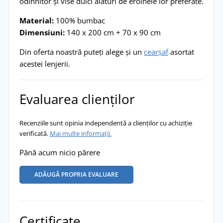
odihnitor și vise dulci alături de eroinele lor preferate.
Material:
100% bumbac
Dimensiuni:
140 x 200 cm + 70 x 90 cm
Din oferta noastră puteți alege și un
cearșaf
asortat
acestei lenjerii.
Evaluarea clienților
Recenziile sunt opinia independentă a clienților cu achiziție
verificată.
Mai multe informații.
Până acum nicio părere
ADĂUGĂ PROPRIA EVALUARE
Certificate