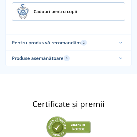
Cadouri pentru copii
Pentru produs vă recomandăm
2
Alegerea noastră
Fab
Produse asemănătoare
6
Al
Certificate și premii