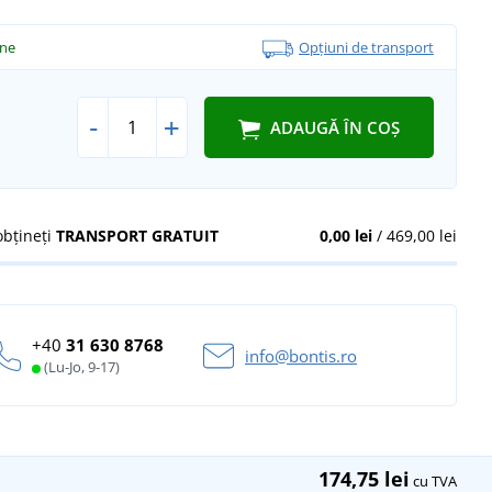
ine
Opțiuni de transport
-
+
ADAUGĂ ÎN COȘ
obțineți
TRANSPORT GRATUIT
0,00 lei
/ 469,00 lei
+40
31 630 8768
info@bontis.ro
(Lu-Jo, 9-17)
174,75 lei
cu TVA