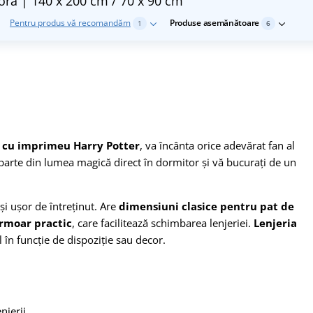
oră | 140 x 200 cm / 70 x 90 cm
Pentru produs vă recomandăm
Produse asemănătoare
1
6
cu imprimeu Harry Potter
, va încânta orice adevărat fan al
o parte din lumea magică direct în dormitor și vă bucurați de un
 și ușor de întreținut. Are
dimensiuni clasice pentru pat de
rmoar practic
, care facilitează schimbarea lenjeriei.
Lenjeria
 în funcție de dispoziție sau decor.
njerii.