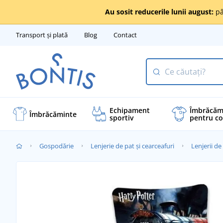
Au sosit reducerile lunii august:
pâ
Transport și plată
Blog
Contact
Echipament
Îmbrăcăm
Îmbrăcăminte
sportiv
pentru co
Gospodărie
Lenjerie de pat și cearceafuri
Lenjerii de