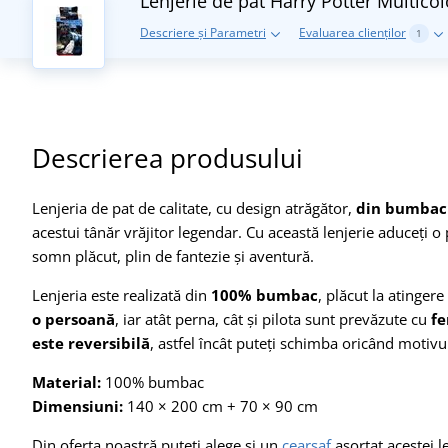
Lenjerie de pat Harry Potter
Multicol
Descriere și Parametri
Evaluarea clienților
1
Descrierea produsului
Lenjeria de pat de calitate, cu design atrăgător,
din bumbac 
acestui tânăr vrăjitor legendar. Cu această lenjerie aduceți 
somn plăcut, plin de fantezie și aventură.
Lenjeria este realizată din
100% bumbac
, plăcut la atingere
o persoană
, iar atât perna, cât și pilota sunt prevăzute cu
fe
este reversibilă
, astfel încât puteți schimba oricând motivul
Material:
100% bumbac
Dimensiuni:
140 × 200 cm + 70 × 90 cm
Din oferta noastră puteți alege și un
cearșaf
asortat acestei le