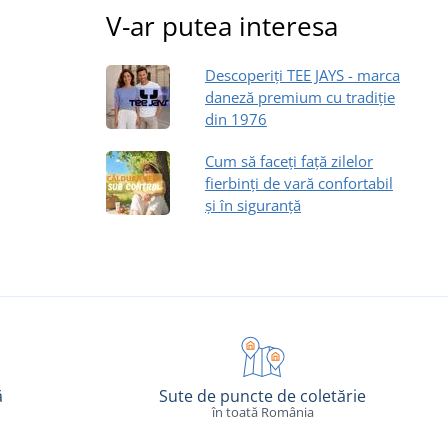
V-ar putea interesa
Descoperiți TEE JAYS - marca
daneză premium cu tradiție
din 1976
Cum să faceți față zilelor
fierbinți de vară confortabil
și în siguranță
ă
Sute de puncte de coletărie
în toată România