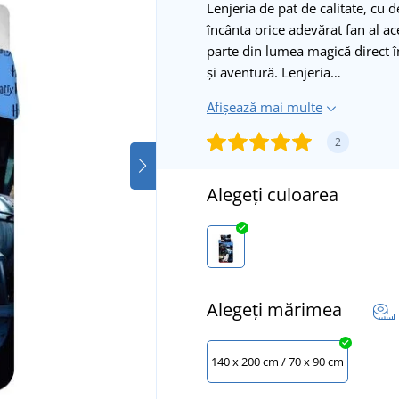
Lenjeria de pat de calitate, cu
încânta orice adevărat fan al ac
parte din lumea magică direct î
și aventură. Lenjeria…
Afișează mai multe
2
Alegeți culoarea
Alegeți mărimea
140 x 200 cm / 70 x 90 cm