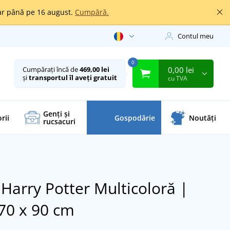
oar până pe 16 august.
Cumpără.
Contul meu
0
0,00 lei
Cumpărați încă de
469,00 lei
și
transportul îl aveți gratuit
cu TVA
Genți și
rii
Gospodărie
Noutăți
rucsacuri
 Harry Potter
Multicoloră |
 70 x 90 cm