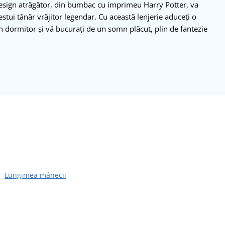
 design atrăgător, din bumbac cu imprimeu Harry Potter, va
estui tânăr vrăjitor legendar. Cu această lenjerie aduceți o
n dormitor și vă bucurați de un somn plăcut, plin de fantezie
Lungimea mânecii