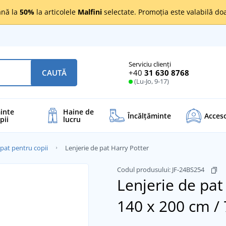
nă la
50%
la articolele
Malfini
selectate. Promoția este valabilă d
Serviciu clienți
+40
31 630 8768
CAUTĂ
(Lu-Jo, 9-17)
inte
Haine de
Încălţăminte
Acceso
pii
lucru
 pat pentru copii
Lenjerie de pat Harry Potter
Codul produsului:
JF-24BS254
Lenjerie de pat
140 x 200 cm /