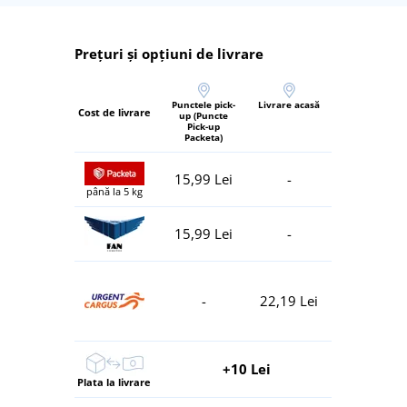
Prețuri și opțiuni de livrare
Punctele pick-
Livrare acasă
Cost de livrare
up (Puncte
Pick-up
Packeta)
15,99 Lei
-
până la 5 kg
15,99 Lei
-
-
22,19 Lei
+10 Lei
Plata la livrare