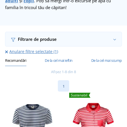
adulți
și
copii
. Poți să mergi într-o excursie pe apă cu
familia în tricoul tău de căpitan!
Filtrare de produse
Anulare filtre selectate (1)
Recomandări
De la cel mai ieftin
De la cel mai scump
Afișez 1-8 din 8
1
Sustenabil