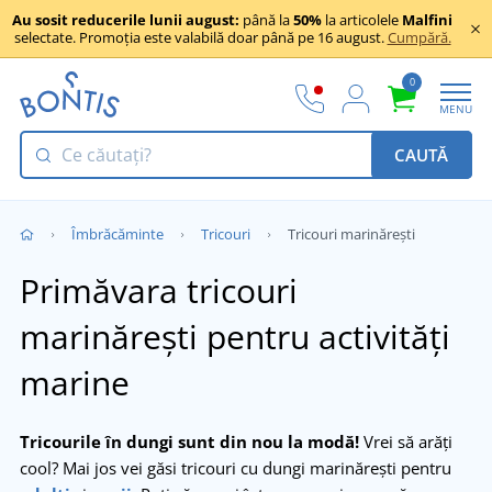
Au sosit reducerile lunii august:
până la
50%
la articolele
Malfini
selectate. Promoția este valabilă doar până pe 16 august.
Cumpără.
0
MENU
CAUTĂ
Îmbrăcăminte
Tricouri
Tricouri marinărești
Primăvara tricouri
marinărești pentru activități
marine
Tricourile în dungi sunt din nou la modă!
Vrei să arăți
cool? Mai jos vei găsi tricouri cu dungi marinărești pentru