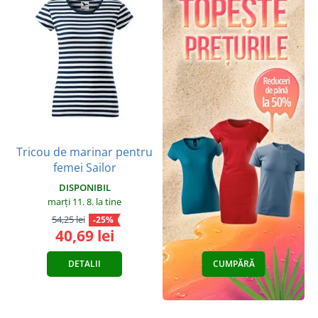
Tricou de marinar pentru
femei Sailor
DISPONIBIL
marți 11. 8.
la tine
54,25 lei
-25%
40,69 lei
DETALII
CUMPĂRĂ