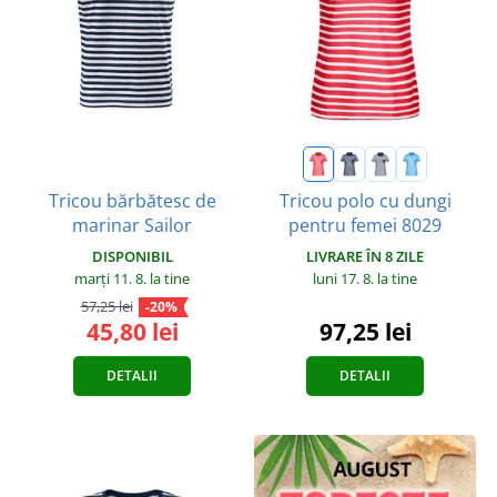
Tricou bărbătesc de
Tricou polo cu dungi
marinar Sailor
pentru femei 8029
DISPONIBIL
LIVRARE ÎN 8 ZILE
marți 11. 8.
la tine
luni 17. 8.
la tine
57,25 lei
-20%
45,80 lei
97,25 lei
DETALII
DETALII