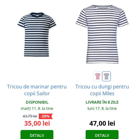
Tricou de marinar pentru
Tricou cu dungi pentru
copii Sailor
copii Miles
DISPONIBIL
LIVRARE ÎN 8 ZILE
marți 11. 8.
la tine
luni 17. 8.
la tine
43,75 lei
-20%
35,00 lei
47,00 lei
DETALII
DETALII