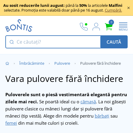
Au sosit reducerile lunii august:
până la
50%
la articolele
Malfini
selectate. Promoția este valabilă doar până pe 16 august.
Cumpără.
0
MENU
CAUTĂ
Îmbrăcăminte
Pulovere
Pulovere fără închidere
Vara pulovere fără închidere
Puloverele sunt o piesă vestimentară elegantă pentru
zilele mai reci.
Se poartă ideal cu o
cămașă
. La noi găsești
pulovere clasice cu mâneci lungi dar și pulovere fără
mâneci (tip vestă). Alege din modele pentru
bărbați
sau
femei
din mai multe culori și croieli.