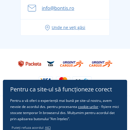
Aventura de vară începe cu bagajul - pregătiți-vă
info@bontis.ro
pentru vacanță fără griji
Idei de outfituri fresh pentru o vară relaxată
Unde ne veți găsi
Tricoul preferat City în rol principal: ținute pentru
orice ocazie!
Pentru ca site-ul să funcționeze corect
Pentru a vă oferi o experiență mai bună pe site-ul nostru, avem
nevoie de acordul dvs. pentru procesarea
cookie-urilor
- fișiere mici
Urmărește-ne pe rețelele sociale
stocate temporar în browserul dvs. Mulțumim pentru acordul dat
prin apăsarea butonului “Am înțeles”.
Puteți refuza acordul
AICI