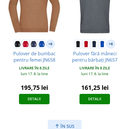
+6
+6
Pulover de bumbac
Pulover fără mâneci
pentru femei JN658
pentru bărbați JN657
LIVRARE ÎN 8 ZILE
LIVRARE ÎN 8 ZILE
luni 17. 8.
la tine
luni 17. 8.
la tine
195,75 lei
161,25 lei
DETALII
DETALII
ÎN SUS