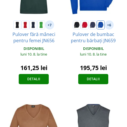
+7
+6
Pulover fără mâneci
Pulover de bumbac
pentru femei JN656
pentru bărbați JN659
DISPONIBIL
DISPONIBIL
luni 10. 8.
la tine
luni 10. 8.
la tine
161,25 lei
195,75 lei
DETALII
DETALII