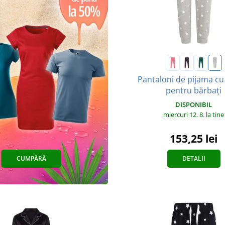
Pantaloni de pijama c
pentru bărbați
DISPONIBIL
miercuri 12. 8.
la tine
153,25 lei
CUMPĂRĂ
DETALII