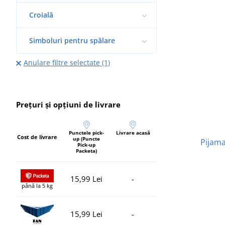
Croială
Simboluri pentru spălare
Anulare filtre selectate (1)
Prețuri și opțiuni de livrare
Punctele pick-
Livrare acasă
Cost de livrare
up (Puncte
Pijama
Pick-up
Packeta)
15,99 Lei
-
până la 5 kg
15,99 Lei
-