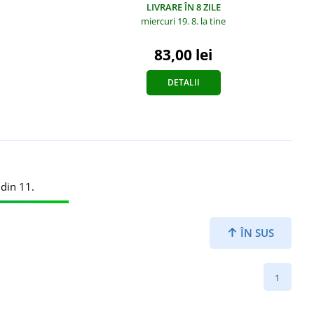
LIVRARE ÎN 8 ZILE
miercuri 19. 8.
la tine
83,00 lei
DETALII
 din 11.
ÎN SUS
1