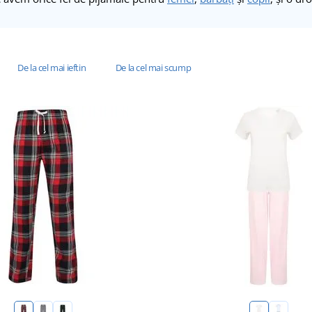
De la cel mai ieftin
De la cel mai scump