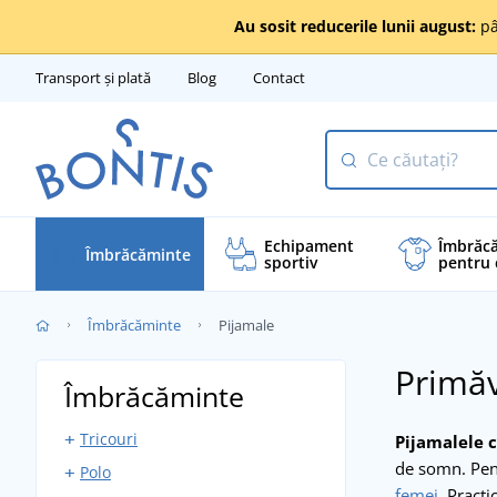
Au sosit reducerile lunii august:
pâ
Transport și plată
Blog
Contact
Echipament
Îmbrăc
Îmbrăcăminte
sportiv
pentru 
Îmbrăcăminte
Pijamale
Primăv
Îmbrăcăminte
Tricouri
Pijamalele 
de somn. Pen
Polo
Tricouri cu mânecă scurtă
femei
. Pract