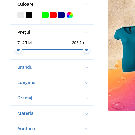
Culoare
Prețul
74.25 lei
202.5 lei
Brandul
Lungime
Gramaj
Material
Anotimp