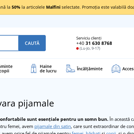
nă la
50%
la articolele
Malfini
selectate. Promoția este valabilă d
Serviciu clienți
+40
31 630 8768
CAUTĂ
(Lu-Jo, 9-17)
ăminte
Haine
Încălţăminte
Acces
copii
de lucru
ara pijamale
confortabile sunt esențiale pentru un somn bun.
În această c
tru femei, avem
pijamale din satin
, care sunt extraordinar de con
ic avem orice fel de pijamale pentru
femei
,
bărbați
și
copii
, și o d