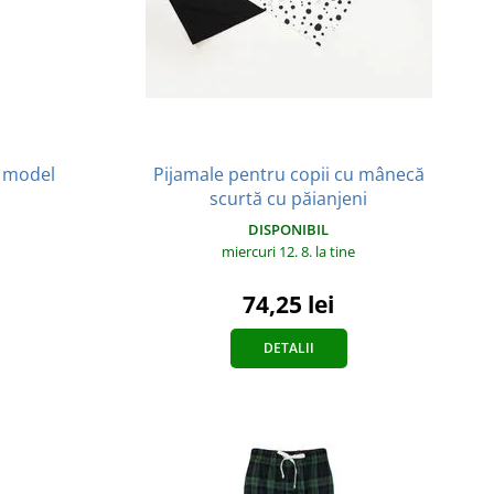
Pijamale pentru copii cu mânecă
u model
scurtă cu păianjeni
DISPONIBIL
miercuri 12. 8.
la tine
74,25 lei
DETALII