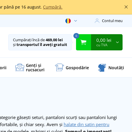
oar până pe 16 august.
Cumpără.
Contul meu
0
0,00 lei
Cumpărați încă de
469,00 lei
și
transportul îl aveți gratuit
cu TVA
Genți și
orii
Gospodărie
Noutăți
rucsacuri
ategorie găsești seturi, pantaloni scurți sau pantaloni lungi
fortabile, și chiar sexy. Avem și
halate din satin pentru
roaie de modele, mărimi și culori.
Somnul e important!