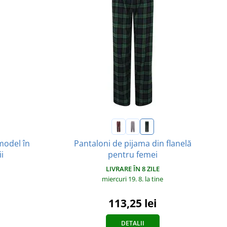
model în
Pantaloni de pijama din flanelă
i
pentru femei
LIVRARE ÎN 8 ZILE
miercuri 19. 8.
la tine
113,25 lei
DETALII