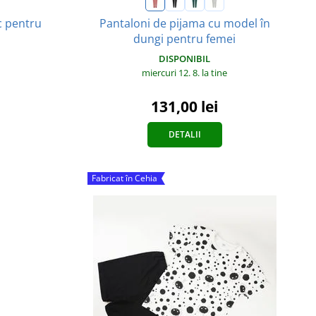
c pentru
Pantaloni de pijama cu model în
dungi pentru femei
DISPONIBIL
miercuri 12. 8.
la tine
131,00 lei
DETALII
Fabricat în Cehia