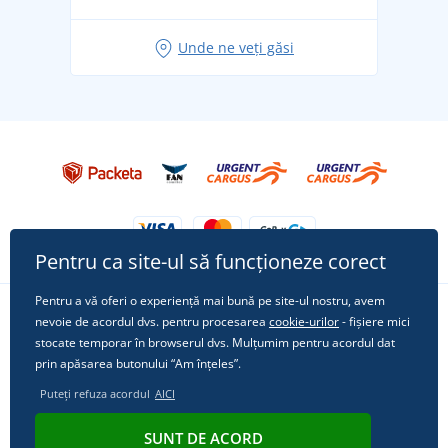
Idei de outfituri fresh pentru o vară relaxată
Unde ne veți găsi
Tricoul preferat City în rol principal: ținute pentru
orice ocazie!
Pentru ca site-ul să funcționeze corect
Pentru a vă oferi o experiență mai bună pe site-ul nostru, avem
nevoie de acordul dvs. pentru procesarea
cookie-urilor
- fișiere mici
Urmărește-ne pe rețelele sociale
stocate temporar în browserul dvs. Mulțumim pentru acordul dat
prin apăsarea butonului “Am înțeles”.
Puteți refuza acordul
AICI
© 2011 - 2026, Dual Trade s.r.o. | Din punct de vedere tehnic oferă
SUNT DE ACORD