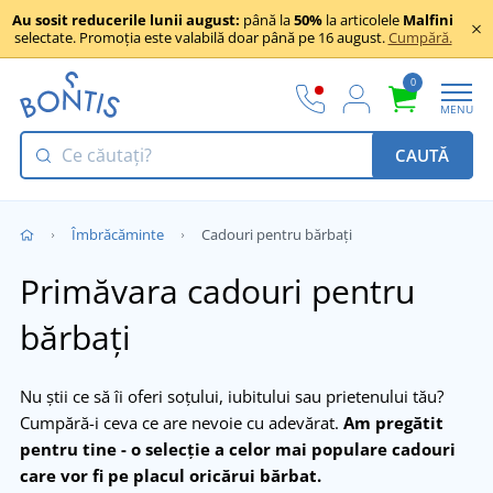
Au sosit reducerile lunii august:
până la
50%
la articolele
Malfini
selectate. Promoția este valabilă doar până pe 16 august.
Cumpără.
0
MENU
CAUTĂ
Îmbrăcăminte
Cadouri pentru bărbați
Primăvara cadouri pentru
bărbați
Nu știi ce să îi oferi soțului, iubitului sau prietenului tău?
Cumpără-i ceva ce are nevoie cu adevărat.
Am pregătit
pentru tine - o selecție a celor mai populare cadouri
care vor fi pe placul oricărui bărbat.