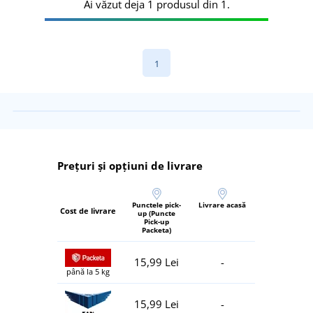
Ai văzut deja 1 produsul din 1.
1
Prețuri și opțiuni de livrare
Punctele pick-
Livrare acasă
Cost de livrare
up (Puncte
Pick-up
Packeta)
15,99 Lei
-
până la 5 kg
15,99 Lei
-