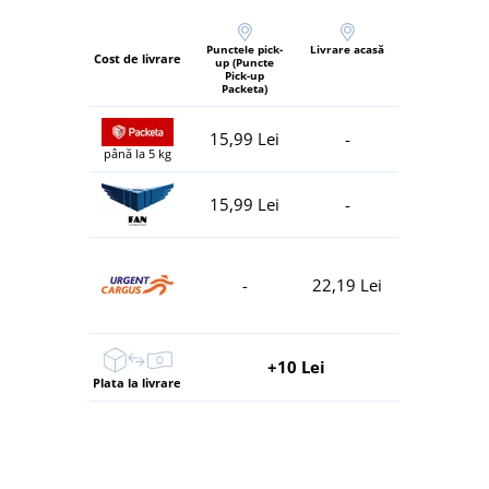
Punctele pick-
Livrare acasă
Cost de livrare
up (Puncte
Pick-up
Packeta)
15,99 Lei
-
până la 5 kg
15,99 Lei
-
-
22,19 Lei
+10 Lei
Plata la livrare