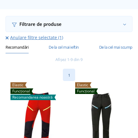
Filtrare de produse
Anulare filtre selectate (1)
Recomandări
De la cel mai ieftin
De la cel mai scump
Afișez 1-9 din 9
1
Elastic
Elastic
Funcțional
Funcțional
Recomandarea noastră