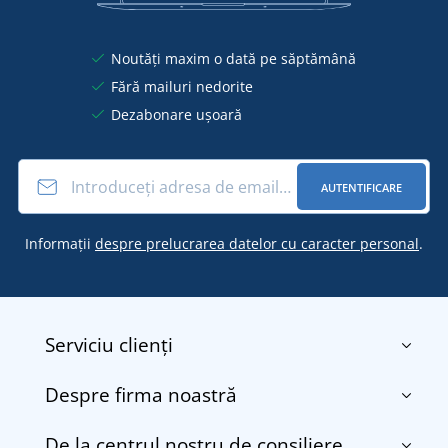
Noutăți maxim o dată pe săptămână
Fără mailuri nedorite
Dezabonare ușoară
AUTENTIFICARE
Informații
despre prelucrarea datelor cu caracter personal
.
Serviciu clienți
Despre firma noastră
Contact
Termenii și condițiile
De la centrul nostru de consiliere
Despre noi