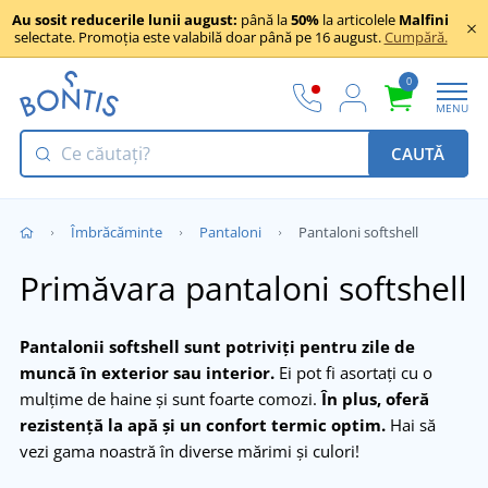
Au sosit reducerile lunii august:
până la
50%
la articolele
Malfini
selectate. Promoția este valabilă doar până pe 16 august.
Cumpără.
0
MENU
CAUTĂ
Îmbrăcăminte
Pantaloni
Pantaloni softshell
Primăvara pantaloni softshell
Pantalonii softshell sunt potriviți pentru zile de
muncă în exterior sau interior.
Ei pot fi asortați cu o
mulțime de haine și sunt foarte comozi.
În plus, oferă
rezistență la apă și un confort termic optim.
Hai să
vezi gama noastră în diverse mărimi și culori!