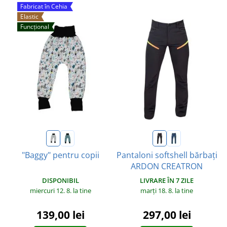
Fabricat în Cehia
Elastic
Funcțional
"Baggy" pentru copii
Pantaloni softshell bărbați
ARDON CREATRON
DISPONIBIL
LIVRARE ÎN 7 ZILE
miercuri 12. 8.
la tine
marți 18. 8.
la tine
139,00 lei
297,00 lei