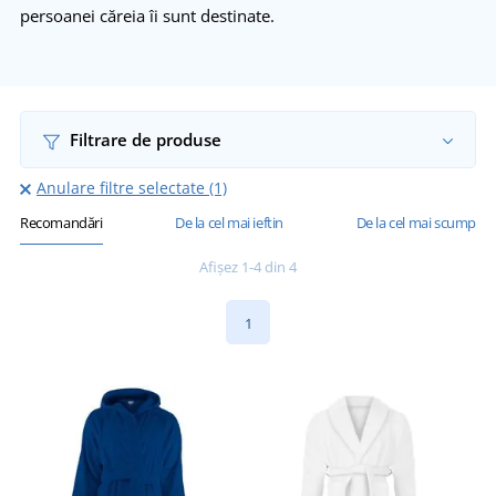
persoanei căreia îi sunt destinate.
Filtrare de produse
Anulare filtre selectate (1)
Recomandări
De la cel mai ieftin
De la cel mai scump
Afișez 1-4 din 4
1