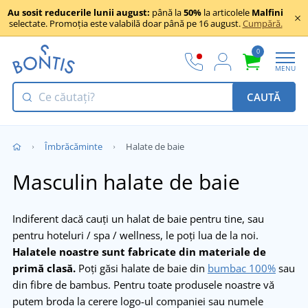
Au sosit reducerile lunii august:
până la
50%
la articolele
Malfini
selectate. Promoția este valabilă doar până pe 16 august.
Cumpără.
0
MENU
CAUTĂ
Îmbrăcăminte
Halate de baie
Masculin halate de baie
Indiferent dacă cauți un halat de baie pentru tine, sau
pentru hoteluri / spa / wellness, le poți lua de la noi.
Halatele noastre sunt fabricate din materiale de
primă clasă.
Poți găsi halate de baie din
bumbac 100%
sau
din fibre de bambus. Pentru toate produsele noastre vă
putem broda la cerere logo-ul companiei sau numele