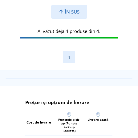
ÎN SUS
Ai văzut deja 4 produse din 4.
1
Prețuri și opțiuni de livrare
Punctele pick-
Livrare acasă
Cost de livrare
up (Puncte
Pick-up
Packeta)