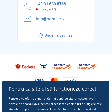
Cum să faceți față zilelor fierbinți de vară confortabil
+40
31 630 8768
și în siguranță
(Lu-Jo, 9-17)
Aventura de vară începe cu bagajul - pregătiți-vă
info@bontis.ro
pentru vacanță fără griji
Idei de outfituri fresh pentru o vară relaxată
Unde ne veți găsi
Tricoul preferat City în rol principal: ținute pentru
orice ocazie!
Pentru ca site-ul să funcționeze corect
Pentru a vă oferi o experiență mai bună pe site-ul nostru, avem
nevoie de acordul dvs. pentru procesarea
cookie-urilor
- fișiere mici
Urmărește-ne pe rețelele sociale
stocate temporar în browserul dvs. Mulțumim pentru acordul dat