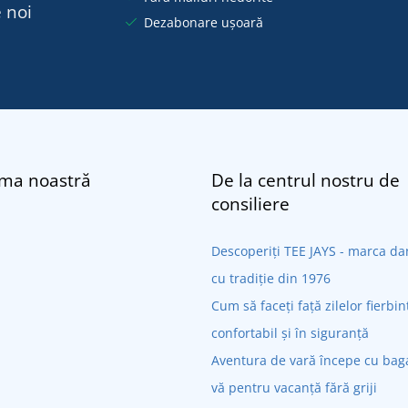
 noi
Dezabonare ușoară
rma noastră
De la centrul nostru de
consiliere
Descoperiți TEE JAYS - marca 
cu tradiție din 1976
Cum să faceți față zilelor fierbin
confortabil și în siguranță
Aventura de vară începe cu bagaj
vă pentru vacanță fără griji