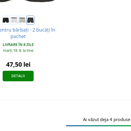
entru bărbați - 2 bucăți în
pachet
LIVRARE ÎN 8 ZILE
marți 18. 8.
la tine
47,50 lei
DETALII
Ai văzut deja 4 produse 