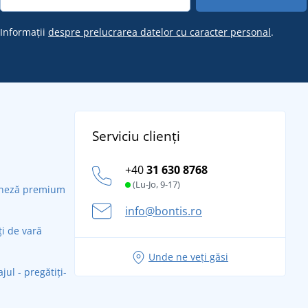
Informații
despre prelucrarea datelor cu caracter personal
.
Serviciu clienți
+40
31 630 8768
(Lu-Jo, 9-17)
daneză premium
info@bontis.ro
ți de vară
Unde ne veți găsi
ul - pregătiți-