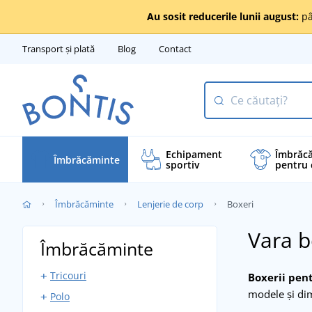
Au sosit reducerile lunii august:
pâ
Transport și plată
Blog
Contact
Echipament
Îmbrăc
Îmbrăcăminte
sportiv
pentru 
Îmbrăcăminte
Lenjerie de corp
Boxeri
Vara b
Îmbrăcăminte
Tricouri
Boxerii pent
modele și di
Polo
Tricouri cu mânecă scurtă