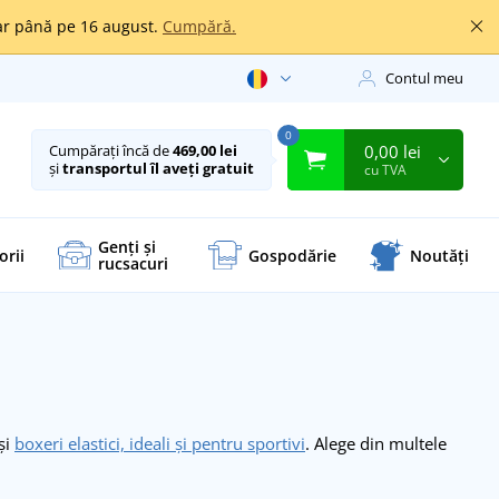
oar până pe 16 august.
Cumpără.
Contul meu
0
0,00 lei
Cumpărați încă de
469,00 lei
și
transportul îl aveți gratuit
cu TVA
Genți și
orii
Gospodărie
Noutăți
rucsacuri
 și
boxeri elastici, ideali și pentru sportivi
. Alege din multele