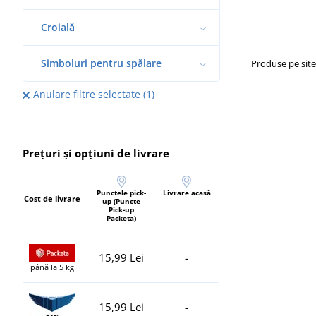
Croială
Simboluri pentru spălare
Produse pe sit
Anulare filtre selectate (1)
Prețuri și opțiuni de livrare
Punctele pick-
Livrare acasă
Cost de livrare
up (Puncte
Pick-up
Packeta)
15,99 Lei
-
până la 5 kg
15,99 Lei
-