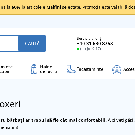
nă la
50%
la articolele
Malfini
selectate. Promoția este valabilă d
Serviciu clienți
+40
31 630 8768
CAUTĂ
(Lu-Jo, 9-17)
ăminte
Haine
Încălţăminte
Acces
copii
de lucru
oxeri
ru bărbați ar trebui să fie cât mai confortabili.
Aici veți găsi
mensiuni!