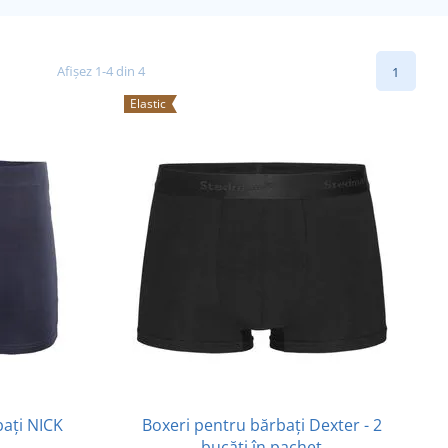
Afișez 1-4 din 4
1
Elastic
bați NICK
Boxeri pentru bărbați Dexter - 2
bucăți în pachet