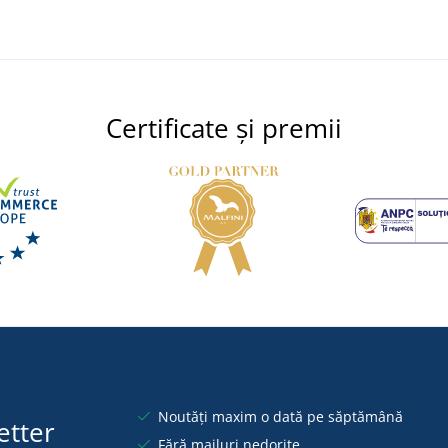
Certificate și premii
Noutăți maxim o dată pe săptămână
etter
Fără mailuri nedorite