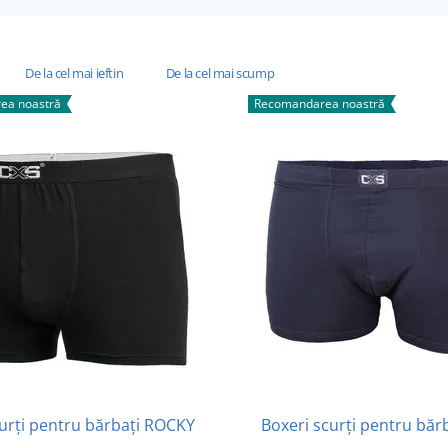
De la cel mai ieftin
De la cel mai scump
ea noastră
Recomandarea noastră
urți pentru bărbați ROCKY
Boxeri scurți pentru băr