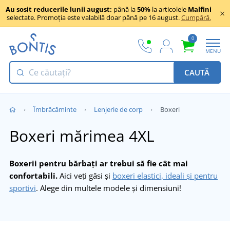
Au sosit reducerile lunii august:
până la
50%
la articolele
Malfini
selectate. Promoția este valabilă doar până pe 16 august.
Cumpără.
0
MENU
CAUTĂ
Îmbrăcăminte
Lenjerie de corp
Boxeri
Boxeri mărimea 4XL
Boxerii pentru bărbați ar trebui să fie cât mai
confortabili.
Aici veți găsi și
boxeri elastici, ideali și pentru
sportivi
. Alege din multele modele și dimensiuni!