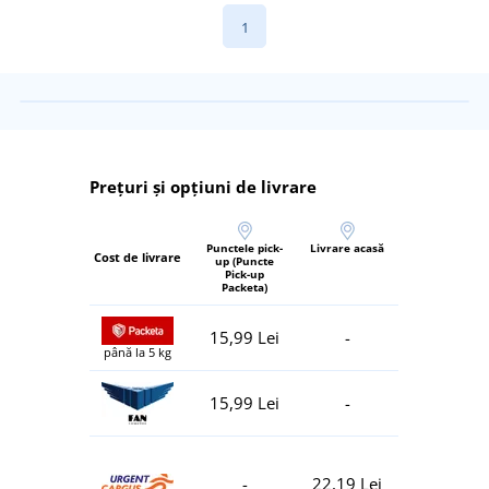
1
Prețuri și opțiuni de livrare
Punctele pick-
Livrare acasă
Cost de livrare
up (Puncte
Pick-up
Packeta)
15,99 Lei
-
până la 5 kg
15,99 Lei
-
-
22,19 Lei