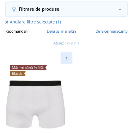
Filtrare de produse
Anulare filtre selectate (1)
Recomandări
De la cel mai ieftin
De la cel mai scump
Afișez 1-1 din 1
1
Mărimi până în 5XL
Elastic