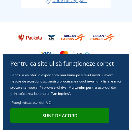
Unde ne veți găsi
Tricoul preferat City în rol principal: ținute pentru
orice ocazie!
Pentru ca site-ul să funcționeze corect
Pentru a vă oferi o experiență mai bună pe site-ul nostru, avem
nevoie de acordul dvs. pentru procesarea
cookie-urilor
- fișiere mici
Urmărește-ne pe rețelele sociale
stocate temporar în browserul dvs. Mulțumim pentru acordul dat
prin apăsarea butonului “Am înțeles”.
Puteți refuza acordul
AICI
© 2011 - 2026, Dual Trade s.r.o. | Din punct de vedere tehnic oferă
SUNT DE ACORD
Simplia.cz
.