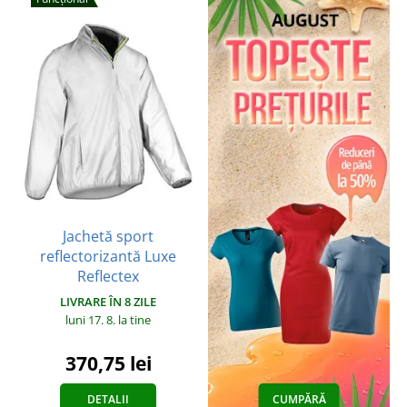
Jachetă sport
reflectorizantă Luxe
Reflectex
LIVRARE ÎN 8 ZILE
luni 17. 8.
la tine
370,75 lei
DETALII
CUMPĂRĂ