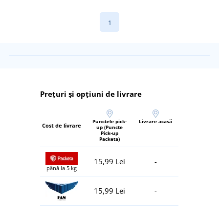
1
Prețuri și opțiuni de livrare
Punctele pick-
Livrare acasă
Cost de livrare
up (Puncte
Pick-up
Packeta)
15,99 Lei
-
până la 5 kg
15,99 Lei
-