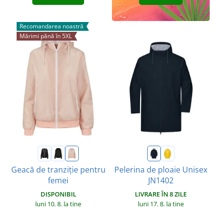
Recomandarea noastră
Mărimi până în 5XL
Geacă de tranziție pentru
Pelerina de ploaie Unisex
femei
JN1402
DISPONIBIL
LIVRARE ÎN 8 ZILE
luni 10. 8.
la tine
luni 17. 8.
la tine