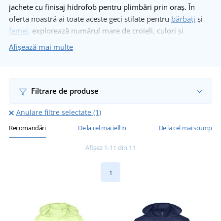
jachete cu finisaj hidrofob pentru plimbări prin oraș. În
oferta noastră ai toate aceste geci stilate pentru
bărbați
și
femei
, explorează numărul mare de croieli, culori și
materiale de la noi!
Afișează mai multe
Filtrare de produse
Anulare filtre selectate (1)
Recomandări
De la cel mai ieftin
De la cel mai scump
Afișez 1-11 din 11
1