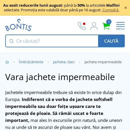
Au sosit reducerile lunii august:
până la
50%
la articolele
Malfini
selectate. Promoția este valabilă doar până pe 16 august.
Cumpără.
0
MENU
CAUTĂ
Îmbrăcăminte
Jachete, Geci
Jachete impermeabile
Vara jachete impermeabile
Jachetele impermeabile trebuie să existe în orice dulap din
Europa.
Indiferent că e vorba de jachete softshell
impermeabile sau doar foițe ușoare care te
protejează de ploaie.
Să rămâi uscat e foarte
important,
mai ales în excursiile prin natură, unde uneori
nu ai unde să te ascunzi de ploaie sau vânt. Noi avem și