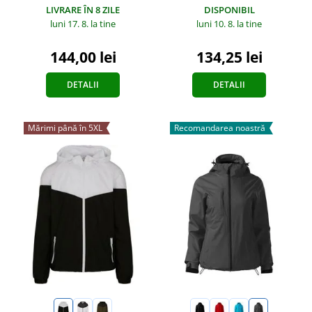
LIVRARE ÎN 8 ZILE
DISPONIBIL
luni 17. 8.
la tine
luni 10. 8.
la tine
144,00 lei
134,25 lei
DETALII
DETALII
Mărimi până în 5XL
Recomandarea noastră