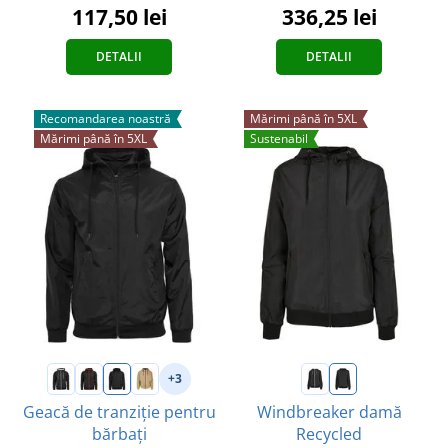
117,50 lei
336,25 lei
DETALII
DETALII
Recomandarea noastră
Mărimi până în 5XL
Mărimi până în 5XL
Sustenabil
+3
Geacă de tranziție pentru
Windbreaker damă
bărbați
Recycled