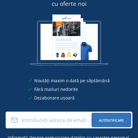
cu oferte noi
Noutăți maxim o dată pe săptămână
Fără mailuri nedorite
Dezabonare ușoară
AUTENTIFICARE
Informații
despre prelucrarea datelor cu caracter personal
.