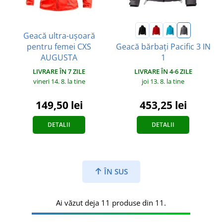
Geacă ultra-ușoară
pentru femei CXS
Geacă bărbați Pacific 3 IN
AUGUSTA
1
LIVRARE ÎN 7 ZILE
LIVRARE ÎN 4-6 ZILE
vineri 14. 8.
la tine
joi 13. 8.
la tine
149,50 lei
453,25 lei
DETALII
DETALII
ÎN SUS
Ai văzut deja 11 produse din 11.