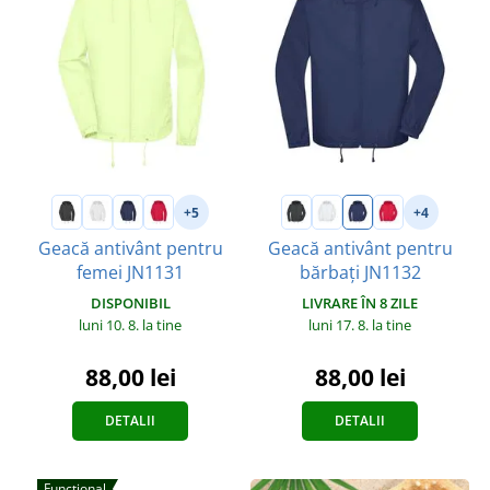
+5
+4
Geacă antivânt pentru
Geacă antivânt pentru
femei JN1131
bărbați JN1132
DISPONIBIL
LIVRARE ÎN 8 ZILE
luni 10. 8.
la tine
luni 17. 8.
la tine
88,00 lei
88,00 lei
DETALII
DETALII
Funcțional