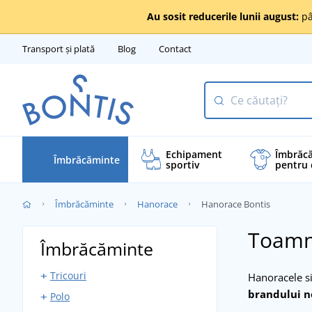
Au sosit reducerile lunii august:
pâ
Transport și plată
Blog
Contact
Echipament
Îmbrăc
Îmbrăcăminte
sportiv
pentru 
Îmbrăcăminte
Hanorace
Hanorace Bontis
Toamn
Îmbrăcăminte
Tricouri
Hanoracele si
brandului n
Polo
Tricouri cu mânecă scurtă