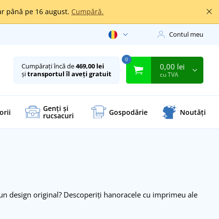
oar până pe 16 august.
Cumpără.
Contul meu
0
0,00 lei
Cumpărați încă de
469,00 lei
și
transportul îl aveți gratuit
cu TVA
Genți și
orii
Gospodărie
Noutăți
rucsacuri
i un design original? Descoperiți hanoracele cu imprimeu ale