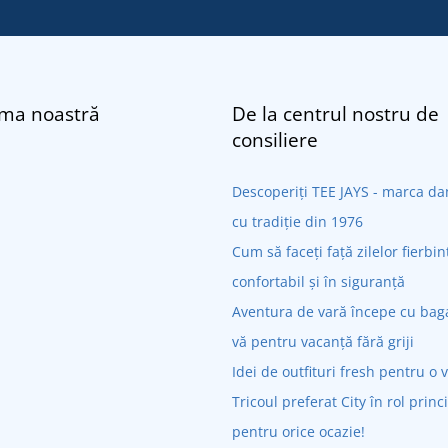
rma noastră
De la centrul nostru de
consiliere
Descoperiți TEE JAYS - marca 
cu tradiție din 1976
Cum să faceți față zilelor fierbin
confortabil și în siguranță
Aventura de vară începe cu bagaj
vă pentru vacanță fără griji
Idei de outfituri fresh pentru o 
Tricoul preferat City în rol princ
pentru orice ocazie!