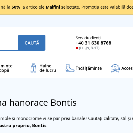
nă la
50%
la articolele
Malfini
selectate. Promoția este valabilă d
Serviciu clienți
+40
31 630 8768
CAUTĂ
(Lu-Jo, 9-17)
ăminte
Haine
Încălţăminte
Acces
copii
de lucru
a hanorace Bontis
mple și monocrome vi se par prea banale? Căutați calitate, stil ș
ostru propriu, Bontis
.