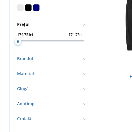
Prețul
174.75 lei
174.75 lei
Brandul
Material
Glugă
Anotimp
Croială