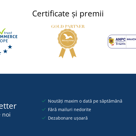
Certificate și premii
Noutăți maxim o dată pe săptămână
etter
Fără mailuri nedorite
 noi
Dezabonare ușoară