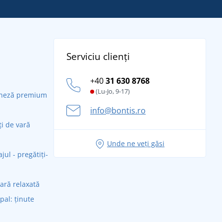
Serviciu clienți
+40
31 630 8768
(Lu-Jo, 9-17)
daneză premium
info@bontis.ro
ți de vară
Unde ne veți găsi
ul - pregătiți-
vară relaxată
ipal: ținute