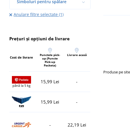
Simboluri pentru spălare
Anulare filtre selectate (1)
Prețuri și opțiuni de livrare
Punctele pick-
Livrare acasă
Cost de livrare
up (Puncte
Pick-up
Packeta)
Produse pe sit
15,99 Lei
-
până la 5 kg
15,99 Lei
-
-
22,19 Lei