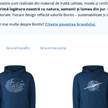
astre sunt realizate din material de înaltă calitate, moale și conf
rimă legătura noastră cu natura, oamenii și lumea din jur
.
eriale. Fiecare design reflectă valorile Bontis – sustenabilitate și 
ați mai multe despre Bontis?
Citește povestea brandului.
De la cel mai ieftin
De la cel mai scump