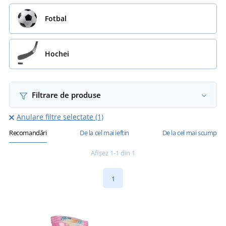
Fotbal
Hochei
Filtrare de produse
Anulare filtre selectate (1)
Recomandări
De la cel mai ieftin
De la cel mai scump
Afișez 1-1 din 1
1