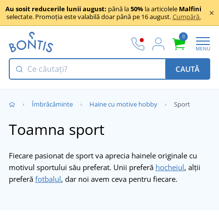
Au sosit reducerile lunii august:
până la
50%
la articolele
Malfini
selectate. Promoția este valabilă doar până pe 16 august.
Cumpără.
0
MENU
CAUTĂ
Îmbrăcăminte
Haine cu motive hobby
Sport
Toamna sport
Fiecare pasionat de sport va aprecia hainele originale cu
motivul sportului său preferat. Unii preferă
hocheiul
, alții
preferă
fotbalul
, dar noi avem ceva pentru fiecare.