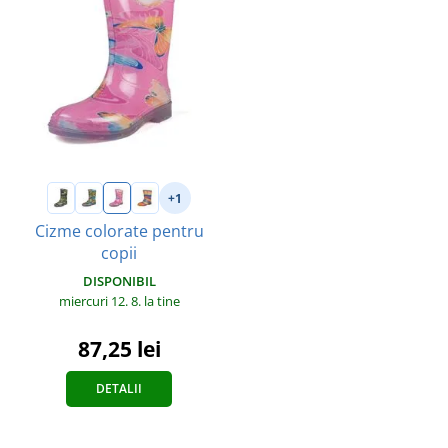
+1
Cizme colorate pentru
copii
DISPONIBIL
miercuri 12. 8.
la tine
87,25 lei
DETALII