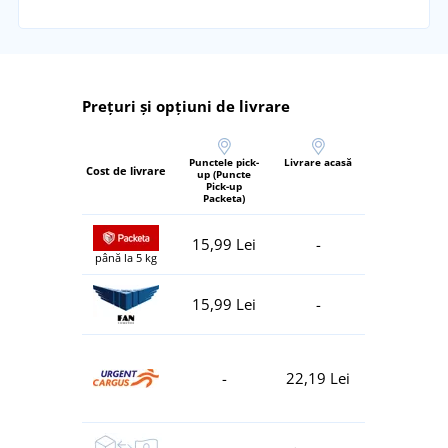
Prețuri și opțiuni de livrare
Punctele pick-
Livrare acasă
Cost de livrare
up (Puncte
Pick-up
Packeta)
15,99 Lei
-
până la 5 kg
15,99 Lei
-
-
22,19 Lei