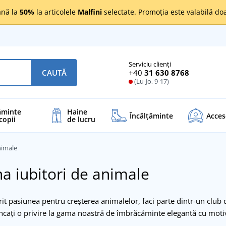
nă la
50%
la articolele
Malfini
selectate. Promoția este valabilă d
Serviciu clienți
+40
31 630 8768
CAUTĂ
(Lu-Jo, 9-17)
ăminte
Haine
Încălţăminte
Acces
copii
de lucru
nimale
 iubitori de animale
rit pasiunea pentru creșterea animalelor, faci parte dintr-un club 
ncați o privire la gama noastră de îmbrăcăminte elegantă cu mot