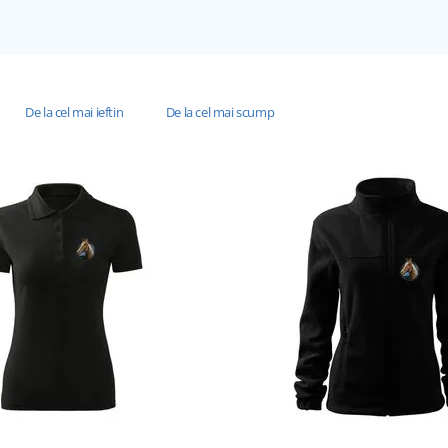
De la cel mai ieftin
De la cel mai scump