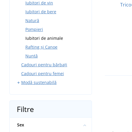
Pantaloni de trening
Iubitori de vin
Trico
Iubitori de bere
Natură
Pompieri
Iubitori de animale
Rafting și Canoe
Nuntă
Cadouri pentru bărbați
Cadouri pentru femei
Modă sustenabilă
Tricouri
Hanorace
Filtre
Șepci și căciuli
Îmbrăcăminte sport
Sex
Îmbrăcăminte pentru copii și
bebeluși