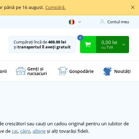
oar până pe 16 august.
Cumpără.
Contul meu
0
0,00 lei
Cumpărați încă de
469,00 lei
și
transportul îl aveți gratuit
cu TVA
Genți și
orii
Gospodărie
Noutăți
rucsacuri
de crescători sau cauți un cadou original pentru un iubitor de
ive de
cai
,
câini
,
albine
și alți tovarăși fideli.