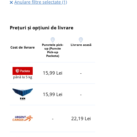
Anulare filtre selectate (1)
Prețuri și opțiuni de livrare
Punctele pick-
Livrare acasă
Cost de livrare
up (Puncte
Pick-up
Packeta)
15,99 Lei
-
până la 5 kg
15,99 Lei
-
-
22,19 Lei