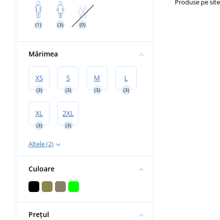
Produse pe sit
Prosoape sustenabile
(1)
(3)
(0)
Genți și rucsacuri
Mărimea
XS
S
M
L
(3)
(3)
(3)
(3)
XL
2XL
(3)
(3)
Altele (2)
Culoare
Prețul