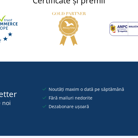
Certificate și premii
Noutăți maxim o dată pe săptămână
etter
Fără mailuri nedorite
 noi
Dezabonare ușoară