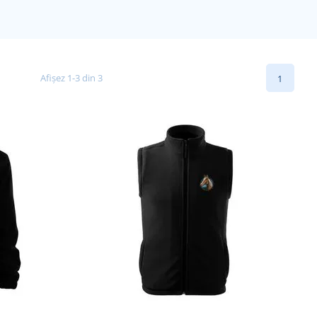
Afișez 1-3 din 3
1