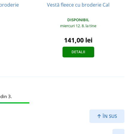
 broderie
Vestă fleece cu broderie Cal
DISPONIBIL
miercuri 12. 8.
la tine
141,00 lei
DETALII
din 3.
ÎN SUS