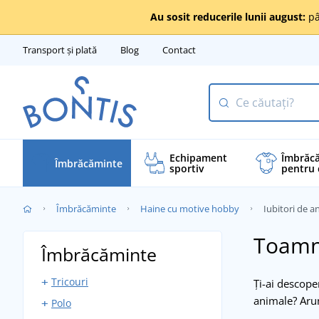
Au sosit reducerile lunii august:
pâ
Transport și plată
Blog
Contact
Echipament
Îmbrăc
Îmbrăcăminte
sportiv
pentru 
Îmbrăcăminte
Haine cu motive hobby
Iubitori de a
Toamna
Îmbrăcăminte
Tricouri
Ți-ai descope
animale? Aru
Polo
Tricouri cu mânecă scurtă